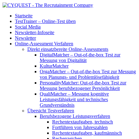
Startseite
TestTrainer – Online-Test üben
Social Media
Newsletter-Infoseite
Newsletter
Online-Assessment Verfahren
Direkt einsatzbereite Online-Assessments
DigitalMatcher – Out-of-the-box Test zur
Messung von Digitalität
KulturMatcher
OrgaMatcher – Out-of-the-box Test zur Messung
von Planungs- und Problemlösefähigkeit
PersonalityMatcher: Out-of-the-box Test zur
Messung berufsbezogener Persönlichkeit
QualiMatcher – Messung kognitive
Leistungsfähigkeit und technisches
Grundverständnis
Übersicht Testverfahren
Berufsbezogene Leistungsverfahren
Rechentextaufgaben, technisch
Fortführen von Jahreszahlen
Rechentextaufgaben, kaufmännisch
Rechenzeichen