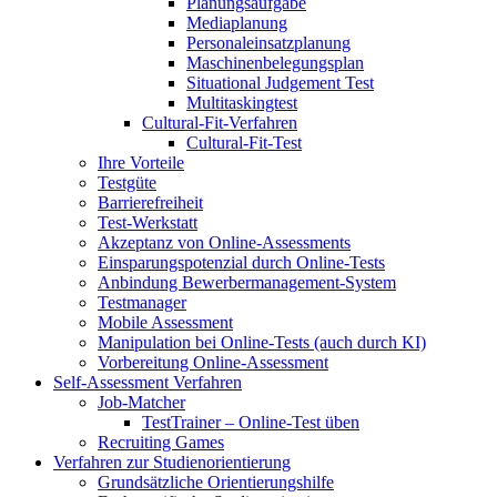
Planungsaufgabe
Mediaplanung
Personaleinsatzplanung
Maschinenbelegungsplan
Situational Judgement Test
Multitaskingtest
Cultural-Fit-Verfahren
Cultural-Fit-Test
Ihre Vorteile
Testgüte
Barrierefreiheit
Test-Werkstatt
Akzeptanz von Online-Assessments
Einsparungspotenzial durch Online-Tests
Anbindung Bewerbermanagement-System
Testmanager
Mobile Assessment
Manipulation bei Online-Tests (auch durch KI)
Vorbereitung Online-Assessment
Self-Assessment Verfahren
Job-Matcher
TestTrainer – Online-Test üben
Recruiting Games
Verfahren zur Studienorientierung
Grundsätzliche Orientierungshilfe