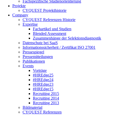
Fachspezifische Studienorientierung
Projekte
CYQUEST Projekthistorie
Company
CYQUEST Referenzen Historie
Expertise
Fachartikel und Studien
Blended Assessment
Zusammenhänge der Selektionsdiagnostik
Datenschutz bei SaaS
Informationssicherheit / Zertifikat ISO 27001
Pressespiegel
Pressemitteilungen
Publikationen
Events
Vorträge
#HREdge25
#HREdge24
#HREdge23
#HREdge15
Recruiting 2015
Recruiting 2014
Recruiting 2013
Bildmaterial
CYQUEST Referenzen