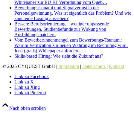
Whitepaper zur EU KI-Verordnung vom Queb…
Bewerbungstsunami und Signalverlust in der
Personalgewinnung. Was ist eigentlich das Problem? Und wie
kann eine Lösung aussehen?
Bessere Berufsorientierung = weniger unpassende
Bewerbungen. Studienbefunde zur Wirkung von
Ausbildungsmatchern
Vom Bewerber:innenmangel zum Bewerbungs-Tsunami:
Warum Verification zur neuen Währung im Recruiting wird.
Jetzt (gratis) Whitepaper anfordern…
Skills-based Hiring: Wie sieht die Zukunft aus?
© 2025 CYQUEST GmbH |
Impressum
|
Datenschutz
|
Kontakt
Link zu Facebook
Link zu X
Link zu Xing
Link zu Pinterest
Nach oben scrollen