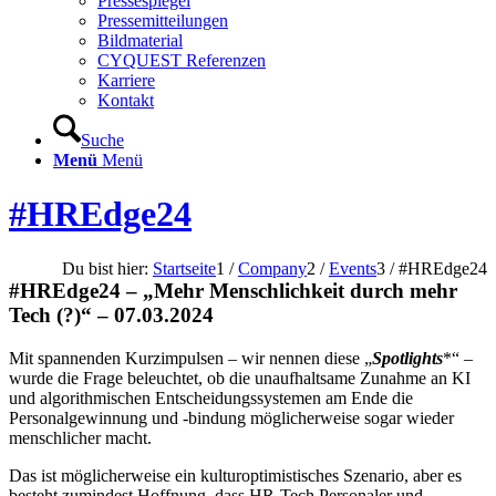
Pressespiegel
Pressemitteilungen
Bildmaterial
CYQUEST Referenzen
Karriere
Kontakt
Suche
Menü
Menü
#HREdge24
Du bist hier:
Startseite
1
/
Company
2
/
Events
3
/
#HREdge24
#HREdge24 – „Mehr Menschlichkeit durch mehr
Tech (?)“ – 07.03.2024
Mit spannenden Kurzimpulsen – wir nennen diese „
Spotlights
*“ –
wurde die Frage beleuchtet, ob die unaufhaltsame Zunahme an KI
und algorithmischen Entscheidungssystemen am Ende die
Personalgewinnung und -bindung möglicherweise sogar wieder
menschlicher macht.
Das ist möglicherweise ein kulturoptimistisches Szenario, aber es
besteht zumindest Hoffnung, dass HR-Tech Personaler und