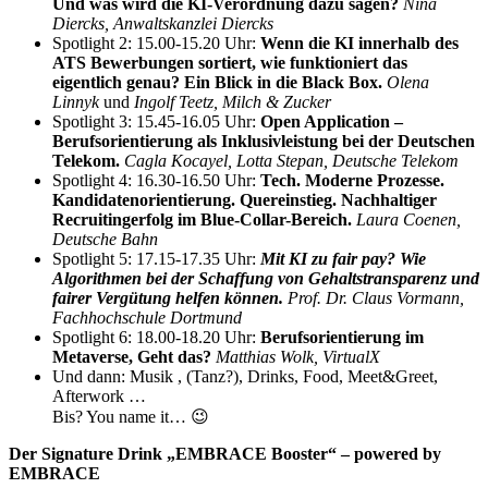
Und was wird die KI-Verordnung dazu sagen?
Nina
Diercks, Anwaltskanzlei Diercks
Spotlight 2: 15.00-15.20 Uhr:
Wenn die KI innerhalb des
ATS Bewerbungen sortiert, wie funktioniert das
eigentlich genau? Ein Blick in die Black Box.
Olena
Linnyk
und
Ingolf Teetz, Milch & Zucker
Spotlight 3: 15.45-16.05 Uhr:
Open Application –
Berufsorientierung als Inklusivleistung bei der Deutschen
Telekom.
Cagla Kocayel, Lotta Stepan, Deutsche Telekom
Spotlight 4: 16.30-16.50 Uhr:
Tech. Moderne Prozesse.
Kandidatenorientierung. Quereinstieg. Nachhaltiger
Recruitingerfolg im Blue-Collar-Bereich.
Laura Coenen,
Deutsche Bahn
Spotlight 5: 17.15-17.35 Uhr:
Mit KI zu fair pay? Wie
Algorithmen bei der Schaffung von Gehaltstransparenz und
fairer Vergütung helfen können.
Prof. Dr. Claus Vormann,
Fachhochschule Dortmund
Spotlight 6: 18.00-18.20 Uhr:
Berufsorientierung im
Metaverse, Geht das?
Matthias Wolk, VirtualX
Und dann: Musik , (Tanz?), Drinks, Food, Meet&Greet,
Afterwork …
Bis? You name it… 😉
Der Signature Drink „EMBRACE Booster“ – powered by
EMBRACE