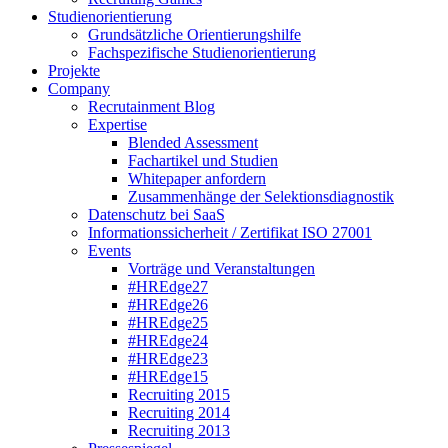
Studienorientierung
Grundsätzliche Orientierungshilfe
Fachspezifische Studienorientierung
Projekte
Company
Recrutainment Blog
Expertise
Blended Assessment
Fachartikel und Studien
Whitepaper anfordern
Zusammenhänge der Selektionsdiagnostik
Datenschutz bei SaaS
Informationssicherheit / Zertifikat ISO 27001
Events
Vorträge und Veranstaltungen
#HREdge27
#HREdge26
#HREdge25
#HREdge24
#HREdge23
#HREdge15
Recruiting 2015
Recruiting 2014
Recruiting 2013