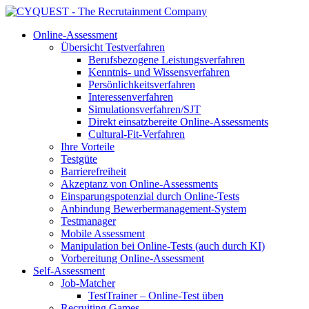
Online-Assessment
Übersicht Testverfahren
Berufsbezogene Leistungsverfahren
Kenntnis- und Wissensverfahren
Persönlichkeitsverfahren
Interessenverfahren
Simulationsverfahren/SJT
Direkt einsatzbereite Online-Assessments
Cultural-Fit-Verfahren
Ihre Vorteile
Testgüte
Barrierefreiheit
Akzeptanz von Online-Assessments
Einsparungspotenzial durch Online-Tests
Anbindung Bewerbermanagement-System
Testmanager
Mobile Assessment
Manipulation bei Online-Tests (auch durch KI)
Vorbereitung Online-Assessment
Self-Assessment
Job-Matcher
TestTrainer – Online-Test üben
Recruiting Games