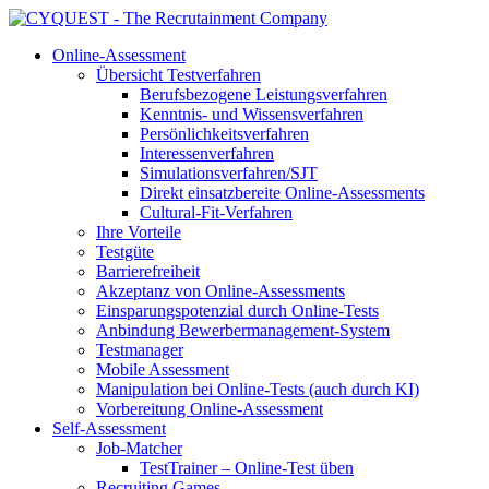
Online-Assessment
Übersicht Testverfahren
Berufsbezogene Leistungsverfahren
Kenntnis- und Wissensverfahren
Persönlichkeitsverfahren
Interessenverfahren
Simulationsverfahren/SJT
Direkt einsatzbereite Online-Assessments
Cultural-Fit-Verfahren
Ihre Vorteile
Testgüte
Barrierefreiheit
Akzeptanz von Online-Assessments
Einsparungspotenzial durch Online-Tests
Anbindung Bewerbermanagement-System
Testmanager
Mobile Assessment
Manipulation bei Online-Tests (auch durch KI)
Vorbereitung Online-Assessment
Self-Assessment
Job-Matcher
TestTrainer – Online-Test üben
Recruiting Games