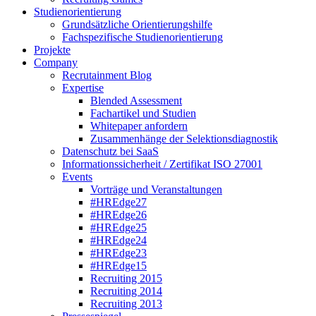
Studienorientierung
Grundsätzliche Orientierungshilfe
Fachspezifische Studienorientierung
Projekte
Company
Recrutainment Blog
Expertise
Blended Assessment
Fachartikel und Studien
Whitepaper anfordern
Zusammenhänge der Selektionsdiagnostik
Datenschutz bei SaaS
Informationssicherheit / Zertifikat ISO 27001
Events
Vorträge und Veranstaltungen
#HREdge27
#HREdge26
#HREdge25
#HREdge24
#HREdge23
#HREdge15
Recruiting 2015
Recruiting 2014
Recruiting 2013