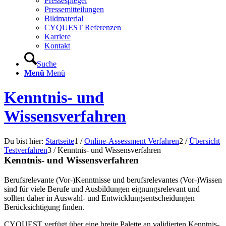
Pressespiegel
Pressemitteilungen
Bildmaterial
CYQUEST Referenzen
Karriere
Kontakt
Suche
Menü
Menü
Kenntnis- und
Wissensverfahren
Du bist hier:
Startseite
1
/
Online-Assessment Verfahren
2
/
Übersicht
Testverfahren
3
/
Kenntnis- und Wissensverfahren
Kenntnis- und Wissensverfahren
Berufsrelevante (Vor-)Kenntnisse und berufsrelevantes (Vor-)Wissen
sind für viele Berufe und Ausbildungen eignungsrelevant und
sollten daher in Auswahl- und Entwicklungsentscheidungen
Berücksichtigung finden.
CYQUEST verfügt über eine breite Palette an validierten Kenntnis-