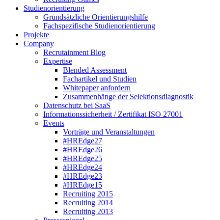
Studienorientierung
Grundsätzliche Orientierungshilfe
Fachspezifische Studienorientierung
Projekte
Company
Recrutainment Blog
Expertise
Blended Assessment
Fachartikel und Studien
Whitepaper anfordern
Zusammenhänge der Selektionsdiagnostik
Datenschutz bei SaaS
Informationssicherheit / Zertifikat ISO 27001
Events
Vorträge und Veranstaltungen
#HREdge27
#HREdge26
#HREdge25
#HREdge24
#HREdge23
#HREdge15
Recruiting 2015
Recruiting 2014
Recruiting 2013