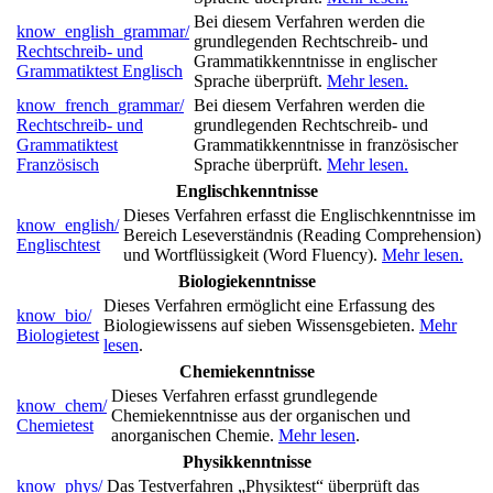
Bei diesem Verfahren werden die
know_english_grammar/
grundlegenden Rechtschreib- und
Rechtschreib- und
Grammatikkenntnisse in englischer
Grammatiktest Englisch
Sprache überprüft.
Mehr lesen.
know_french_grammar/
Bei diesem Verfahren werden die
Rechtschreib- und
grundlegenden Rechtschreib- und
Grammatiktest
Grammatikkenntnisse in französischer
Französisch
Sprache überprüft.
Mehr lesen.
Englischkenntnisse
Dieses Verfahren erfasst die Englischkenntnisse im
know_english/
Bereich Leseverständnis (Reading Comprehension)
Englischtest
und Wortflüssigkeit (Word Fluency).
Mehr lesen.
Biologiekenntnisse
Dieses Verfahren ermöglicht eine Erfassung des
know_bio/
Biologiewissens auf sieben Wissensgebieten.
Mehr
Biologietest
lesen
.
Chemiekenntnisse
Dieses Verfahren erfasst grundlegende
know_chem/
Chemiekenntnisse aus der organischen und
Chemietest
anorganischen Chemie.
Mehr lesen
.
Physikkenntnisse
know_phys/
Das Testverfahren „Physiktest“ überprüft das