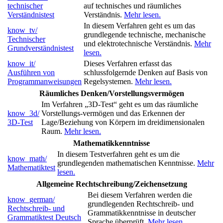
technischer
auf technisches und räumliches
Verständnistest
Verständnis.
Mehr lesen.
In diesem Verfahren geht es um das
know_tv/
grundlegende technische, mechanische
Technischer
und elektrotechnische Verständnis.
Mehr
Grundverständnistest
lesen.
know_it/
Dieses Verfahren erfasst das
Ausführen von
schlussfolgernde Denken auf Basis von
Programmanweisungen
Regelsystemen.
Mehr lesen.
Räumliches Denken/Vorstellungsvermögen
Im Verfahren „3D-Test“ geht es um das räumliche
know_3d/
Vorstellungs-vermögen und das Erkennen der
3D-Test
Lage/Beziehung von Körpern im dreidimensionalen
Raum.
Mehr lesen.
Mathematikkenntnisse
In diesem Testverfahren geht es um die
know_math/
grundlegenden mathematischen Kenntnisse.
Mehr
Mathematiktest
lesen.
Allgemeine Rechtschreibung/Zeichensetzung
Bei diesem Verfahren werden die
know_german/
grundlegenden Rechtschreib- und
Rechtschreib- und
Grammatikkenntnisse in deutscher
Grammatiktest Deutsch
Sprache überprüft.
Mehr lesen.