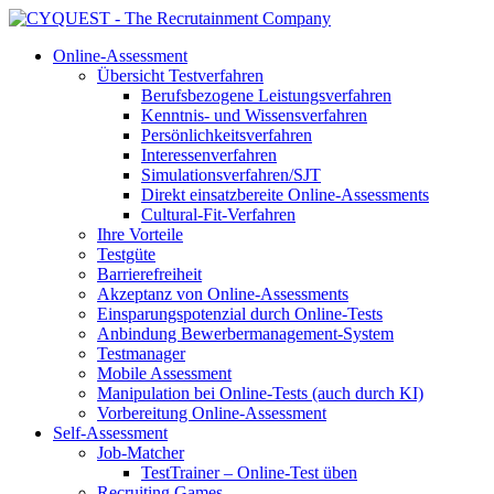
Online-Assessment
Übersicht Testverfahren
Berufsbezogene Leistungsverfahren
Kenntnis- und Wissensverfahren
Persönlichkeitsverfahren
Interessenverfahren
Simulationsverfahren/SJT
Direkt einsatzbereite Online-Assessments
Cultural-Fit-Verfahren
Ihre Vorteile
Testgüte
Barrierefreiheit
Akzeptanz von Online-Assessments
Einsparungspotenzial durch Online-Tests
Anbindung Bewerbermanagement-System
Testmanager
Mobile Assessment
Manipulation bei Online-Tests (auch durch KI)
Vorbereitung Online-Assessment
Self-Assessment
Job-Matcher
TestTrainer – Online-Test üben
Recruiting Games