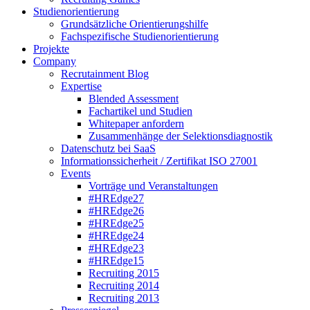
Studienorientierung
Grundsätzliche Orientierungshilfe
Fachspezifische Studienorientierung
Projekte
Company
Recrutainment Blog
Expertise
Blended Assessment
Fachartikel und Studien
Whitepaper anfordern
Zusammenhänge der Selektionsdiagnostik
Datenschutz bei SaaS
Informationssicherheit / Zertifikat ISO 27001
Events
Vorträge und Veranstaltungen
#HREdge27
#HREdge26
#HREdge25
#HREdge24
#HREdge23
#HREdge15
Recruiting 2015
Recruiting 2014
Recruiting 2013