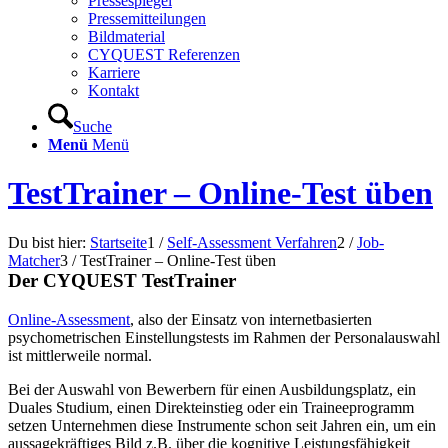
Pressespiegel
Pressemitteilungen
Bildmaterial
CYQUEST Referenzen
Karriere
Kontakt
Suche
Menü
Menü
TestTrainer – Online-Test üben
Du bist hier:
Startseite
1
/
Self-Assessment Verfahren
2
/
Job-
Matcher
3
/
TestTrainer – Online-Test üben
Der CYQUEST TestTrainer
Online-Assessment
, also der Einsatz von internetbasierten
psychometrischen Einstellungstests im Rahmen der Personalauswahl
ist mittlerweile normal.
Bei der Auswahl von Bewerbern für einen Ausbildungsplatz, ein
Duales Studium, einen Direkteinstieg oder ein Traineeprogramm
setzen Unternehmen diese Instrumente schon seit Jahren ein, um ein
aussagekräftiges Bild z.B. über die kognitive Leistungsfähigkeit