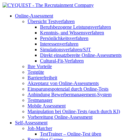
Online-Assessment
Übersicht Testverfahren
Berufsbezogene Leistungsverfahren
Kenntnis- und Wissensverfahren
Persönlichkeitsverfahren
Interessenverfahren
Simulationsverfahren/SJT
Direkt einsatzbereite Online-Assessments
Cultural-Fit-Verfahren
Ihre Vorteile
Testgüte
Barrierefreiheit
Akzeptanz von Online-Assessments
Einsparungspotenzial durch Online-Tests
Anbindung Bewerbermanagement-System
Testmanager
Mobile Assessment
Manipulation bei Online-Tests (auch durch KI)
Vorbereitung Online-Assessment
Self-Assessment
Job-Matcher
TestTrainer – Online-Test üben
Recruiting Games