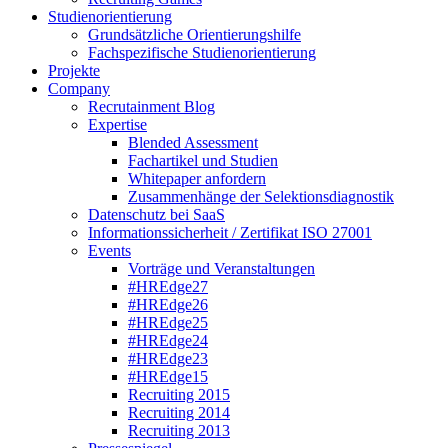
Studienorientierung
Grundsätzliche Orientierungshilfe
Fachspezifische Studienorientierung
Projekte
Company
Recrutainment Blog
Expertise
Blended Assessment
Fachartikel und Studien
Whitepaper anfordern
Zusammenhänge der Selektionsdiagnostik
Datenschutz bei SaaS
Informationssicherheit / Zertifikat ISO 27001
Events
Vorträge und Veranstaltungen
#HREdge27
#HREdge26
#HREdge25
#HREdge24
#HREdge23
#HREdge15
Recruiting 2015
Recruiting 2014
Recruiting 2013