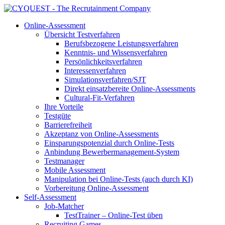
Online-Assessment
Übersicht Testverfahren
Berufsbezogene Leistungsverfahren
Kenntnis- und Wissensverfahren
Persönlichkeitsverfahren
Interessenverfahren
Simulationsverfahren/SJT
Direkt einsatzbereite Online-Assessments
Cultural-Fit-Verfahren
Ihre Vorteile
Testgüte
Barrierefreiheit
Akzeptanz von Online-Assessments
Einsparungspotenzial durch Online-Tests
Anbindung Bewerbermanagement-System
Testmanager
Mobile Assessment
Manipulation bei Online-Tests (auch durch KI)
Vorbereitung Online-Assessment
Self-Assessment
Job-Matcher
TestTrainer – Online-Test üben
Recruiting Games