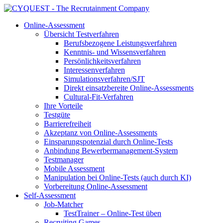
Online-Assessment
Übersicht Testverfahren
Berufsbezogene Leistungsverfahren
Kenntnis- und Wissensverfahren
Persönlichkeitsverfahren
Interessenverfahren
Simulationsverfahren/SJT
Direkt einsatzbereite Online-Assessments
Cultural-Fit-Verfahren
Ihre Vorteile
Testgüte
Barrierefreiheit
Akzeptanz von Online-Assessments
Einsparungspotenzial durch Online-Tests
Anbindung Bewerbermanagement-System
Testmanager
Mobile Assessment
Manipulation bei Online-Tests (auch durch KI)
Vorbereitung Online-Assessment
Self-Assessment
Job-Matcher
TestTrainer – Online-Test üben
Recruiting Games