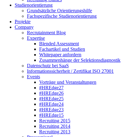
Studienorientierung
Grundsätzliche Orientierungshilfe
Fachspezifische Studienorientierung
Projekte
Company
Recrutainment Blog
Expertise
Blended Assessment
Fachartikel und Studien
Whitepaper anfordern
Zusammenhänge der Selektionsdiagnostik
Datenschutz bei SaaS
Informationssicherheit / Zertifikat ISO 27001
Events
Vorträge und Veranstaltungen
#HREdge27
#HREdge26
#HREdge25
#HREdge24
#HREdge23
#HREdge15
Recruiting 2015
Recruiting 2014
Recruiting 2013