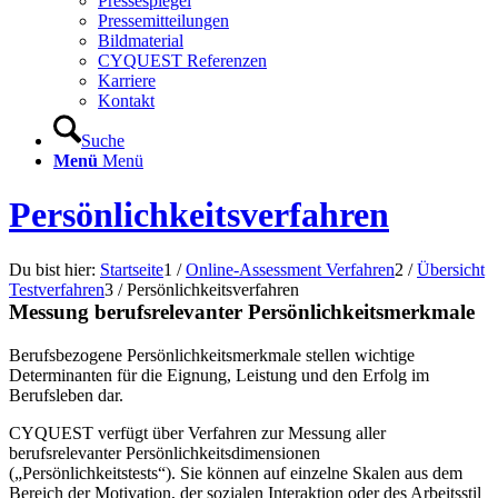
Pressespiegel
Pressemitteilungen
Bildmaterial
CYQUEST Referenzen
Karriere
Kontakt
Suche
Menü
Menü
Persönlichkeitsverfahren
Du bist hier:
Startseite
1
/
Online-Assessment Verfahren
2
/
Übersicht
Testverfahren
3
/
Persönlichkeitsverfahren
Messung berufsrelevanter Persönlichkeitsmerkmale
Berufsbezogene Persönlichkeitsmerkmale stellen wichtige
Determinanten für die Eignung, Leistung und den Erfolg im
Berufsleben dar.
CYQUEST verfügt über Verfahren zur Messung aller
berufsrelevanter Persönlichkeitsdimensionen
(„Persönlichkeitstests“). Sie können auf einzelne Skalen aus dem
Bereich der Motivation, der sozialen Interaktion oder des Arbeitsstil