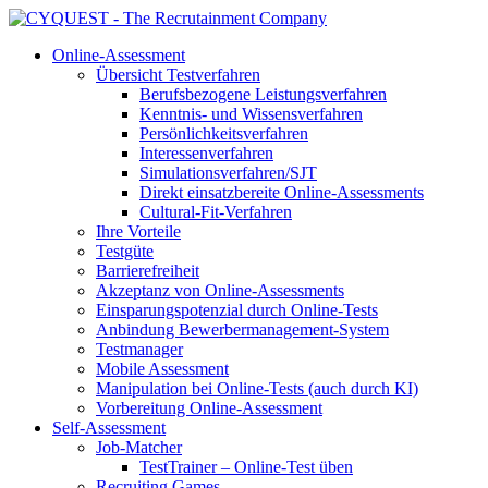
Online-Assessment
Übersicht Testverfahren
Berufsbezogene Leistungsverfahren
Kenntnis- und Wissensverfahren
Persönlichkeitsverfahren
Interessenverfahren
Simulationsverfahren/SJT
Direkt einsatzbereite Online-Assessments
Cultural-Fit-Verfahren
Ihre Vorteile
Testgüte
Barrierefreiheit
Akzeptanz von Online-Assessments
Einsparungspotenzial durch Online-Tests
Anbindung Bewerbermanagement-System
Testmanager
Mobile Assessment
Manipulation bei Online-Tests (auch durch KI)
Vorbereitung Online-Assessment
Self-Assessment
Job-Matcher
TestTrainer – Online-Test üben
Recruiting Games