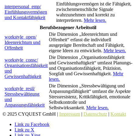
Einfühlungsvermögen ist die Fähigkeit,
interpersonal_emp/
zwischenmenschliche Signale
Einfühlungsvermögen
wahrzunehmen und korrekt zu
und Kontaktfähigkeit
interpretieren.
Mehr lesen.
Berufsbezogener Arbeitsstil
Die Dimension „Ideenreichtum und
workstyle_open/
Offenheit“ erfasst die individuell
Ideenreichtum und
ausgeprägte Bereitschaft und Fähigkeit,
Offenheit
eigene Ideen zu entwickeln.
Mehr lesen.
Die Dimension „Organisationsfähigkeit
workstyle_consc/
und Gewissenhaftigkeit“ umfasst Planungs-
Organisationsfähigkeit
und Organisationsfähigkeit, Präzision,
und
Sorgfalt und Gewissenhaftigkeit.
Mehr
Gewissenhaftigkeit
lesen.
Die Dimension „Stressbewältigung und
workstyle_resil/
Anpassungsfähigkeit“ umfasst die Aspekte
Stressbewältigung
Stressresistenz, Kritikfähigkeit, emotionale
und
Selbstkontrolle und
Anpassungsfähigkeit
Selbstwirksamkeit.
Mehr lesen.
© 2025 CYQUEST GmbH |
Impressum
|
Datenschutz
|
Kontakt
Link zu Facebook
Link zu X
Link zu Xing