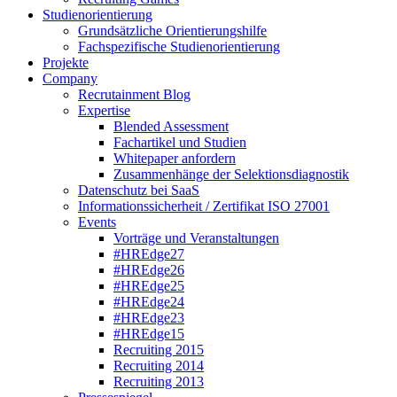
Studienorientierung
Grundsätzliche Orientierungshilfe
Fachspezifische Studienorientierung
Projekte
Company
Recrutainment Blog
Expertise
Blended Assessment
Fachartikel und Studien
Whitepaper anfordern
Zusammenhänge der Selektionsdiagnostik
Datenschutz bei SaaS
Informationssicherheit / Zertifikat ISO 27001
Events
Vorträge und Veranstaltungen
#HREdge27
#HREdge26
#HREdge25
#HREdge24
#HREdge23
#HREdge15
Recruiting 2015
Recruiting 2014
Recruiting 2013