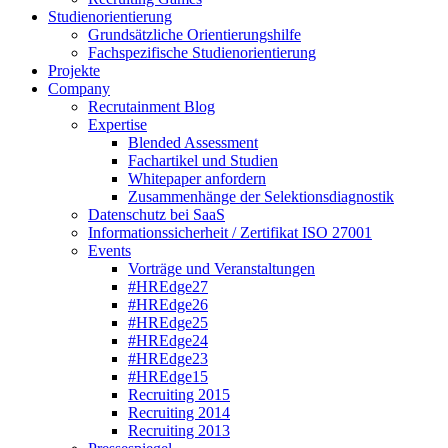
Studienorientierung
Grundsätzliche Orientierungshilfe
Fachspezifische Studienorientierung
Projekte
Company
Recrutainment Blog
Expertise
Blended Assessment
Fachartikel und Studien
Whitepaper anfordern
Zusammenhänge der Selektionsdiagnostik
Datenschutz bei SaaS
Informationssicherheit / Zertifikat ISO 27001
Events
Vorträge und Veranstaltungen
#HREdge27
#HREdge26
#HREdge25
#HREdge24
#HREdge23
#HREdge15
Recruiting 2015
Recruiting 2014
Recruiting 2013