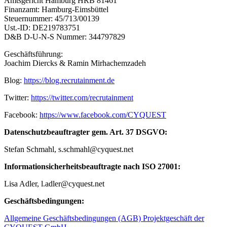
Amtsgericht Hamburg HRB 81461
Finanzamt: Hamburg-Eimsbüttel
Steuernummer: 45/713/00139
Ust.-ID: DE219783751
D&B D-U-N-S Nummer: 344797829
Geschäftsführung:
Joachim Diercks & Ramin Mirhachemzadeh
Blog:
https://blog.recrutainment.de
Twitter:
https://twitter.com/recrutainment
Facebook:
https://www.facebook.com/CYQUEST
Datenschutzbeauftragter gem. Art. 37 DSGVO:
Stefan Schmahl, s.schmahl@cyquest.net
Informationsicherheitsbeauftragte nach ISO 27001:
Lisa Adler, l.adler@cyquest.net
Geschäftsbedingungen:
Allgemeine Geschäftsbedingungen (AGB) Projektgeschäft der