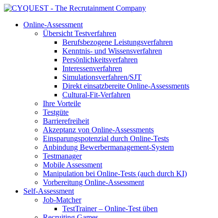
Online-Assessment
Übersicht Testverfahren
Berufsbezogene Leistungsverfahren
Kenntnis- und Wissensverfahren
Persönlichkeitsverfahren
Interessenverfahren
Simulationsverfahren/SJT
Direkt einsatzbereite Online-Assessments
Cultural-Fit-Verfahren
Ihre Vorteile
Testgüte
Barrierefreiheit
Akzeptanz von Online-Assessments
Einsparungspotenzial durch Online-Tests
Anbindung Bewerbermanagement-System
Testmanager
Mobile Assessment
Manipulation bei Online-Tests (auch durch KI)
Vorbereitung Online-Assessment
Self-Assessment
Job-Matcher
TestTrainer – Online-Test üben
Recruiting Games