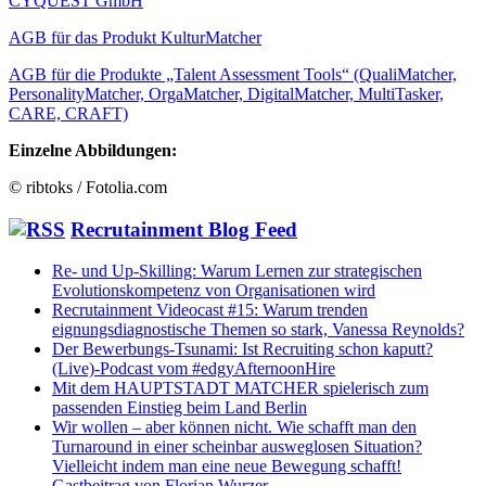
CYQUEST GmbH
AGB für das Produkt KulturMatcher
AGB für die Produkte „Talent Assessment Tools“ (QualiMatcher,
PersonalityMatcher, OrgaMatcher, DigitalMatcher, MultiTasker,
CARE, CRAFT)
Einzelne Abbildungen:
©
ribtoks
/ Fotolia.com
Recrutainment Blog Feed
Re- und Up-Skilling: Warum Lernen zur strategischen
Evolutionskompetenz von Organisationen wird
Recrutainment Videocast #15: Warum trenden
eignungsdiagnostische Themen so stark, Vanessa Reynolds?
Der Bewerbungs-Tsunami: Ist Recruiting schon kaputt?
(Live)-Podcast vom #edgyAfternoonHire
Mit dem HAUPTSTADT MATCHER spielerisch zum
passenden Einstieg beim Land Berlin
Wir wollen – aber können nicht. Wie schafft man den
Turnaround in einer scheinbar ausweglosen Situation?
Vielleicht indem man eine neue Bewegung schafft!
Gastbeitrag von Florian Wurzer