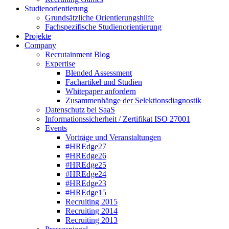
Studienorientierung
Grundsätzliche Orientierungshilfe
Fachspezifische Studienorientierung
Projekte
Company
Recrutainment Blog
Expertise
Blended Assessment
Fachartikel und Studien
Whitepaper anfordern
Zusammenhänge der Selektionsdiagnostik
Datenschutz bei SaaS
Informationssicherheit / Zertifikat ISO 27001
Events
Vorträge und Veranstaltungen
#HREdge27
#HREdge26
#HREdge25
#HREdge24
#HREdge23
#HREdge15
Recruiting 2015
Recruiting 2014
Recruiting 2013