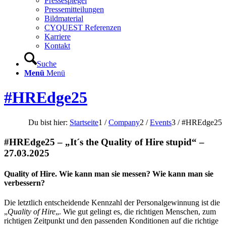
Pressespiegel
Pressemitteilungen
Bildmaterial
CYQUEST Referenzen
Karriere
Kontakt
Suche
Menü
Menü
#HREdge25
Du bist hier:
Startseite
1
/
Company
2
/
Events
3
/
#HREdge25
#HREdge25 – „It´s the Quality of Hire stupid“ –
27.03.2025
Quality of Hire. Wie kann man sie messen? Wie kann man sie
verbessern?
Die letztlich entscheidende Kennzahl der Personalgewinnung ist die
„
Quality of Hire
„. Wie gut gelingt es, die richtigen Menschen, zum
richtigen Zeitpunkt und den passenden Konditionen auf die richtige