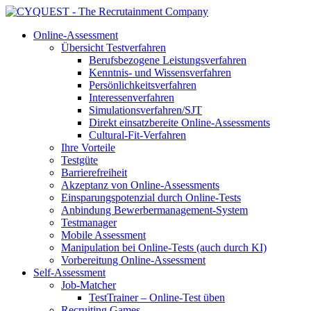
Online-Assessment
Übersicht Testverfahren
Berufsbezogene Leistungsverfahren
Kenntnis- und Wissensverfahren
Persönlichkeitsverfahren
Interessenverfahren
Simulationsverfahren/SJT
Direkt einsatzbereite Online-Assessments
Cultural-Fit-Verfahren
Ihre Vorteile
Testgüte
Barrierefreiheit
Akzeptanz von Online-Assessments
Einsparungspotenzial durch Online-Tests
Anbindung Bewerbermanagement-System
Testmanager
Mobile Assessment
Manipulation bei Online-Tests (auch durch KI)
Vorbereitung Online-Assessment
Self-Assessment
Job-Matcher
TestTrainer – Online-Test üben
Recruiting Games