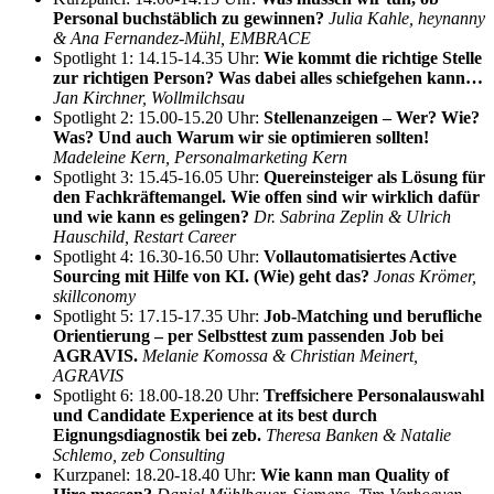
Personal buchstäblich zu gewinnen?
Julia Kahle, heynanny
& Ana Fernandez-Mühl, EMBRACE
Spotlight 1: 14.15-14.35 Uhr:
W
ie kommt die richtige Stelle
zur richtigen Person? Was dabei alles schiefgehen kann…
Jan Kirchner, Wollmilchsau
Spotlight 2: 15.00-15.20 Uhr:
Stellenanzeigen – Wer? Wie?
Was? Und auch Warum wir sie optimieren sollten!
Madeleine Kern, Personalmarketing Kern
Spotlight 3: 15.45-16.05 Uhr:
Quereinsteiger als Lösung für
den Fachkräftemangel. Wie offen sind wir wirklich dafür
und wie kann es gelingen?
Dr. Sabrina Zeplin & Ulrich
Hauschild, Restart Career
Spotlight 4: 16.30-16.50 Uhr:
Vollautomatisiertes Active
Sourcing mit Hilfe von KI. (Wie) geht das?
Jonas Krömer,
skillconomy
Spotlight 5: 17.15-17.35 Uhr:
Job-Matching und berufliche
Orientierung – per Selbsttest zum passenden Job bei
AGRAVIS
.
Melanie Komossa & Christian Meinert,
AGRAVIS
Spotlight 6: 18.00-18.20 Uhr:
Treffsichere Personalauswahl
und Candidate Experience at its best durch
Eignungsdiagnostik bei zeb.
Theresa Banken & Natalie
Schlemo, zeb Consulting
Kurzpanel: 18.20-18.40 Uhr:
Wie kann man Quality of