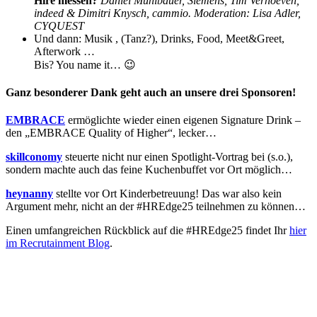
Hire messen?
Daniel Mühlbauer, Siemens, Tim Verhoeven,
indeed & Dimitri Knysch, cammio. Moderation: Lisa Adler,
CYQUEST
Und dann: Musik , (Tanz?), Drinks, Food, Meet&Greet,
Afterwork …
Bis? You name it… 😉
Ganz besonderer Dank geht auch an unsere drei Sponsoren!
EMBRACE
ermöglichte wieder einen eigenen Signature Drink –
den „EMBRACE Quality of Higher“, lecker…
skillconomy
steuerte nicht nur einen Spotlight-Vortrag bei (s.o.),
sondern machte auch das feine Kuchenbuffet vor Ort möglich…
heynanny
stellte vor Ort Kinderbetreuung! Das war also kein
Argument mehr, nicht an der #HREdge25 teilnehmen zu können…
Einen umfangreichen Rückblick auf die #HREdge25 findet Ihr
hier
im Recrutainment Blog
.