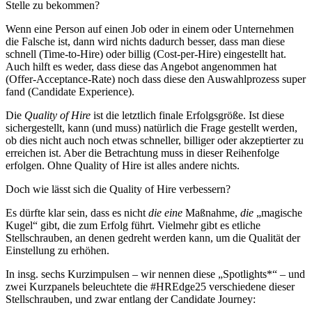
Stelle zu bekommen?
Wenn eine Person auf einen Job oder in einem oder Unternehmen
die Falsche ist, dann wird nichts dadurch besser, dass man diese
schnell (Time-to-Hire) oder billig (Cost-per-Hire) eingestellt hat.
Auch hilft es weder, dass diese das Angebot angenommen hat
(Offer-Acceptance-Rate) noch dass diese den Auswahlprozess super
fand (Candidate Experience).
Die
Quality of Hire
ist die letztlich finale Erfolgsgröße. Ist diese
sichergestellt, kann (und muss) natürlich die Frage gestellt werden,
ob dies nicht auch noch etwas schneller, billiger oder akzeptierter zu
erreichen ist. Aber die Betrachtung muss in dieser Reihenfolge
erfolgen. Ohne Quality of Hire ist alles andere nichts.
Doch wie lässt sich die Quality of Hire verbessern?
Es dürfte klar sein, dass es nicht
die eine
Maßnahme,
die
„magische
Kugel“ gibt, die zum Erfolg führt. Vielmehr gibt es etliche
Stellschrauben, an denen gedreht werden kann, um die Qualität der
Einstellung zu erhöhen.
In insg. sechs Kurzimpulsen – wir nennen diese „Spotlights*“ – und
zwei Kurzpanels beleuchtete die #HREdge25 verschiedene dieser
Stellschrauben, und zwar entlang der Candidate Journey: