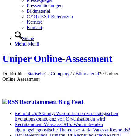
Pressespiegel
Pressemitteilungen
Bildmaterial
CYQUEST Referenzen
Karriere
Kontakt
Suche
Menü
Menü
Uniper Online-Assessment
Du bist hier:
Startseite
1
/
Company
2
/
Bildmaterial
3
/
Uniper
Online-Assessment
Recrutainment Blog Feed
Re- und Up-Skilling: Warum Lernen zur strategischen
Evolutionskompetenz von Organisationen wird
Recrutainment Videocast #15: Warum trenden
eignungsdiagnostische Themen so stark, Vanessa Reynolds?
Der Bewerbungs-Tsunami: Ist Recruiting schon kaputt?