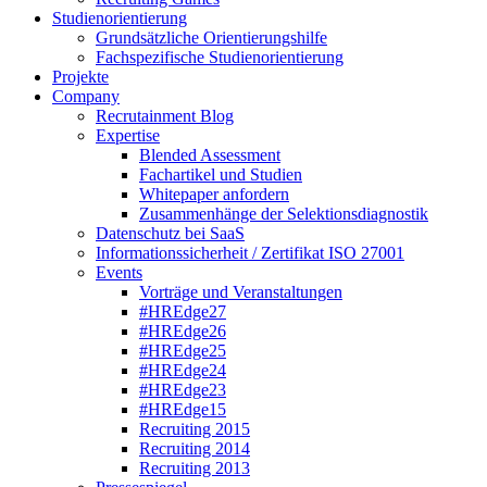
Studienorientierung
Grundsätzliche Orientierungshilfe
Fachspezifische Studienorientierung
Projekte
Company
Recrutainment Blog
Expertise
Blended Assessment
Fachartikel und Studien
Whitepaper anfordern
Zusammenhänge der Selektionsdiagnostik
Datenschutz bei SaaS
Informationssicherheit / Zertifikat ISO 27001
Events
Vorträge und Veranstaltungen
#HREdge27
#HREdge26
#HREdge25
#HREdge24
#HREdge23
#HREdge15
Recruiting 2015
Recruiting 2014
Recruiting 2013