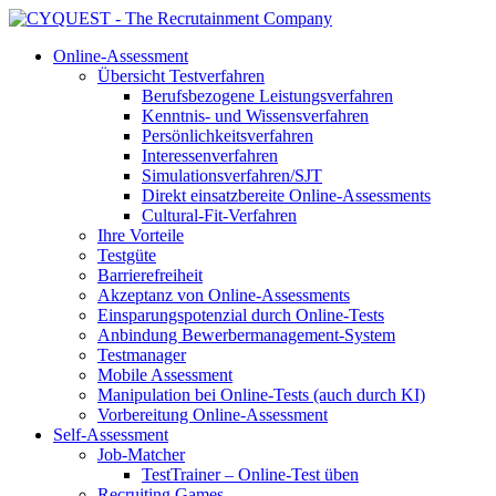
Online-Assessment
Übersicht Testverfahren
Berufsbezogene Leistungsverfahren
Kenntnis- und Wissensverfahren
Persönlichkeitsverfahren
Interessenverfahren
Simulationsverfahren/SJT
Direkt einsatzbereite Online-Assessments
Cultural-Fit-Verfahren
Ihre Vorteile
Testgüte
Barrierefreiheit
Akzeptanz von Online-Assessments
Einsparungspotenzial durch Online-Tests
Anbindung Bewerbermanagement-System
Testmanager
Mobile Assessment
Manipulation bei Online-Tests (auch durch KI)
Vorbereitung Online-Assessment
Self-Assessment
Job-Matcher
TestTrainer – Online-Test üben
Recruiting Games