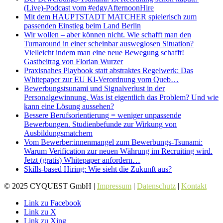
(Live)-Podcast vom #edgyAfternoonHire
Mit dem HAUPTSTADT MATCHER spielerisch zum
passenden Einstieg beim Land Berlin
Wir wollen – aber können nicht. Wie schafft man den
Turnaround in einer scheinbar ausweglosen Situation?
Vielleicht indem man eine neue Bewegung schafft!
Gastbeitrag von Florian Wurzer
Praxisnahes Playbook statt abstraktes Regelwerk: Das
Whitepaper zur EU KI-Verordnung vom Queb…
Bewerbungstsunami und Signalverlust in der
Personalgewinnung. Was ist eigentlich das Problem? Und wie
kann eine Lösung aussehen?
Bessere Berufsorientierung = weniger unpassende
Bewerbungen. Studienbefunde zur Wirkung von
Ausbildungsmatchern
Vom Bewerber:innenmangel zum Bewerbungs-Tsunami:
Warum Verification zur neuen Währung im Recruiting wird.
Jetzt (gratis) Whitepaper anfordern…
Skills-based Hiring: Wie sieht die Zukunft aus?
© 2025 CYQUEST GmbH |
Impressum
|
Datenschutz
|
Kontakt
Link zu Facebook
Link zu X
Link zu Xing