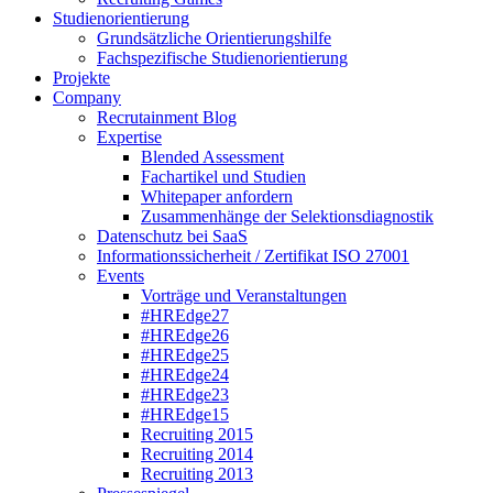
Studienorientierung
Grundsätzliche Orientierungshilfe
Fachspezifische Studienorientierung
Projekte
Company
Recrutainment Blog
Expertise
Blended Assessment
Fachartikel und Studien
Whitepaper anfordern
Zusammenhänge der Selektionsdiagnostik
Datenschutz bei SaaS
Informationssicherheit / Zertifikat ISO 27001
Events
Vorträge und Veranstaltungen
#HREdge27
#HREdge26
#HREdge25
#HREdge24
#HREdge23
#HREdge15
Recruiting 2015
Recruiting 2014
Recruiting 2013