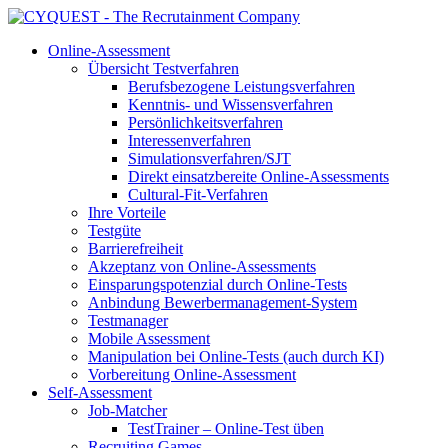
Online-Assessment
Übersicht Testverfahren
Berufsbezogene Leistungsverfahren
Kenntnis- und Wissensverfahren
Persönlichkeitsverfahren
Interessenverfahren
Simulationsverfahren/SJT
Direkt einsatzbereite Online-Assessments
Cultural-Fit-Verfahren
Ihre Vorteile
Testgüte
Barrierefreiheit
Akzeptanz von Online-Assessments
Einsparungspotenzial durch Online-Tests
Anbindung Bewerbermanagement-System
Testmanager
Mobile Assessment
Manipulation bei Online-Tests (auch durch KI)
Vorbereitung Online-Assessment
Self-Assessment
Job-Matcher
TestTrainer – Online-Test üben
Recruiting Games