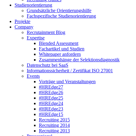
Studienorientierung
Grundsätzliche Orientierungshilfe
Fachspezifische Studienorientierung
Projekte
Company
Recrutainment Blog
Expertise
Blended Assessment
Fachartikel und Studien
Whitepaper anfordern
Zusammenhänge der Selektionsdiagnostik
Datenschutz bei SaaS
Informationssicherheit / Zertifikat ISO 27001
Events
Vorträge und Veranstaltungen
#HREdge27
#HREdge26
#HREdge25
#HREdge24
#HREdge23
#HREdge15
Recruiting 2015
Recruiting 2014
Recruiting 2013