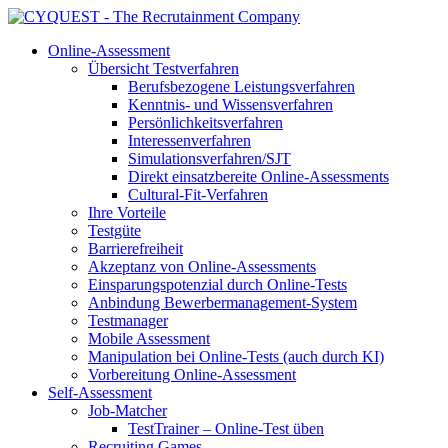
Online-Assessment
Übersicht Testverfahren
Berufsbezogene Leistungsverfahren
Kenntnis- und Wissensverfahren
Persönlichkeitsverfahren
Interessenverfahren
Simulationsverfahren/SJT
Direkt einsatzbereite Online-Assessments
Cultural-Fit-Verfahren
Ihre Vorteile
Testgüte
Barrierefreiheit
Akzeptanz von Online-Assessments
Einsparungspotenzial durch Online-Tests
Anbindung Bewerbermanagement-System
Testmanager
Mobile Assessment
Manipulation bei Online-Tests (auch durch KI)
Vorbereitung Online-Assessment
Self-Assessment
Job-Matcher
TestTrainer – Online-Test üben
Recruiting Games