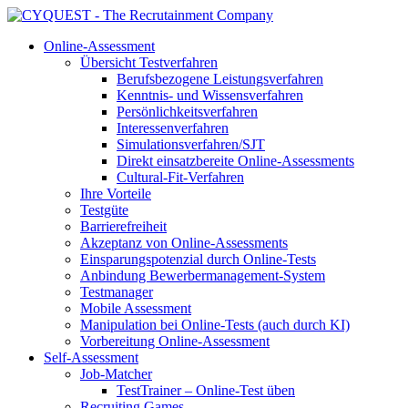
Online-Assessment
Übersicht Testverfahren
Berufsbezogene Leistungsverfahren
Kenntnis- und Wissensverfahren
Persönlichkeitsverfahren
Interessenverfahren
Simulationsverfahren/SJT
Direkt einsatzbereite Online-Assessments
Cultural-Fit-Verfahren
Ihre Vorteile
Testgüte
Barrierefreiheit
Akzeptanz von Online-Assessments
Einsparungspotenzial durch Online-Tests
Anbindung Bewerbermanagement-System
Testmanager
Mobile Assessment
Manipulation bei Online-Tests (auch durch KI)
Vorbereitung Online-Assessment
Self-Assessment
Job-Matcher
TestTrainer – Online-Test üben
Recruiting Games