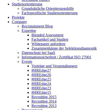
Studienorientierung
Grundsätzliche Orientierungshilfe
Fachspezifische Studienorientierung
Projekte
Company
Recrutainment Blog
Expertise
Blended Assessment
Fachartikel und Studien
Whitepaper anfordern
Zusammenhänge der Selektionsdiagnostik
Datenschutz bei SaaS
Informationssicherheit / Zertifikat ISO 27001
Events
Vorträge und Veranstaltungen
#HREdge27
#HREdge26
#HREdge25
#HREdge24
#HREdge23
#HREdge15
Recruiting 2015
Recruiting 2014
Recruiting 2013