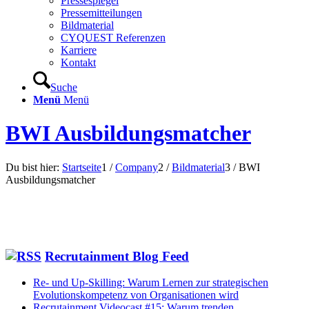
Pressespiegel
Pressemitteilungen
Bildmaterial
CYQUEST Referenzen
Karriere
Kontakt
Suche
Menü
Menü
BWI Ausbildungsmatcher
Du bist hier:
Startseite
1
/
Company
2
/
Bildmaterial
3
/
BWI
Ausbildungsmatcher
Recrutainment Blog Feed
Re- und Up-Skilling: Warum Lernen zur strategischen
Evolutionskompetenz von Organisationen wird
Recrutainment Videocast #15: Warum trenden