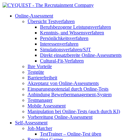
Online-Assessment
Übersicht Testverfahren
Berufsbezogene Leistungsverfahren
Kenntnis- und Wissensverfahren
Persönlichkeitsverfahren
Interessenverfahren
Simulationsverfahren/SJT
Direkt einsatzbereite Online-Assessments
Cultural-Fit-Verfahren
Ihre Vorteile
Testgüte
Barrierefreiheit
Akzeptanz von Online-Assessments
Einsparungspotenzial durch Online-Tests
Anbindung Bewerbermanagement-System
Testmanager
Mobile Assessment
Manipulation bei Online-Tests (auch durch KI)
Vorbereitung Online-Assessment
Self-Assessment
Job-Matcher
TestTrainer – Online-Test üben
Recruiting Games