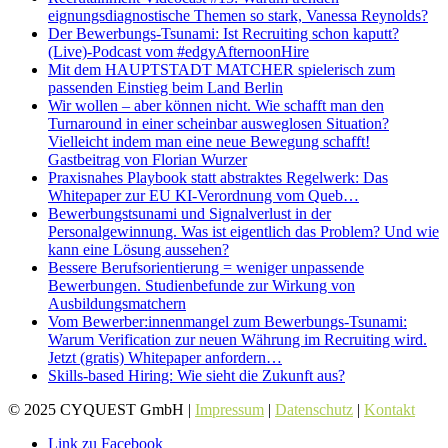
eignungsdiagnostische Themen so stark, Vanessa Reynolds?
Der Bewerbungs-Tsunami: Ist Recruiting schon kaputt?
(Live)-Podcast vom #edgyAfternoonHire
Mit dem HAUPTSTADT MATCHER spielerisch zum
passenden Einstieg beim Land Berlin
Wir wollen – aber können nicht. Wie schafft man den
Turnaround in einer scheinbar ausweglosen Situation?
Vielleicht indem man eine neue Bewegung schafft!
Gastbeitrag von Florian Wurzer
Praxisnahes Playbook statt abstraktes Regelwerk: Das
Whitepaper zur EU KI-Verordnung vom Queb…
Bewerbungstsunami und Signalverlust in der
Personalgewinnung. Was ist eigentlich das Problem? Und wie
kann eine Lösung aussehen?
Bessere Berufsorientierung = weniger unpassende
Bewerbungen. Studienbefunde zur Wirkung von
Ausbildungsmatchern
Vom Bewerber:innenmangel zum Bewerbungs-Tsunami:
Warum Verification zur neuen Währung im Recruiting wird.
Jetzt (gratis) Whitepaper anfordern…
Skills-based Hiring: Wie sieht die Zukunft aus?
© 2025 CYQUEST GmbH |
Impressum
|
Datenschutz
|
Kontakt
Link zu Facebook