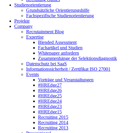
Studienorientierung
Grundsätzliche Orientierungshilfe
Fachspezifische Studienorientierung
Projekte
Company
Recrutainment Blog
Expertise
Blended Assessment
Fachartikel und Studien
Whitepaper anfordern
Zusammenhänge der Selektionsdiagnostik
Datenschutz bei SaaS
Informationssicherheit / Zertifikat ISO 27001
Events
Vorträge und Veranstaltungen
#HREdge27
#HREdge26
#HREdge25
#HREdge24
#HREdge23
#HREdge15
Recruiting 2015
Recruiting 2014
Recruiting 2013