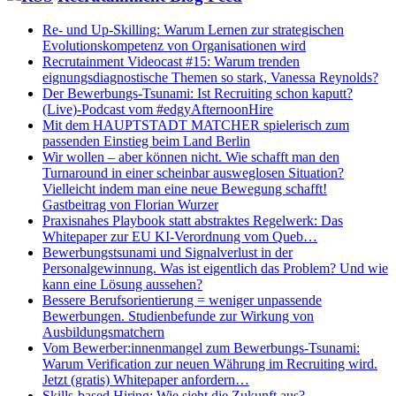
Re- und Up-Skilling: Warum Lernen zur strategischen
Evolutionskompetenz von Organisationen wird
Recrutainment Videocast #15: Warum trenden
eignungsdiagnostische Themen so stark, Vanessa Reynolds?
Der Bewerbungs-Tsunami: Ist Recruiting schon kaputt?
(Live)-Podcast vom #edgyAfternoonHire
Mit dem HAUPTSTADT MATCHER spielerisch zum
passenden Einstieg beim Land Berlin
Wir wollen – aber können nicht. Wie schafft man den
Turnaround in einer scheinbar ausweglosen Situation?
Vielleicht indem man eine neue Bewegung schafft!
Gastbeitrag von Florian Wurzer
Praxisnahes Playbook statt abstraktes Regelwerk: Das
Whitepaper zur EU KI-Verordnung vom Queb…
Bewerbungstsunami und Signalverlust in der
Personalgewinnung. Was ist eigentlich das Problem? Und wie
kann eine Lösung aussehen?
Bessere Berufsorientierung = weniger unpassende
Bewerbungen. Studienbefunde zur Wirkung von
Ausbildungsmatchern
Vom Bewerber:innenmangel zum Bewerbungs-Tsunami:
Warum Verification zur neuen Währung im Recruiting wird.
Jetzt (gratis) Whitepaper anfordern…
Skills-based Hiring: Wie sieht die Zukunft aus?