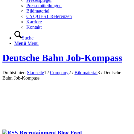
Pressespiegel
Pressemitteilungen
Bildmaterial
CYQUEST Referenzen
Karriere
Kontakt
Suche
Menü
Menü
Deutsche Bahn Job-Kompass
Du bist hier:
Startseite
1
/
Company
2
/
Bildmaterial
3
/
Deutsche
Bahn Job-Kompass
Recrutainment Blog Feed