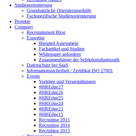
Studienorientierung
Grundsätzliche Orientierungshilfe
Fachspezifische Studienorientierung
Projekte
Company
Recrutainment Blog
Expertise
Blended Assessment
Fachartikel und Studien
Whitepaper anfordern
Zusammenhänge der Selektionsdiagnostik
Datenschutz bei SaaS
Informationssicherheit / Zertifikat ISO 27001
Events
Vorträge und Veranstaltungen
#HREdge27
#HREdge26
#HREdge25
#HREdge24
#HREdge23
#HREdge15
Recruiting 2015
Recruiting 2014
Recruiting 2013