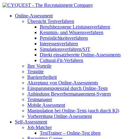
Online-Assessment
Übersicht Testverfahren
Berufsbezogene Leistungsverfahren
Kenntnis- und Wissensverfahren
Persönlichkeitsverfahren
Interessenverfahren
Simulationsverfahren/SJT
Direkt einsatzbereite Online-Assessments
Cultural-Fit-Verfahren
Ihre Vorteile
Testgüte
Barrierefreiheit
Akzeptanz von Online-Assessments
Einsparungspotenzial durch Online-Tests
Anbindung Bewerbermanagement-System
Testmanager
Mobile Assessment
Manipulation bei Online-Tests (auch durch KI)
Vorbereitung Online-Assessment
Self-Assessment
Job-Matcher
TestTrainer – Online-Test üben
Recruiting Games