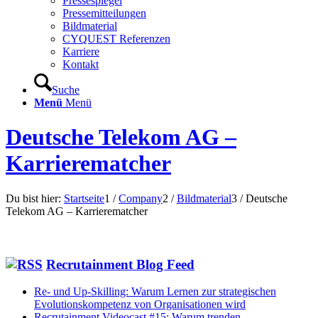
Pressespiegel
Pressemitteilungen
Bildmaterial
CYQUEST Referenzen
Karriere
Kontakt
Suche
Menü
Menü
Deutsche Telekom AG –
Karrierematcher
Du bist hier:
Startseite
1
/
Company
2
/
Bildmaterial
3
/
Deutsche
Telekom AG – Karrierematcher
Recrutainment Blog Feed
Re- und Up-Skilling: Warum Lernen zur strategischen
Evolutionskompetenz von Organisationen wird
Recrutainment Videocast #15: Warum trenden