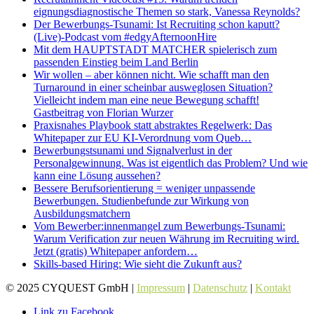
eignungsdiagnostische Themen so stark, Vanessa Reynolds?
Der Bewerbungs-Tsunami: Ist Recruiting schon kaputt?
(Live)-Podcast vom #edgyAfternoonHire
Mit dem HAUPTSTADT MATCHER spielerisch zum
passenden Einstieg beim Land Berlin
Wir wollen – aber können nicht. Wie schafft man den
Turnaround in einer scheinbar ausweglosen Situation?
Vielleicht indem man eine neue Bewegung schafft!
Gastbeitrag von Florian Wurzer
Praxisnahes Playbook statt abstraktes Regelwerk: Das
Whitepaper zur EU KI-Verordnung vom Queb…
Bewerbungstsunami und Signalverlust in der
Personalgewinnung. Was ist eigentlich das Problem? Und wie
kann eine Lösung aussehen?
Bessere Berufsorientierung = weniger unpassende
Bewerbungen. Studienbefunde zur Wirkung von
Ausbildungsmatchern
Vom Bewerber:innenmangel zum Bewerbungs-Tsunami:
Warum Verification zur neuen Währung im Recruiting wird.
Jetzt (gratis) Whitepaper anfordern…
Skills-based Hiring: Wie sieht die Zukunft aus?
© 2025 CYQUEST GmbH |
Impressum
|
Datenschutz
|
Kontakt
Link zu Facebook