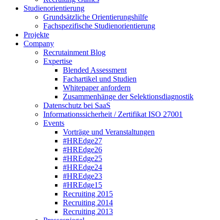
Studienorientierung
Grundsätzliche Orientierungshilfe
Fachspezifische Studienorientierung
Projekte
Company
Recrutainment Blog
Expertise
Blended Assessment
Fachartikel und Studien
Whitepaper anfordern
Zusammenhänge der Selektionsdiagnostik
Datenschutz bei SaaS
Informationssicherheit / Zertifikat ISO 27001
Events
Vorträge und Veranstaltungen
#HREdge27
#HREdge26
#HREdge25
#HREdge24
#HREdge23
#HREdge15
Recruiting 2015
Recruiting 2014
Recruiting 2013