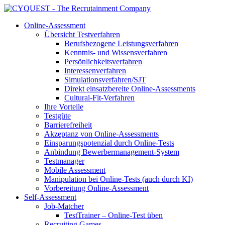
Online-Assessment
Übersicht Testverfahren
Berufsbezogene Leistungsverfahren
Kenntnis- und Wissensverfahren
Persönlichkeitsverfahren
Interessenverfahren
Simulationsverfahren/SJT
Direkt einsatzbereite Online-Assessments
Cultural-Fit-Verfahren
Ihre Vorteile
Testgüte
Barrierefreiheit
Akzeptanz von Online-Assessments
Einsparungspotenzial durch Online-Tests
Anbindung Bewerbermanagement-System
Testmanager
Mobile Assessment
Manipulation bei Online-Tests (auch durch KI)
Vorbereitung Online-Assessment
Self-Assessment
Job-Matcher
TestTrainer – Online-Test üben
Recruiting Games