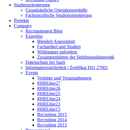
Studienorientierung
Grundsätzliche Orientierungshilfe
Fachspezifische Studienorientierung
Projekte
Company
Recrutainment Blog
Expertise
Blended Assessment
Fachartikel und Studien
Whitepaper anfordern
Zusammenhänge der Selektionsdiagnostik
Datenschutz bei SaaS
Informationssicherheit / Zertifikat ISO 27001
Events
Vorträge und Veranstaltungen
#HREdge27
#HREdge26
#HREdge25
#HREdge24
#HREdge23
#HREdge15
Recruiting 2015
Recruiting 2014
Recruiting 2013