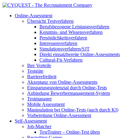
Online-Assessment
Übersicht Testverfahren
Berufsbezogene Leistungsverfahren
Kenntnis- und Wissensverfahren
Persönlichkeitsverfahren
Interessenverfahren
Simulationsverfahren/SJT
Direkt einsatzbereite Online-Assessments
Cultural-Fit-Verfahren
Ihre Vorteile
Testgüte
Barrierefreiheit
Akzeptanz von Online-Assessments
Einsparungspotenzial durch Online-Tests
Anbindung Bewerbermanagement-System
Testmanager
Mobile Assessment
Manipulation bei Online-Tests (auch durch KI)
Vorbereitung Online-Assessment
Self-Assessment
Job-Matcher
TestTrainer – Online-Test üben
Recruiting Games