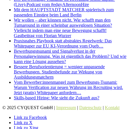
(Live)-Podcast vom #edgyAfternoonHire
Mit dem HAUPTSTADT MATCHER spielerisch zum
passenden Einstieg beim Land Berlin
Wir wollen – aber können nicht. Wie schafft man den
Turnaround in einer scheinbar ausweglosen Situation?
Vielleicht indem man eine neue Bewegung schafft!
Gastbeitrag von Florian Wurzer
Praxisnahes Playbook statt abstraktes Regelwerk: Das
Whitepaper zur EU KI-Verordnung vom Queb…
Bewerbungstsunami und Signalverlust in der
Personalgewinnung. Was ist eigentlich das Problem? Und wie
kann eine Lösung aussehen?
Bessere Berufsorientierung = weniger unpassende
Bewerbungen. Studienbefunde zur Wirkung von
Ausbildungsmatchern
Vom Bewerber:innenmangel zum Bewerbungs-Tsunami:
Warum Verification zur neuen Währung im Recruiting wird.
Jetzt (gratis) Whitepaper anfordern…
Skills-based Hiring: Wie sieht die Zukunft aus?
© 2025 CYQUEST GmbH |
Impressum
|
Datenschutz
|
Kontakt
Link zu Facebook
Link zu X
Link zu Xing