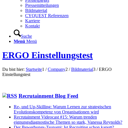
Pressespiegel
Pressemitteilungen
Bildmaterial
CYQUEST Referenzen
Karriere
Kontakt
Suche
Menü
Menü
ERGO Einstellungstest
Du bist hier:
Startseite
1
/
Company
2
/
Bildmaterial
3
/
ERGO
Einstellungstest
Recrutainment Blog Feed
Re- und Up-Skilling: Warum Lernen zur strategischen
Evolutionskompetenz von Organisationen wird
Recrutainment Videocast #15: Warum trenden
eignungsdiagnostische Themen so stark, Vanessa Reynolds?
Der Bewerbungs-Tsunami: Ist Recruiting schon kaputt?