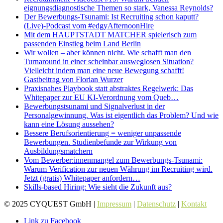
eignungsdiagnostische Themen so stark, Vanessa Reynolds?
Der Bewerbungs-Tsunami: Ist Recruiting schon kaputt?
(Live)-Podcast vom #edgyAfternoonHire
Mit dem HAUPTSTADT MATCHER spielerisch zum
passenden Einstieg beim Land Berlin
Wir wollen – aber können nicht. Wie schafft man den
Turnaround in einer scheinbar ausweglosen Situation?
Vielleicht indem man eine neue Bewegung schafft!
Gastbeitrag von Florian Wurzer
Praxisnahes Playbook statt abstraktes Regelwerk: Das
Whitepaper zur EU KI-Verordnung vom Queb…
Bewerbungstsunami und Signalverlust in der
Personalgewinnung. Was ist eigentlich das Problem? Und wie
kann eine Lösung aussehen?
Bessere Berufsorientierung = weniger unpassende
Bewerbungen. Studienbefunde zur Wirkung von
Ausbildungsmatchern
Vom Bewerber:innenmangel zum Bewerbungs-Tsunami:
Warum Verification zur neuen Währung im Recruiting wird.
Jetzt (gratis) Whitepaper anfordern…
Skills-based Hiring: Wie sieht die Zukunft aus?
© 2025 CYQUEST GmbH |
Impressum
|
Datenschutz
|
Kontakt
Link zu Facebook