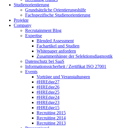
Studienorientierung
Grundsätzliche Orientierungshilfe
Fachspezifische Studienorientierung
Projekte
Company
Recrutainment Blog
Expertise
Blended Assessment
Fachartikel und Studien
Whitepaper anfordern
Zusammenhänge der Selektionsdiagnostik
Datenschutz bei SaaS
Informationssicherheit / Zertifikat ISO 27001
Events
Vorträge und Veranstaltungen
#HREdge27
#HREdge26
#HREdge25
#HREdge24
#HREdge23
#HREdge15
Recruiting 2015
Recruiting 2014
Recruiting 2013