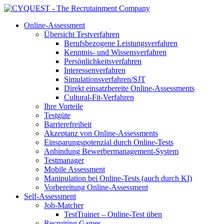
Online-Assessment
Übersicht Testverfahren
Berufsbezogene Leistungsverfahren
Kenntnis- und Wissensverfahren
Persönlichkeitsverfahren
Interessenverfahren
Simulationsverfahren/SJT
Direkt einsatzbereite Online-Assessments
Cultural-Fit-Verfahren
Ihre Vorteile
Testgüte
Barrierefreiheit
Akzeptanz von Online-Assessments
Einsparungspotenzial durch Online-Tests
Anbindung Bewerbermanagement-System
Testmanager
Mobile Assessment
Manipulation bei Online-Tests (auch durch KI)
Vorbereitung Online-Assessment
Self-Assessment
Job-Matcher
TestTrainer – Online-Test üben
Recruiting Games