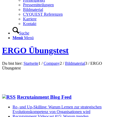
Pressespiegel
Pressemitteilungen
Bildmaterial
CYQUEST Referenzen
Karriere
Kontakt
Suche
Menü
Menü
ERGO Übungstest
Du bist hier:
Startseite
1
/
Company
2
/
Bildmaterial
3
/
ERGO
Übungstest
Recrutainment Blog Feed
Re- und Up-Skilling: Warum Lernen zur strategischen
Evolutionskompetenz von Organisationen wird
Recrutainment Videocast #15: Warum trenden