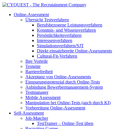
Online-Assessment
Übersicht Testverfahren
Berufsbezogene Leistungsverfahren
Kenntnis- und Wissensverfahren
Persönlichkeitsverfahren
Interessenverfahren
Simulationsverfahren/SJT
Direkt einsatzbereite Online-Assessments
Cultural-Fit-Verfahren
Ihre Vorteile
Testgüte
Barrierefreiheit
Akzeptanz von Online-Assessments
Einsparungspotenzial durch Online-Tests
Anbindung Bewerbermanagement-System
Testmanager
Mobile Assessment
Manipulation bei Online-Tests (auch durch KI)
Vorbereitung Online-Assessment
Self-Assessment
Job-Matcher
TestTrainer – Online-Test üben
Recruiting Games