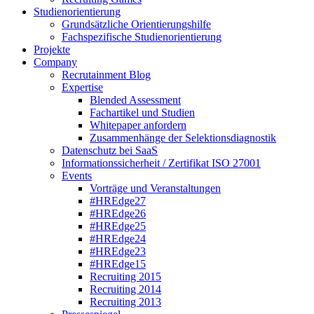
Studienorientierung
Grundsätzliche Orientierungshilfe
Fachspezifische Studienorientierung
Projekte
Company
Recrutainment Blog
Expertise
Blended Assessment
Fachartikel und Studien
Whitepaper anfordern
Zusammenhänge der Selektionsdiagnostik
Datenschutz bei SaaS
Informationssicherheit / Zertifikat ISO 27001
Events
Vorträge und Veranstaltungen
#HREdge27
#HREdge26
#HREdge25
#HREdge24
#HREdge23
#HREdge15
Recruiting 2015
Recruiting 2014
Recruiting 2013