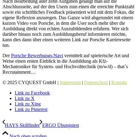
Nach Bearbeitung aller zehn Aufgaben gelangt man auf die
Abschlussseite, auf der den Usern zum einen die erreichte Punktzahl
sowie ein schriftliches Feedback präsentiert wird mit dem Fokus, die
eigene Reflexion anzuregen. Das Ganze wird abgerundet mit einem
kurzen Video von Porsche, in dem die User noch mehr über die
Ausbildung direkt von echten Auszubildenden erfahren. Wer sich
darüber hinaus noch zum Ausbildungsberuf informieren möchte,
kann dies dann über einen weiteren Link zur Porsche Karriereseite
tun.
Der
Porsche Bewerbungs-Navi
vermittelt auf spielerische Art und
Weise einen ersten Einblick in die Ausbildung als Kfz-
Mechatroniker für System- und Hochvolttechnik (m/w/d) – that´s
Recrutainment…
© 2025 CYQUEST GmbH |
Impressum
|
Datenschutz
|
Kontakt
Link zu Facebook
Link zu X
Link zu Xing
Link zu Pinterest
HAYS Skillfinder
ERGO Übungstest
Nach oben scrollen