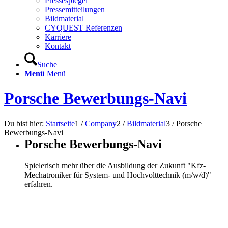
Pressespiegel
Pressemitteilungen
Bildmaterial
CYQUEST Referenzen
Karriere
Kontakt
Suche
Menü
Menü
Porsche Bewerbungs-Navi
Du bist hier:
Startseite
1
/
Company
2
/
Bildmaterial
3
/
Porsche
Bewerbungs-Navi
Porsche Bewerbungs-Navi
Spielerisch mehr über die Ausbildung der Zukunft "Kfz-
Mechatroniker für System- und Hochvolttechnik (m/w/d)"
erfahren.