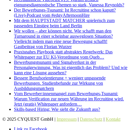
eignungsdiagnostische Themen so stark, Vanessa Reynolds?
Der Bewerbungs-Tsunami: Ist Recruiting schon kaputt?
(Live)-Podcast vom #edgyAfternoonHire
Mit dem HAUPTSTADT MATCHER spielerisch zum
passenden Einstieg beim Land Berlin
Wir wollen – aber können nicht. Wie schafft man den
Turnaround in einer scheinbar ausweglosen Situation?
Vielleicht indem man eine neue Bewegung schafft!
Gastbeitrag von Florian Wurzer
Praxisnahes Playbook statt abstraktes Regelwerk: Das
Whitepaper zur EU KI-Verordnung vom Queb…
Bewerbungstsunami und Signalverlust in der
Personalgewinnung. Was ist eigentlich das Problem? Und wie
kann eine Lösung aussehen?
Bessere Berufsorientierung = weniger unpassende
Bewerbungen. Studienbefunde zur Wirkung von
Ausbildungsmatchern
Vom Bewerber:innenmangel zum Bewerbungs-Tsunami:
Warum Verification zur neuen Währung im Recruiting wird.
Jetzt (gratis) Whitepaper anfordern…
Skills-based Hiring: Wie sieht die Zukunft aus?
© 2025 CYQUEST GmbH |
Impressum
|
Datenschutz
|
Kontakt
Link zu Facebook