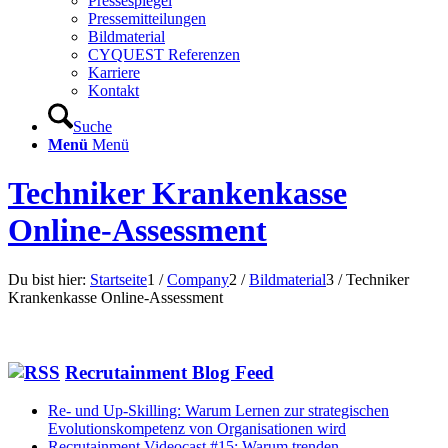
Pressespiegel
Pressemitteilungen
Bildmaterial
CYQUEST Referenzen
Karriere
Kontakt
Suche
Menü
Menü
Techniker Krankenkasse
Online-Assessment
Du bist hier:
Startseite
1
/
Company
2
/
Bildmaterial
3
/
Techniker
Krankenkasse Online-Assessment
Recrutainment Blog Feed
Re- und Up-Skilling: Warum Lernen zur strategischen
Evolutionskompetenz von Organisationen wird
Recrutainment Videocast #15: Warum trenden