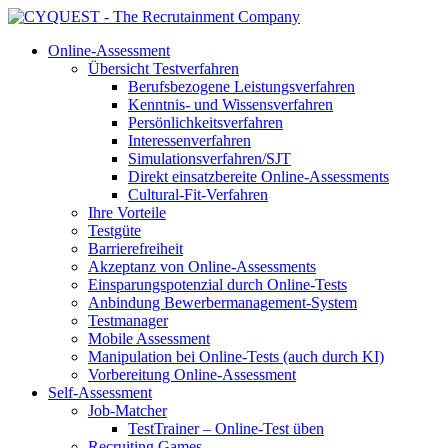
Online-Assessment
Übersicht Testverfahren
Berufsbezogene Leistungsverfahren
Kenntnis- und Wissensverfahren
Persönlichkeitsverfahren
Interessenverfahren
Simulationsverfahren/SJT
Direkt einsatzbereite Online-Assessments
Cultural-Fit-Verfahren
Ihre Vorteile
Testgüte
Barrierefreiheit
Akzeptanz von Online-Assessments
Einsparungspotenzial durch Online-Tests
Anbindung Bewerbermanagement-System
Testmanager
Mobile Assessment
Manipulation bei Online-Tests (auch durch KI)
Vorbereitung Online-Assessment
Self-Assessment
Job-Matcher
TestTrainer – Online-Test üben
Recruiting Games