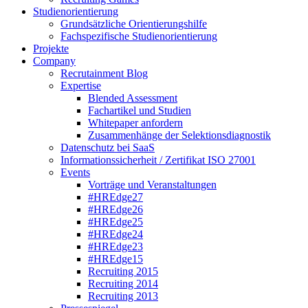
Studienorientierung
Grundsätzliche Orientierungshilfe
Fachspezifische Studienorientierung
Projekte
Company
Recrutainment Blog
Expertise
Blended Assessment
Fachartikel und Studien
Whitepaper anfordern
Zusammenhänge der Selektionsdiagnostik
Datenschutz bei SaaS
Informationssicherheit / Zertifikat ISO 27001
Events
Vorträge und Veranstaltungen
#HREdge27
#HREdge26
#HREdge25
#HREdge24
#HREdge23
#HREdge15
Recruiting 2015
Recruiting 2014
Recruiting 2013