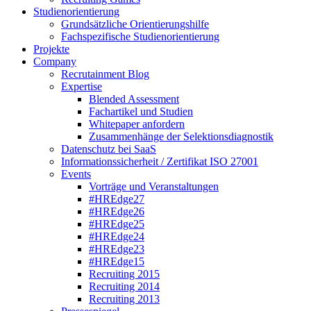
Studienorientierung
Grundsätzliche Orientierungshilfe
Fachspezifische Studienorientierung
Projekte
Company
Recrutainment Blog
Expertise
Blended Assessment
Fachartikel und Studien
Whitepaper anfordern
Zusammenhänge der Selektionsdiagnostik
Datenschutz bei SaaS
Informationssicherheit / Zertifikat ISO 27001
Events
Vorträge und Veranstaltungen
#HREdge27
#HREdge26
#HREdge25
#HREdge24
#HREdge23
#HREdge15
Recruiting 2015
Recruiting 2014
Recruiting 2013