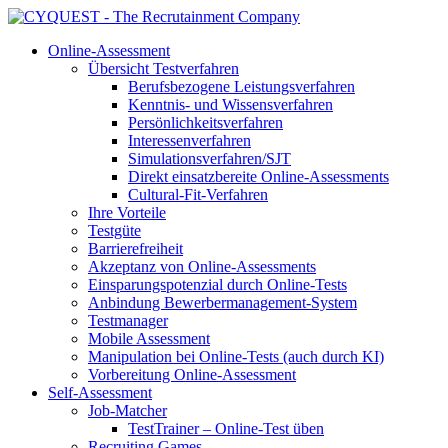
Online-Assessment
Übersicht Testverfahren
Berufsbezogene Leistungsverfahren
Kenntnis- und Wissensverfahren
Persönlichkeitsverfahren
Interessenverfahren
Simulationsverfahren/SJT
Direkt einsatzbereite Online-Assessments
Cultural-Fit-Verfahren
Ihre Vorteile
Testgüte
Barrierefreiheit
Akzeptanz von Online-Assessments
Einsparungspotenzial durch Online-Tests
Anbindung Bewerbermanagement-System
Testmanager
Mobile Assessment
Manipulation bei Online-Tests (auch durch KI)
Vorbereitung Online-Assessment
Self-Assessment
Job-Matcher
TestTrainer – Online-Test üben
Recruiting Games