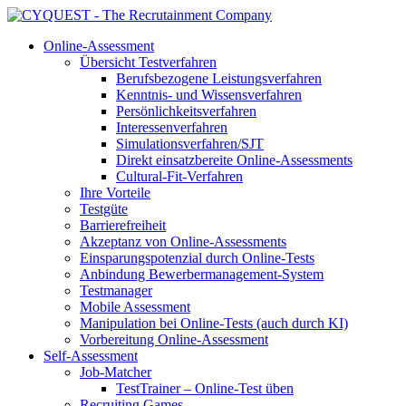
Online-Assessment
Übersicht Testverfahren
Berufsbezogene Leistungsverfahren
Kenntnis- und Wissensverfahren
Persönlichkeitsverfahren
Interessenverfahren
Simulationsverfahren/SJT
Direkt einsatzbereite Online-Assessments
Cultural-Fit-Verfahren
Ihre Vorteile
Testgüte
Barrierefreiheit
Akzeptanz von Online-Assessments
Einsparungspotenzial durch Online-Tests
Anbindung Bewerbermanagement-System
Testmanager
Mobile Assessment
Manipulation bei Online-Tests (auch durch KI)
Vorbereitung Online-Assessment
Self-Assessment
Job-Matcher
TestTrainer – Online-Test üben
Recruiting Games