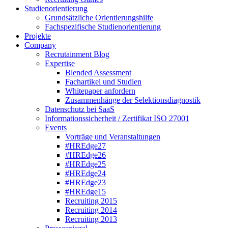
Studienorientierung
Grundsätzliche Orientierungshilfe
Fachspezifische Studienorientierung
Projekte
Company
Recrutainment Blog
Expertise
Blended Assessment
Fachartikel und Studien
Whitepaper anfordern
Zusammenhänge der Selektionsdiagnostik
Datenschutz bei SaaS
Informationssicherheit / Zertifikat ISO 27001
Events
Vorträge und Veranstaltungen
#HREdge27
#HREdge26
#HREdge25
#HREdge24
#HREdge23
#HREdge15
Recruiting 2015
Recruiting 2014
Recruiting 2013