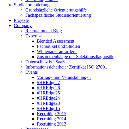
Studienorientierung
Grundsätzliche Orientierungshilfe
Fachspezifische Studienorientierung
Projekte
Company
Recrutainment Blog
Expertise
Blended Assessment
Fachartikel und Studien
Whitepaper anfordern
Zusammenhänge der Selektionsdiagnostik
Datenschutz bei SaaS
Informationssicherheit / Zertifikat ISO 27001
Events
Vorträge und Veranstaltungen
#HREdge27
#HREdge26
#HREdge25
#HREdge24
#HREdge23
#HREdge15
Recruiting 2015
Recruiting 2014
Recruiting 2013