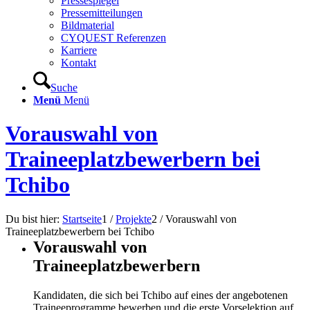
Pressespiegel
Pressemitteilungen
Bildmaterial
CYQUEST Referenzen
Karriere
Kontakt
Suche
Menü
Menü
Vorauswahl von
Traineeplatzbewerbern bei
Tchibo
Du bist hier:
Startseite
1
/
Projekte
2
/
Vorauswahl von
Traineeplatzbewerbern bei Tchibo
Vorauswahl von
Traineeplatzbewerbern
Kandidaten, die sich bei Tchibo auf eines der angebotenen
Traineeprogramme bewerben und die erste Vorselektion auf