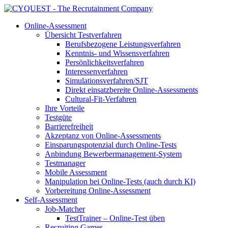
Online-Assessment
Übersicht Testverfahren
Berufsbezogene Leistungsverfahren
Kenntnis- und Wissensverfahren
Persönlichkeitsverfahren
Interessenverfahren
Simulationsverfahren/SJT
Direkt einsatzbereite Online-Assessments
Cultural-Fit-Verfahren
Ihre Vorteile
Testgüte
Barrierefreiheit
Akzeptanz von Online-Assessments
Einsparungspotenzial durch Online-Tests
Anbindung Bewerbermanagement-System
Testmanager
Mobile Assessment
Manipulation bei Online-Tests (auch durch KI)
Vorbereitung Online-Assessment
Self-Assessment
Job-Matcher
TestTrainer – Online-Test üben
Recruiting Games