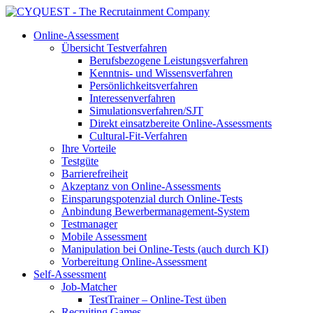
Online-Assessment
Übersicht Testverfahren
Berufsbezogene Leistungsverfahren
Kenntnis- und Wissensverfahren
Persönlichkeitsverfahren
Interessenverfahren
Simulationsverfahren/SJT
Direkt einsatzbereite Online-Assessments
Cultural-Fit-Verfahren
Ihre Vorteile
Testgüte
Barrierefreiheit
Akzeptanz von Online-Assessments
Einsparungspotenzial durch Online-Tests
Anbindung Bewerbermanagement-System
Testmanager
Mobile Assessment
Manipulation bei Online-Tests (auch durch KI)
Vorbereitung Online-Assessment
Self-Assessment
Job-Matcher
TestTrainer – Online-Test üben
Recruiting Games