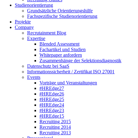
Studienorientierung
Grundsätzliche Orientierungshilfe
Fachspezifische Studienorientierung
Projekte
Company
Recrutainment Blog
Expertise
Blended Assessment
Fachartikel und Studien
Whitepaper anfordern
Zusammenhänge der Selektionsdiagnostik
Datenschutz bei SaaS
Informationssicherheit / Zertifikat ISO 27001
Events
Vorträge und Veranstaltungen
#HREdge27
#HREdge26
#HREdge25
#HREdge24
#HREdge23
#HREdge15
Recruiting 2015
Recruiting 2014
Recruiting 2013