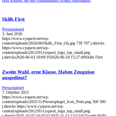
Hier können Sie den vollständigen Artikel runterladen.
Skills First
Pressespiegel
3. Juni 2026
https://www.cyquest.net/wp-
content/uploads/2026/06/Skills_First_t3n.jpg
739
797
j.diercks
https://www.cyquest.net/wp-
content/uploads/2012/01/cyquest_logo_top_small.png
j.diercks
2026-06-03 10:09:19
2026-06-18 15:27:49
Skills First
Zweite Wahl, erste Klasse. Haben Zeugnisse
ausgedient?
Pressespiegel
7. Oktober 2025
https://www.cyquest.net/wp-
content/uploads/2025/11/Pressespiegel_Icon_Print.png
300
300
j.diercks
https://www.cyquest.net/wp-
content/uploads/2012/01/cyquest_logo_top_small.png
j.diercks
2025-10-07 16:45:31
2025-11-13 12:52:01
Zweite Wahl,