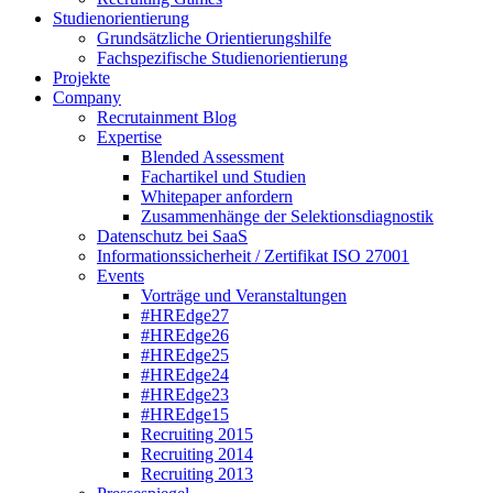
Studienorientierung
Grundsätzliche Orientierungshilfe
Fachspezifische Studienorientierung
Projekte
Company
Recrutainment Blog
Expertise
Blended Assessment
Fachartikel und Studien
Whitepaper anfordern
Zusammenhänge der Selektionsdiagnostik
Datenschutz bei SaaS
Informationssicherheit / Zertifikat ISO 27001
Events
Vorträge und Veranstaltungen
#HREdge27
#HREdge26
#HREdge25
#HREdge24
#HREdge23
#HREdge15
Recruiting 2015
Recruiting 2014
Recruiting 2013