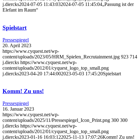
j.diercks
2024-07-05 11:43:03
2024-07-05 11:45:04
„Passung ist der
Elefant im Raum“
Spielstart
Pressespiegel
20. April 2023
https://www.cyquest.net/wp-
content/uploads/2023/05/HRM_Spielen_Recrutainment.jpg
923
714
j.diercks
https://www.cyquest.net/wp-
content/uploads/2012/01/cyquest_logo_top_small.png
j.diercks
2023-04-20 17:44:00
2023-05-03 17:45:20
Spielstart
Komm! Zu uns!
Pressespiegel
16. Januar 2023
https://www.cyquest.net/wp-
content/uploads/2025/11/Pressespiegel_Icon_Print.png
300
300
j.diercks
https://www.cyquest.net/wp-
content/uploads/2012/01/cyquest_logo_top_small.png
j.diercks
2023-01-16 16:03:12
2025-11-13 17:07:26
Komm! Zu uns!