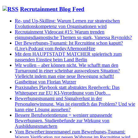
Recrutainment Blog Feed
Re- und Up-Skilling: Warum Lernen zur strategischen
Evolutionskompetenz von Organisationen wird
Recrutainment Videocast #15: Warum trenden
eignungsdiagnostische Themen so stark, Vanessa Reynolds?
Der Bewerbungs-Tsunami: Ist Recruiting schon kaputt?
(Live)-Podcast vom #edgyAfternoonHire
Mit dem HAUPTSTADT MATCHER spielerisch zum
passenden Einstieg beim Land Berlin
Wir wollen – aber können nicht. Wie schafft man den
Turnaround in einer scheinbar ausweglosen Situation?
Vielleicht indem man eine neue Bewegung schafft!
Gastbeitrag von Florian Wurzer
Praxisnahes Playbook statt abstraktes Regelwerk: Das
Whitepaper zur EU KI-Verordnung vom Queb…
Bewerbungstsunami und Signalverlust in der
Personalgewinnung. Was ist eigentlich das Problem? Und wie
kann eine Lösung aussehen?
Bessere Berufsorientierung = weniger unpassende
Bewerbungen. Studienbefunde zur Wirkung von
Ausbildungsmatchern
Vom Bewerber:innenmangel zum Bewerbungs-Tsunami:
Warum Verification zur neuen Währung im Recruiting wird.