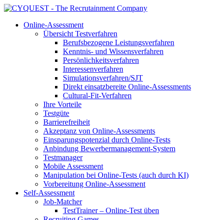
Online-Assessment
Übersicht Testverfahren
Berufsbezogene Leistungsverfahren
Kenntnis- und Wissensverfahren
Persönlichkeitsverfahren
Interessenverfahren
Simulationsverfahren/SJT
Direkt einsatzbereite Online-Assessments
Cultural-Fit-Verfahren
Ihre Vorteile
Testgüte
Barrierefreiheit
Akzeptanz von Online-Assessments
Einsparungspotenzial durch Online-Tests
Anbindung Bewerbermanagement-System
Testmanager
Mobile Assessment
Manipulation bei Online-Tests (auch durch KI)
Vorbereitung Online-Assessment
Self-Assessment
Job-Matcher
TestTrainer – Online-Test üben
Recruiting Games