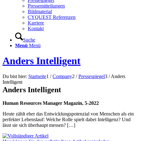
Pressespiegel
Pressemitteilungen
Bildmaterial
CYQUEST Referenzen
Karriere
Kontakt
Suche
Menü
Menü
Anders Intelligent
Du bist hier:
Startseite
1
/
Company
2
/
Pressespiegel
3
/
Anders
Intelligent
Anders Intelligent
Human Resources Manager Magazin, 5-2022
Heute zählt eher das Entwicklungspotenzial von Menschen als ein
perfekter Lebenslauf: Welche Rolle spielt dabei Intelligenz? Und
lässt sie sich überhaupt messen? […]