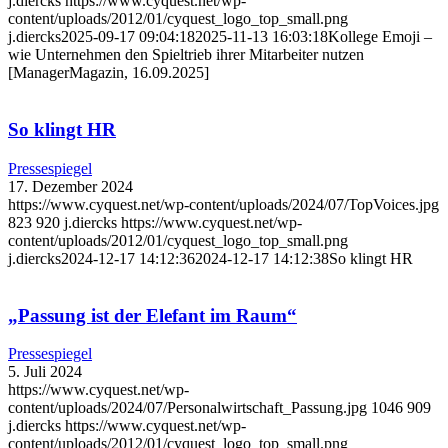
j.diercks
https://www.cyquest.net/wp-
content/uploads/2012/01/cyquest_logo_top_small.png
j.diercks
2025-09-17 09:04:18
2025-11-13 16:03:18
Kollege Emoji –
wie Unternehmen den Spieltrieb ihrer Mitarbeiter nutzen
[ManagerMagazin, 16.09.2025]
So klingt HR
Pressespiegel
17. Dezember 2024
https://www.cyquest.net/wp-content/uploads/2024/07/TopVoices.jpg
823
920
j.diercks
https://www.cyquest.net/wp-
content/uploads/2012/01/cyquest_logo_top_small.png
j.diercks
2024-12-17 14:12:36
2024-12-17 14:12:38
So klingt HR
„Passung ist der Elefant im Raum“
Pressespiegel
5. Juli 2024
https://www.cyquest.net/wp-
content/uploads/2024/07/Personalwirtschaft_Passung.jpg
1046
909
j.diercks
https://www.cyquest.net/wp-
content/uploads/2012/01/cyquest_logo_top_small.png