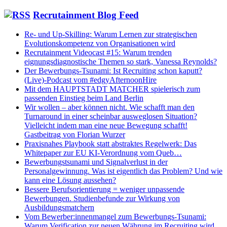
Recrutainment Blog Feed
Re- und Up-Skilling: Warum Lernen zur strategischen
Evolutionskompetenz von Organisationen wird
Recrutainment Videocast #15: Warum trenden
eignungsdiagnostische Themen so stark, Vanessa Reynolds?
Der Bewerbungs-Tsunami: Ist Recruiting schon kaputt?
(Live)-Podcast vom #edgyAfternoonHire
Mit dem HAUPTSTADT MATCHER spielerisch zum
passenden Einstieg beim Land Berlin
Wir wollen – aber können nicht. Wie schafft man den
Turnaround in einer scheinbar ausweglosen Situation?
Vielleicht indem man eine neue Bewegung schafft!
Gastbeitrag von Florian Wurzer
Praxisnahes Playbook statt abstraktes Regelwerk: Das
Whitepaper zur EU KI-Verordnung vom Queb…
Bewerbungstsunami und Signalverlust in der
Personalgewinnung. Was ist eigentlich das Problem? Und wie
kann eine Lösung aussehen?
Bessere Berufsorientierung = weniger unpassende
Bewerbungen. Studienbefunde zur Wirkung von
Ausbildungsmatchern
Vom Bewerber:innenmangel zum Bewerbungs-Tsunami:
Warum Verification zur neuen Währung im Recruiting wird.