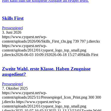
Hier kann man die komplette Ausgabe als ePaper lesen.
Skills First
Pressespiegel
3. Juni 2026
https://www.cyquest.net/wp-
content/uploads/2026/06/Skills_First_t3n.jpg
739
797
j.diercks
https://www.cyquest.net/wp-
content/uploads/2012/01/cyquest_logo_top_small.png
j.diercks
2026-06-03 10:09:19
2026-06-18 15:27:49
Skills First
Zweite Wahl, erste Klasse. Haben Zeugnisse
ausgedient?
Pressespiegel
7. Oktober 2025
https://www.cyquest.net/wp-
content/uploads/2025/11/Pressespiegel_Icon_Print.png
300
300
j.diercks
https://www.cyquest.net/wp-
content/uploads/2012/01/cyquest_logo_top_small.png
j.diercks
2025-10-07 16:45:31
2025-11-13 12:52:01
Zweite Wahl,