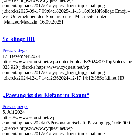
j.diercks
https://www.cyquest.net/wp-
content/uploads/2012/01/cyquest_logo_top_small.png
j.diercks
2025-09-17 09:04:18
2025-11-13 16:03:18
Kollege Emoji –
wie Unternehmen den Spieltrieb ihrer Mitarbeiter nutzen
[ManagerMagazin, 16.09.2025]
So klingt HR
Pressespiegel
17. Dezember 2024
https://www.cyquest.net/wp-content/uploads/2024/07/TopVoices.jpg
823
920
j.diercks
https://www.cyquest.net/wp-
content/uploads/2012/01/cyquest_logo_top_small.png
j.diercks
2024-12-17 14:12:36
2024-12-17 14:12:38
So klingt HR
„Passung ist der Elefant im Raum“
Pressespiegel
5. Juli 2024
https://www.cyquest.net/wp-
content/uploads/2024/07/Personalwirtschaft_Passung.jpg
1046
909
j.diercks
https://www.cyquest.net/wp-
content/uploads/2012/01/cyquest_logo_top_small.png