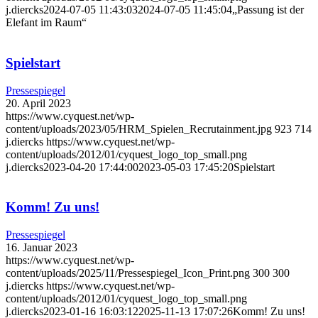
j.diercks
2024-07-05 11:43:03
2024-07-05 11:45:04
„Passung ist der
Elefant im Raum“
Spielstart
Pressespiegel
20. April 2023
https://www.cyquest.net/wp-
content/uploads/2023/05/HRM_Spielen_Recrutainment.jpg
923
714
j.diercks
https://www.cyquest.net/wp-
content/uploads/2012/01/cyquest_logo_top_small.png
j.diercks
2023-04-20 17:44:00
2023-05-03 17:45:20
Spielstart
Komm! Zu uns!
Pressespiegel
16. Januar 2023
https://www.cyquest.net/wp-
content/uploads/2025/11/Pressespiegel_Icon_Print.png
300
300
j.diercks
https://www.cyquest.net/wp-
content/uploads/2012/01/cyquest_logo_top_small.png
j.diercks
2023-01-16 16:03:12
2025-11-13 17:07:26
Komm! Zu uns!