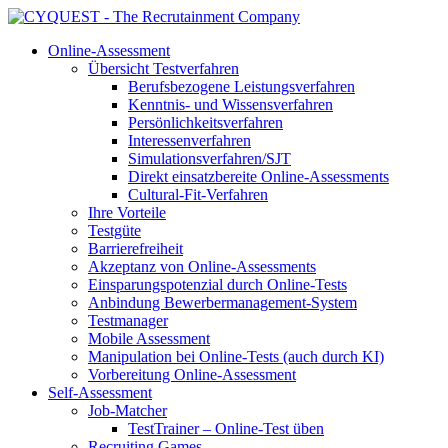
Online-Assessment
Übersicht Testverfahren
Berufsbezogene Leistungsverfahren
Kenntnis- und Wissensverfahren
Persönlichkeitsverfahren
Interessenverfahren
Simulationsverfahren/SJT
Direkt einsatzbereite Online-Assessments
Cultural-Fit-Verfahren
Ihre Vorteile
Testgüte
Barrierefreiheit
Akzeptanz von Online-Assessments
Einsparungspotenzial durch Online-Tests
Anbindung Bewerbermanagement-System
Testmanager
Mobile Assessment
Manipulation bei Online-Tests (auch durch KI)
Vorbereitung Online-Assessment
Self-Assessment
Job-Matcher
TestTrainer – Online-Test üben
Recruiting Games