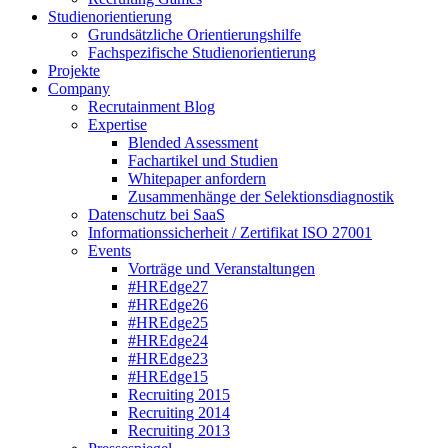
Studienorientierung
Grundsätzliche Orientierungshilfe
Fachspezifische Studienorientierung
Projekte
Company
Recrutainment Blog
Expertise
Blended Assessment
Fachartikel und Studien
Whitepaper anfordern
Zusammenhänge der Selektionsdiagnostik
Datenschutz bei SaaS
Informationssicherheit / Zertifikat ISO 27001
Events
Vorträge und Veranstaltungen
#HREdge27
#HREdge26
#HREdge25
#HREdge24
#HREdge23
#HREdge15
Recruiting 2015
Recruiting 2014
Recruiting 2013