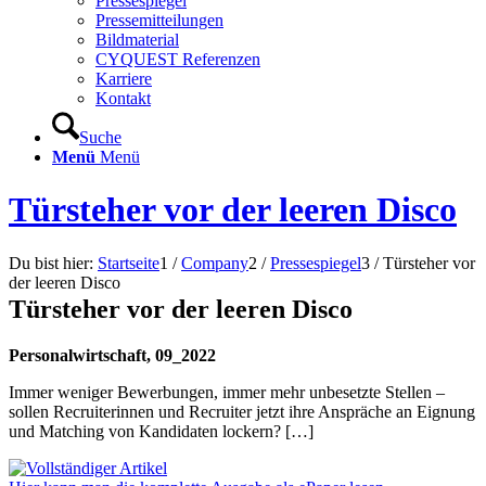
Pressespiegel
Pressemitteilungen
Bildmaterial
CYQUEST Referenzen
Karriere
Kontakt
Suche
Menü
Menü
Türsteher vor der leeren Disco
Du bist hier:
Startseite
1
/
Company
2
/
Pressespiegel
3
/
Türsteher vor
der leeren Disco
Türsteher vor der leeren Disco
Personalwirtschaft, 09_2022
Immer weniger Bewerbungen, immer mehr unbesetzte Stellen –
sollen Recruiterinnen und Recruiter jetzt ihre Anspräche an Eignung
und Matching von Kandidaten lockern? […]