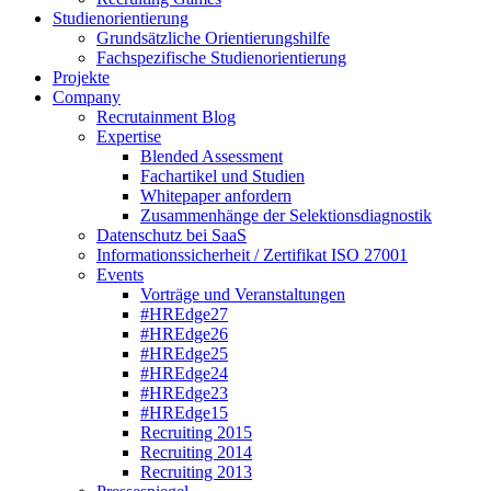
Studienorientierung
Grundsätzliche Orientierungshilfe
Fachspezifische Studienorientierung
Projekte
Company
Recrutainment Blog
Expertise
Blended Assessment
Fachartikel und Studien
Whitepaper anfordern
Zusammenhänge der Selektionsdiagnostik
Datenschutz bei SaaS
Informationssicherheit / Zertifikat ISO 27001
Events
Vorträge und Veranstaltungen
#HREdge27
#HREdge26
#HREdge25
#HREdge24
#HREdge23
#HREdge15
Recruiting 2015
Recruiting 2014
Recruiting 2013