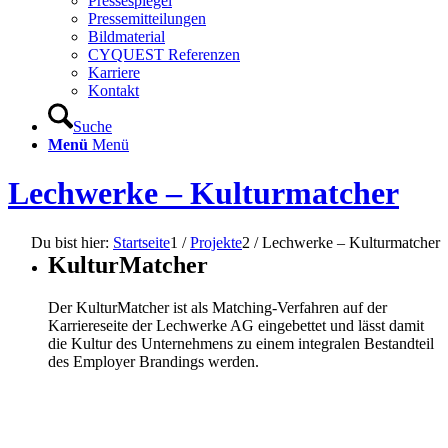
Pressespiegel
Pressemitteilungen
Bildmaterial
CYQUEST Referenzen
Karriere
Kontakt
Suche
Menü
Menü
Lechwerke – Kulturmatcher
Du bist hier:
Startseite
1
/
Projekte
2
/
Lechwerke – Kulturmatcher
KulturMatcher
Der KulturMatcher ist als Matching-Verfahren auf der
Karriereseite der Lechwerke AG eingebettet und lässt damit
die Kultur des Unternehmens zu einem integralen Bestandteil
des Employer Brandings werden.