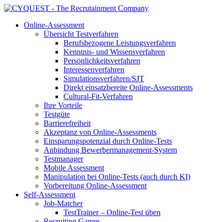
Online-Assessment
Übersicht Testverfahren
Berufsbezogene Leistungsverfahren
Kenntnis- und Wissensverfahren
Persönlichkeitsverfahren
Interessenverfahren
Simulationsverfahren/SJT
Direkt einsatzbereite Online-Assessments
Cultural-Fit-Verfahren
Ihre Vorteile
Testgüte
Barrierefreiheit
Akzeptanz von Online-Assessments
Einsparungspotenzial durch Online-Tests
Anbindung Bewerbermanagement-System
Testmanager
Mobile Assessment
Manipulation bei Online-Tests (auch durch KI)
Vorbereitung Online-Assessment
Self-Assessment
Job-Matcher
TestTrainer – Online-Test üben
Recruiting Games