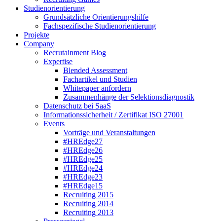
Studienorientierung
Grundsätzliche Orientierungshilfe
Fachspezifische Studienorientierung
Projekte
Company
Recrutainment Blog
Expertise
Blended Assessment
Fachartikel und Studien
Whitepaper anfordern
Zusammenhänge der Selektionsdiagnostik
Datenschutz bei SaaS
Informationssicherheit / Zertifikat ISO 27001
Events
Vorträge und Veranstaltungen
#HREdge27
#HREdge26
#HREdge25
#HREdge24
#HREdge23
#HREdge15
Recruiting 2015
Recruiting 2014
Recruiting 2013