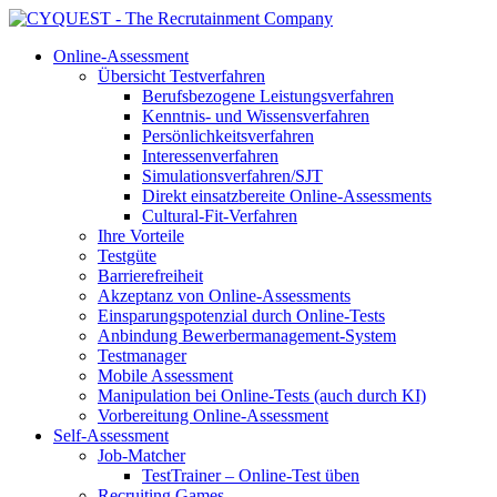
Online-Assessment
Übersicht Testverfahren
Berufsbezogene Leistungsverfahren
Kenntnis- und Wissensverfahren
Persönlichkeitsverfahren
Interessenverfahren
Simulationsverfahren/SJT
Direkt einsatzbereite Online-Assessments
Cultural-Fit-Verfahren
Ihre Vorteile
Testgüte
Barrierefreiheit
Akzeptanz von Online-Assessments
Einsparungspotenzial durch Online-Tests
Anbindung Bewerbermanagement-System
Testmanager
Mobile Assessment
Manipulation bei Online-Tests (auch durch KI)
Vorbereitung Online-Assessment
Self-Assessment
Job-Matcher
TestTrainer – Online-Test üben
Recruiting Games