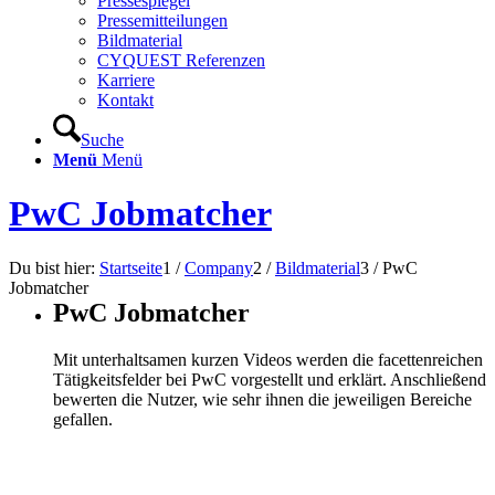
Pressespiegel
Pressemitteilungen
Bildmaterial
CYQUEST Referenzen
Karriere
Kontakt
Suche
Menü
Menü
PwC Jobmatcher
Du bist hier:
Startseite
1
/
Company
2
/
Bildmaterial
3
/
PwC
Jobmatcher
PwC Jobmatcher
Mit unterhaltsamen kurzen Videos werden die facettenreichen
Tätigkeitsfelder bei PwC vorgestellt und erklärt. Anschließend
bewerten die Nutzer, wie sehr ihnen die jeweiligen Bereiche
gefallen.