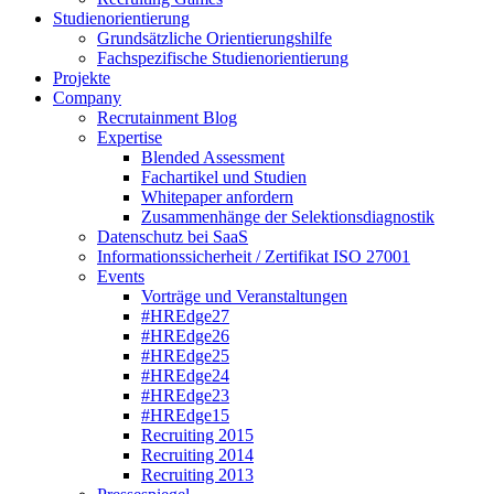
Studienorientierung
Grundsätzliche Orientierungshilfe
Fachspezifische Studienorientierung
Projekte
Company
Recrutainment Blog
Expertise
Blended Assessment
Fachartikel und Studien
Whitepaper anfordern
Zusammenhänge der Selektionsdiagnostik
Datenschutz bei SaaS
Informationssicherheit / Zertifikat ISO 27001
Events
Vorträge und Veranstaltungen
#HREdge27
#HREdge26
#HREdge25
#HREdge24
#HREdge23
#HREdge15
Recruiting 2015
Recruiting 2014
Recruiting 2013