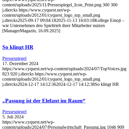
content/uploads/2025/11/Pressespiegel_Icon_Print.png
300
300
j.diercks
https://www.cyquest.net/wp-
content/uploads/2012/01/cyquest_logo_top_small.png
j.diercks
2025-09-17 09:04:18
2025-11-13 16:03:18
Kollege Emoji –
wie Unternehmen den Spieltrieb ihrer Mitarbeiter nutzen
[ManagerMagazin, 16.09.2025]
So klingt HR
Pressespiegel
17. Dezember 2024
https://www.cyquest.net/wp-content/uploads/2024/07/TopVoices.jpg
823
920
j.diercks
https://www.cyquest.net/wp-
content/uploads/2012/01/cyquest_logo_top_small.png
j.diercks
2024-12-17 14:12:36
2024-12-17 14:12:38
So klingt HR
„Passung ist der Elefant im Raum“
Pressespiegel
5. Juli 2024
https://www.cyquest.net/wp-
content/uploads/2024/07/Personalwirtschaft_Passung.jpg
1046
909