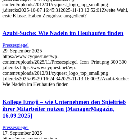
content/uploads/2012/01/cyquest_logo_top_small.png
j.diercks
2025-10-07 16:45:31
2025-11-13 12:52:01
Zweite Wahl,
erste Klasse. Haben Zeugnisse ausgedient?
Azubi-Suche: Wie Nadeln im Heuhaufen finden
Pressespiegel
29. September 2025
https://www.cyquest.net/wp-
content/uploads/2025/11/Pressespiegel_Icon_Print.png
300
300
j.diercks
https://www.cyquest.net/wp-
content/uploads/2012/01/cyquest_logo_top_small.png
j.diercks
2025-09-29 16:24:34
2025-11-13 16:00:32
Azubi-Suche:
Wie Nadeln im Heuhaufen finden
Kollege Emoji – wie Unternehmen den Spieltrieb
ihrer Mitarbeiter nutzen [ManagerMagazin,
16.09.2025]
Pressespiegel
17. September 2025
https://www.cyquest.net/wp-