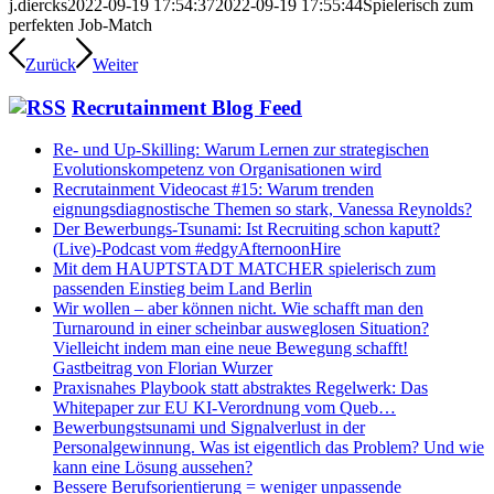
j.diercks
2022-09-19 17:54:37
2022-09-19 17:55:44
Spielerisch zum
perfekten Job-Match
Zurück
Weiter
Recrutainment Blog Feed
Re- und Up-Skilling: Warum Lernen zur strategischen
Evolutionskompetenz von Organisationen wird
Recrutainment Videocast #15: Warum trenden
eignungsdiagnostische Themen so stark, Vanessa Reynolds?
Der Bewerbungs-Tsunami: Ist Recruiting schon kaputt?
(Live)-Podcast vom #edgyAfternoonHire
Mit dem HAUPTSTADT MATCHER spielerisch zum
passenden Einstieg beim Land Berlin
Wir wollen – aber können nicht. Wie schafft man den
Turnaround in einer scheinbar ausweglosen Situation?
Vielleicht indem man eine neue Bewegung schafft!
Gastbeitrag von Florian Wurzer
Praxisnahes Playbook statt abstraktes Regelwerk: Das
Whitepaper zur EU KI-Verordnung vom Queb…
Bewerbungstsunami und Signalverlust in der
Personalgewinnung. Was ist eigentlich das Problem? Und wie
kann eine Lösung aussehen?
Bessere Berufsorientierung = weniger unpassende