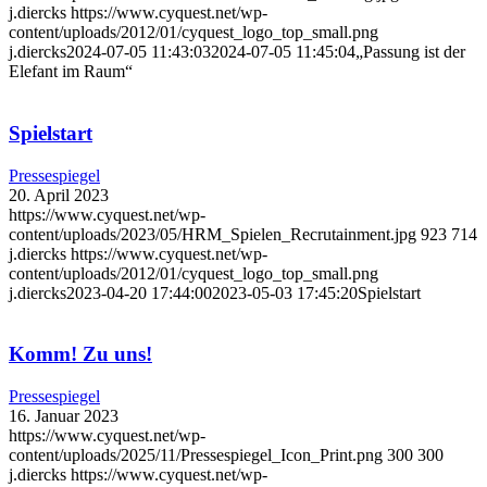
j.diercks
https://www.cyquest.net/wp-
content/uploads/2012/01/cyquest_logo_top_small.png
j.diercks
2024-07-05 11:43:03
2024-07-05 11:45:04
„Passung ist der
Elefant im Raum“
Spielstart
Pressespiegel
20. April 2023
https://www.cyquest.net/wp-
content/uploads/2023/05/HRM_Spielen_Recrutainment.jpg
923
714
j.diercks
https://www.cyquest.net/wp-
content/uploads/2012/01/cyquest_logo_top_small.png
j.diercks
2023-04-20 17:44:00
2023-05-03 17:45:20
Spielstart
Komm! Zu uns!
Pressespiegel
16. Januar 2023
https://www.cyquest.net/wp-
content/uploads/2025/11/Pressespiegel_Icon_Print.png
300
300
j.diercks
https://www.cyquest.net/wp-