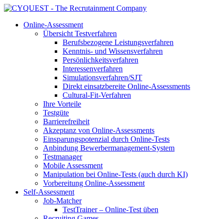
Online-Assessment
Übersicht Testverfahren
Berufsbezogene Leistungsverfahren
Kenntnis- und Wissensverfahren
Persönlichkeitsverfahren
Interessenverfahren
Simulationsverfahren/SJT
Direkt einsatzbereite Online-Assessments
Cultural-Fit-Verfahren
Ihre Vorteile
Testgüte
Barrierefreiheit
Akzeptanz von Online-Assessments
Einsparungspotenzial durch Online-Tests
Anbindung Bewerbermanagement-System
Testmanager
Mobile Assessment
Manipulation bei Online-Tests (auch durch KI)
Vorbereitung Online-Assessment
Self-Assessment
Job-Matcher
TestTrainer – Online-Test üben
Recruiting Games