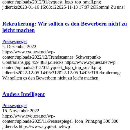
content/uploads/2012/01/cyquest_logo_top_small.png
j.diercks
2023-01-16 16:03:12
2025-11-13 17:07:26
Komm! Zu uns!
Rekrutierung: Wir sollten es den Bewerbern nicht zu
leicht machen
Pressespiegel
5. Dezember 2022
https://www.cyquest.net/wp-
content/uploads/2022/12/Trendscanner_Schwerpunkt-
Contrarians.jpg
459
483
j.diercks
https://www.cyquest.net/wp-
content/uploads/2012/01/cyquest_logo_top_small.png
j.diercks
2022-12-05 14:05:31
2022-12-05 14:05:31
Rekrutierung:
Wir sollten es den Bewerbern nicht zu leicht machen
Anders Intelligent
Pressespiegel
15. November 2022
https://www.cyquest.net/wp-
content/uploads/2025/11/Pressespiegel_Icon_Print.png
300
300
j.diercks
https://www.cyquest.net/wp-