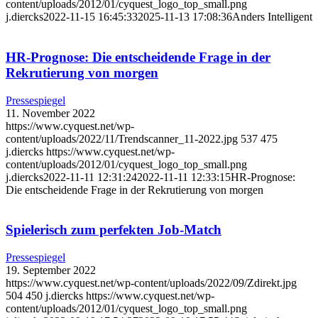
content/uploads/2012/01/cyquest_logo_top_small.png
j.diercks
2022-11-15 16:45:33
2025-11-13 17:08:36
Anders Intelligent
HR-Prognose: Die entscheidende Frage in der
Rekrutierung von morgen
Pressespiegel
11. November 2022
https://www.cyquest.net/wp-
content/uploads/2022/11/Trendscanner_11-2022.jpg
537
475
j.diercks
https://www.cyquest.net/wp-
content/uploads/2012/01/cyquest_logo_top_small.png
j.diercks
2022-11-11 12:31:24
2022-11-11 12:33:15
HR-Prognose:
Die entscheidende Frage in der Rekrutierung von morgen
Spielerisch zum perfekten Job-Match
Pressespiegel
19. September 2022
https://www.cyquest.net/wp-content/uploads/2022/09/Zdirekt.jpg
504
450
j.diercks
https://www.cyquest.net/wp-
content/uploads/2012/01/cyquest_logo_top_small.png