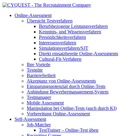
Online-Assessment
Übersicht Testverfahren
Berufsbezogene Leistungsverfahren
Kenntnis- und Wissensverfahren
Persönlichkeitsverfahren
Interessenverfahren
Simulationsverfahren/SJT
Direkt einsatzbereite Online-Assessments
Cultural-Fit-Verfahren
Ihre Vorteile
Testgüte
Barrierefreiheit
Akzeptanz von Online-Assessments
Einsparungspotenzial durch Online-Tests
Anbindung Bewerbermanagement-System
Testmanager
Mobile Assessment
Manipulation bei Online-Tests (auch durch KI)
Vorbereitung Online-Assessment
Self-Assessment
Job-Matcher
TestTrainer – Online-Test üben
Recruiting Games