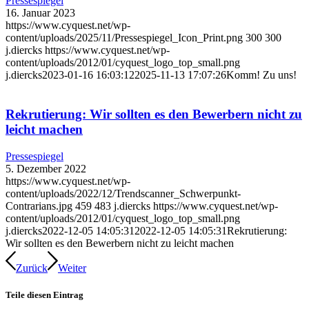
Pressespiegel
16. Januar 2023
https://www.cyquest.net/wp-
content/uploads/2025/11/Pressespiegel_Icon_Print.png
300
300
j.diercks
https://www.cyquest.net/wp-
content/uploads/2012/01/cyquest_logo_top_small.png
j.diercks
2023-01-16 16:03:12
2025-11-13 17:07:26
Komm! Zu uns!
Rekrutierung: Wir sollten es den Bewerbern nicht zu
leicht machen
Pressespiegel
5. Dezember 2022
https://www.cyquest.net/wp-
content/uploads/2022/12/Trendscanner_Schwerpunkt-
Contrarians.jpg
459
483
j.diercks
https://www.cyquest.net/wp-
content/uploads/2012/01/cyquest_logo_top_small.png
j.diercks
2022-12-05 14:05:31
2022-12-05 14:05:31
Rekrutierung:
Wir sollten es den Bewerbern nicht zu leicht machen
Zurück
Weiter
Teile diesen Eintrag