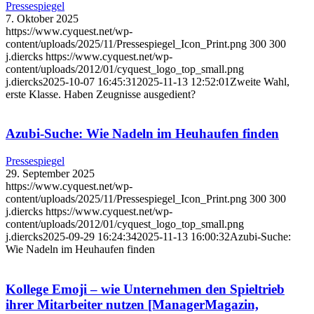
Pressespiegel
7. Oktober 2025
https://www.cyquest.net/wp-
content/uploads/2025/11/Pressespiegel_Icon_Print.png
300
300
j.diercks
https://www.cyquest.net/wp-
content/uploads/2012/01/cyquest_logo_top_small.png
j.diercks
2025-10-07 16:45:31
2025-11-13 12:52:01
Zweite Wahl,
erste Klasse. Haben Zeugnisse ausgedient?
Azubi-Suche: Wie Nadeln im Heuhaufen finden
Pressespiegel
29. September 2025
https://www.cyquest.net/wp-
content/uploads/2025/11/Pressespiegel_Icon_Print.png
300
300
j.diercks
https://www.cyquest.net/wp-
content/uploads/2012/01/cyquest_logo_top_small.png
j.diercks
2025-09-29 16:24:34
2025-11-13 16:00:32
Azubi-Suche:
Wie Nadeln im Heuhaufen finden
Kollege Emoji – wie Unternehmen den Spieltrieb
ihrer Mitarbeiter nutzen [ManagerMagazin,