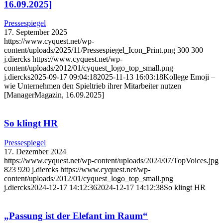
16.09.2025]
Pressespiegel
17. September 2025
https://www.cyquest.net/wp-
content/uploads/2025/11/Pressespiegel_Icon_Print.png
300
300
j.diercks
https://www.cyquest.net/wp-
content/uploads/2012/01/cyquest_logo_top_small.png
j.diercks
2025-09-17 09:04:18
2025-11-13 16:03:18
Kollege Emoji –
wie Unternehmen den Spieltrieb ihrer Mitarbeiter nutzen
[ManagerMagazin, 16.09.2025]
So klingt HR
Pressespiegel
17. Dezember 2024
https://www.cyquest.net/wp-content/uploads/2024/07/TopVoices.jpg
823
920
j.diercks
https://www.cyquest.net/wp-
content/uploads/2012/01/cyquest_logo_top_small.png
j.diercks
2024-12-17 14:12:36
2024-12-17 14:12:38
So klingt HR
„Passung ist der Elefant im Raum“