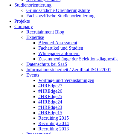
Studienorientierung
Grundsätzliche Orientierungshilfe
Fachspezifische Studienorientierung
Projekte
Company
Recrutainment Blog
Expertise
Blended Assessment
Fachartikel und Studien
Whitepaper anfordern
Zusammenhänge der Selektionsdiagnostik
Datenschutz bei SaaS
Informationssicherheit / Zertifikat ISO 27001
Events
Vorträge und Veranstaltungen
#HREdge27
#HREdge26
#HREdge25
#HREdge24
#HREdge23
#HREdge15
Recruiting 2015
Recruiting 2014
Recruiting 2013