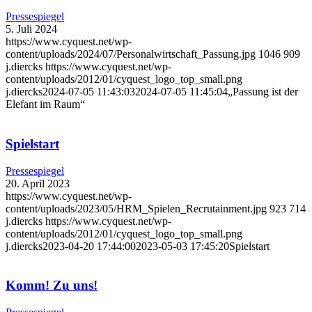
Pressespiegel
5. Juli 2024
https://www.cyquest.net/wp-
content/uploads/2024/07/Personalwirtschaft_Passung.jpg
1046
909
j.diercks
https://www.cyquest.net/wp-
content/uploads/2012/01/cyquest_logo_top_small.png
j.diercks
2024-07-05 11:43:03
2024-07-05 11:45:04
„Passung ist der
Elefant im Raum“
Spielstart
Pressespiegel
20. April 2023
https://www.cyquest.net/wp-
content/uploads/2023/05/HRM_Spielen_Recrutainment.jpg
923
714
j.diercks
https://www.cyquest.net/wp-
content/uploads/2012/01/cyquest_logo_top_small.png
j.diercks
2023-04-20 17:44:00
2023-05-03 17:45:20
Spielstart
Komm! Zu uns!