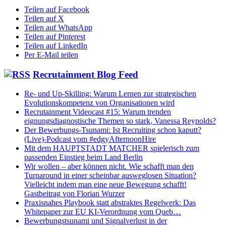
Teilen auf Facebook
Teilen auf X
Teilen auf WhatsApp
Teilen auf Pinterest
Teilen auf LinkedIn
Per E-Mail teilen
Recrutainment Blog Feed
Re- und Up-Skilling: Warum Lernen zur strategischen
Evolutionskompetenz von Organisationen wird
Recrutainment Videocast #15: Warum trenden
eignungsdiagnostische Themen so stark, Vanessa Reynolds?
Der Bewerbungs-Tsunami: Ist Recruiting schon kaputt?
(Live)-Podcast vom #edgyAfternoonHire
Mit dem HAUPTSTADT MATCHER spielerisch zum
passenden Einstieg beim Land Berlin
Wir wollen – aber können nicht. Wie schafft man den
Turnaround in einer scheinbar ausweglosen Situation?
Vielleicht indem man eine neue Bewegung schafft!
Gastbeitrag von Florian Wurzer
Praxisnahes Playbook statt abstraktes Regelwerk: Das
Whitepaper zur EU KI-Verordnung vom Queb…
Bewerbungstsunami und Signalverlust in der