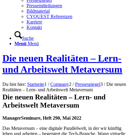
Pressespiegel
Pressemitteilungen
Bildmaterial
CYQUEST Referenzen
Karriere
Kontakt
Suche
Menü
Menü
Die neuen Realitäten – Lern-
und Arbeitswelt Metaversum
Du bist hier:
Startseite
1
/
Company
2
/
Pressespiegel
3
/
Die neuen
Realitäten – Lern- und Arbeitswelt Metaversum
Die neuen Realitäten – Lern- und
Arbeitswelt Metaversum
ManagerSeminare, Heft 290, Mai 2022
Das Metaversum – eine digitale Parallelwelt, in der wir künftig
leben und arbeiten – begeistert die Tech-Branche. Wann virtuelle