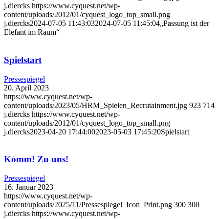
j.diercks
https://www.cyquest.net/wp-
content/uploads/2012/01/cyquest_logo_top_small.png
j.diercks
2024-07-05 11:43:03
2024-07-05 11:45:04
„Passung ist der
Elefant im Raum“
Spielstart
Pressespiegel
20. April 2023
https://www.cyquest.net/wp-
content/uploads/2023/05/HRM_Spielen_Recrutainment.jpg
923
714
j.diercks
https://www.cyquest.net/wp-
content/uploads/2012/01/cyquest_logo_top_small.png
j.diercks
2023-04-20 17:44:00
2023-05-03 17:45:20
Spielstart
Komm! Zu uns!
Pressespiegel
16. Januar 2023
https://www.cyquest.net/wp-
content/uploads/2025/11/Pressespiegel_Icon_Print.png
300
300
j.diercks
https://www.cyquest.net/wp-