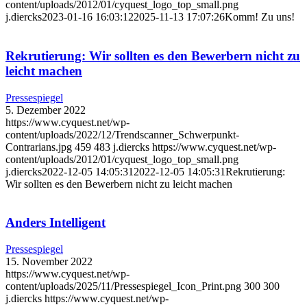
content/uploads/2012/01/cyquest_logo_top_small.png
j.diercks
2023-01-16 16:03:12
2025-11-13 17:07:26
Komm! Zu uns!
Rekrutierung: Wir sollten es den Bewerbern nicht zu
leicht machen
Pressespiegel
5. Dezember 2022
https://www.cyquest.net/wp-
content/uploads/2022/12/Trendscanner_Schwerpunkt-
Contrarians.jpg
459
483
j.diercks
https://www.cyquest.net/wp-
content/uploads/2012/01/cyquest_logo_top_small.png
j.diercks
2022-12-05 14:05:31
2022-12-05 14:05:31
Rekrutierung:
Wir sollten es den Bewerbern nicht zu leicht machen
Anders Intelligent
Pressespiegel
15. November 2022
https://www.cyquest.net/wp-
content/uploads/2025/11/Pressespiegel_Icon_Print.png
300
300
j.diercks
https://www.cyquest.net/wp-