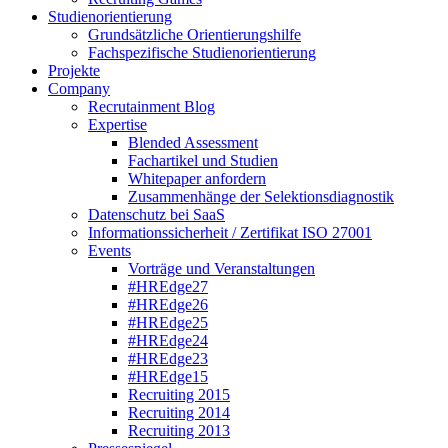
Studienorientierung
Grundsätzliche Orientierungshilfe
Fachspezifische Studienorientierung
Projekte
Company
Recrutainment Blog
Expertise
Blended Assessment
Fachartikel und Studien
Whitepaper anfordern
Zusammenhänge der Selektionsdiagnostik
Datenschutz bei SaaS
Informationssicherheit / Zertifikat ISO 27001
Events
Vorträge und Veranstaltungen
#HREdge27
#HREdge26
#HREdge25
#HREdge24
#HREdge23
#HREdge15
Recruiting 2015
Recruiting 2014
Recruiting 2013