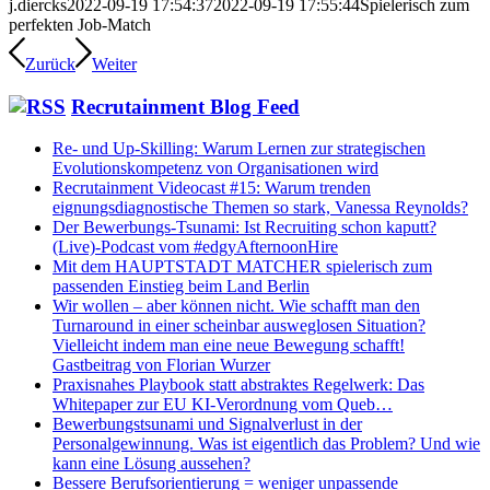
j.diercks
2022-09-19 17:54:37
2022-09-19 17:55:44
Spielerisch zum
perfekten Job-Match
Zurück
Weiter
Recrutainment Blog Feed
Re- und Up-Skilling: Warum Lernen zur strategischen
Evolutionskompetenz von Organisationen wird
Recrutainment Videocast #15: Warum trenden
eignungsdiagnostische Themen so stark, Vanessa Reynolds?
Der Bewerbungs-Tsunami: Ist Recruiting schon kaputt?
(Live)-Podcast vom #edgyAfternoonHire
Mit dem HAUPTSTADT MATCHER spielerisch zum
passenden Einstieg beim Land Berlin
Wir wollen – aber können nicht. Wie schafft man den
Turnaround in einer scheinbar ausweglosen Situation?
Vielleicht indem man eine neue Bewegung schafft!
Gastbeitrag von Florian Wurzer
Praxisnahes Playbook statt abstraktes Regelwerk: Das
Whitepaper zur EU KI-Verordnung vom Queb…
Bewerbungstsunami und Signalverlust in der
Personalgewinnung. Was ist eigentlich das Problem? Und wie
kann eine Lösung aussehen?
Bessere Berufsorientierung = weniger unpassende