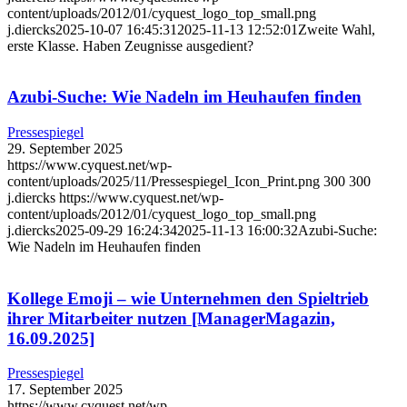
content/uploads/2012/01/cyquest_logo_top_small.png
j.diercks
2025-10-07 16:45:31
2025-11-13 12:52:01
Zweite Wahl,
erste Klasse. Haben Zeugnisse ausgedient?
Azubi-Suche: Wie Nadeln im Heuhaufen finden
Pressespiegel
29. September 2025
https://www.cyquest.net/wp-
content/uploads/2025/11/Pressespiegel_Icon_Print.png
300
300
j.diercks
https://www.cyquest.net/wp-
content/uploads/2012/01/cyquest_logo_top_small.png
j.diercks
2025-09-29 16:24:34
2025-11-13 16:00:32
Azubi-Suche:
Wie Nadeln im Heuhaufen finden
Kollege Emoji – wie Unternehmen den Spieltrieb
ihrer Mitarbeiter nutzen [ManagerMagazin,
16.09.2025]
Pressespiegel
17. September 2025
https://www.cyquest.net/wp-