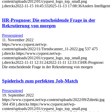
content/uploads/2012/01/cyquest_logo_top_small.png
j.diercks
2022-11-15 16:45:33
2025-11-13 17:08:36
Anders Intelligent
HR-Prognose: Die entscheidende Frage in der
Rekrutierung von morgen
Pressespiegel
11. November 2022
https://www.cyquest.net/wp-
content/uploads/2022/11/Trendscanner_11-2022.jpg
537
475
j.diercks
https://www.cyquest.net/wp-
content/uploads/2012/01/cyquest_logo_top_small.png
j.diercks
2022-11-11 12:31:24
2022-11-11 12:33:15
HR-Prognose:
Die entscheidende Frage in der Rekrutierung von morgen
Spielerisch zum perfekten Job-Match
Pressespiegel
19. September 2022
https://www.cyquest.net/wp-content/uploads/2022/09/Zdirekt.jpg
504
450
j.diercks
https://www.cyquest.net/wp-
content/uploads/2012/01/cyquest_logo_top_small.png