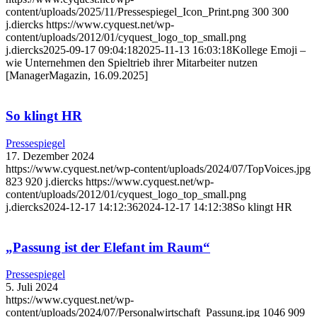
content/uploads/2025/11/Pressespiegel_Icon_Print.png
300
300
j.diercks
https://www.cyquest.net/wp-
content/uploads/2012/01/cyquest_logo_top_small.png
j.diercks
2025-09-17 09:04:18
2025-11-13 16:03:18
Kollege Emoji –
wie Unternehmen den Spieltrieb ihrer Mitarbeiter nutzen
[ManagerMagazin, 16.09.2025]
So klingt HR
Pressespiegel
17. Dezember 2024
https://www.cyquest.net/wp-content/uploads/2024/07/TopVoices.jpg
823
920
j.diercks
https://www.cyquest.net/wp-
content/uploads/2012/01/cyquest_logo_top_small.png
j.diercks
2024-12-17 14:12:36
2024-12-17 14:12:38
So klingt HR
„Passung ist der Elefant im Raum“
Pressespiegel
5. Juli 2024
https://www.cyquest.net/wp-
content/uploads/2024/07/Personalwirtschaft_Passung.jpg
1046
909