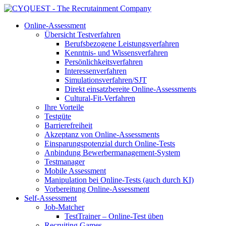
Online-Assessment
Übersicht Testverfahren
Berufsbezogene Leistungsverfahren
Kenntnis- und Wissensverfahren
Persönlichkeitsverfahren
Interessenverfahren
Simulationsverfahren/SJT
Direkt einsatzbereite Online-Assessments
Cultural-Fit-Verfahren
Ihre Vorteile
Testgüte
Barrierefreiheit
Akzeptanz von Online-Assessments
Einsparungspotenzial durch Online-Tests
Anbindung Bewerbermanagement-System
Testmanager
Mobile Assessment
Manipulation bei Online-Tests (auch durch KI)
Vorbereitung Online-Assessment
Self-Assessment
Job-Matcher
TestTrainer – Online-Test üben
Recruiting Games