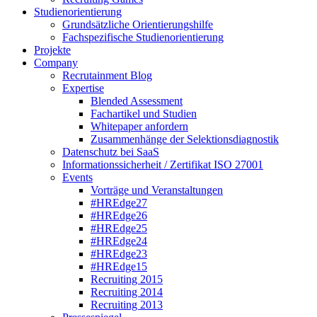
Studienorientierung
Grundsätzliche Orientierungshilfe
Fachspezifische Studienorientierung
Projekte
Company
Recrutainment Blog
Expertise
Blended Assessment
Fachartikel und Studien
Whitepaper anfordern
Zusammenhänge der Selektionsdiagnostik
Datenschutz bei SaaS
Informationssicherheit / Zertifikat ISO 27001
Events
Vorträge und Veranstaltungen
#HREdge27
#HREdge26
#HREdge25
#HREdge24
#HREdge23
#HREdge15
Recruiting 2015
Recruiting 2014
Recruiting 2013