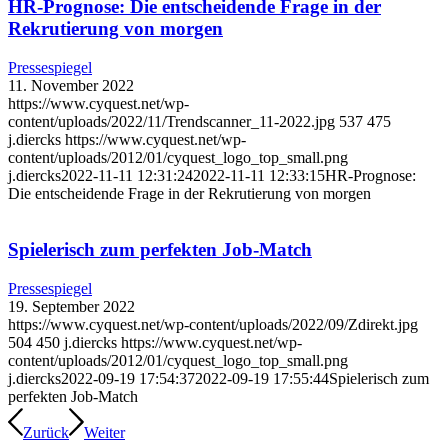
HR-Prognose: Die entscheidende Frage in der
Rekrutierung von morgen
Pressespiegel
11. November 2022
https://www.cyquest.net/wp-
content/uploads/2022/11/Trendscanner_11-2022.jpg
537
475
j.diercks
https://www.cyquest.net/wp-
content/uploads/2012/01/cyquest_logo_top_small.png
j.diercks
2022-11-11 12:31:24
2022-11-11 12:33:15
HR-Prognose:
Die entscheidende Frage in der Rekrutierung von morgen
Spielerisch zum perfekten Job-Match
Pressespiegel
19. September 2022
https://www.cyquest.net/wp-content/uploads/2022/09/Zdirekt.jpg
504
450
j.diercks
https://www.cyquest.net/wp-
content/uploads/2012/01/cyquest_logo_top_small.png
j.diercks
2022-09-19 17:54:37
2022-09-19 17:55:44
Spielerisch zum
perfekten Job-Match
Zurück
Weiter