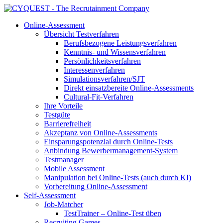
Online-Assessment
Übersicht Testverfahren
Berufsbezogene Leistungsverfahren
Kenntnis- und Wissensverfahren
Persönlichkeitsverfahren
Interessenverfahren
Simulationsverfahren/SJT
Direkt einsatzbereite Online-Assessments
Cultural-Fit-Verfahren
Ihre Vorteile
Testgüte
Barrierefreiheit
Akzeptanz von Online-Assessments
Einsparungspotenzial durch Online-Tests
Anbindung Bewerbermanagement-System
Testmanager
Mobile Assessment
Manipulation bei Online-Tests (auch durch KI)
Vorbereitung Online-Assessment
Self-Assessment
Job-Matcher
TestTrainer – Online-Test üben
Recruiting Games