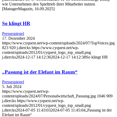
wie Unternehmen den Spieltrieb ihrer Mitarbeiter nutzen
[ManagerMagazin, 16.09.2025]
So klingt HR
Pressespiegel
17. Dezember 2024
https://www.cyquest.net/wp-content/uploads/2024/07/TopVoices.jpg
823
920
j.diercks
https://www.cyquest.net/wp-
content/uploads/2012/01/cyquest_logo_top_small.png
j.diercks
2024-12-17 14:12:36
2024-12-17 14:12:38
So klingt HR
„Passung ist der Elefant im Raum“
Pressespiegel
5. Juli 2024
https://www.cyquest.net/wp-
content/uploads/2024/07/Personalwirtschaft_Passung.jpg
1046
909
j.diercks
https://www.cyquest.net/wp-
content/uploads/2012/01/cyquest_logo_top_small.png
j.diercks
2024-07-05 11:43:03
2024-07-05 11:45:04
„Passung ist der
Elefant im Raum“