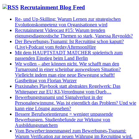
Recrutainment Blog Feed
Re- und Up-Skilling: Warum Lernen zur strategischen
Evolutionskompetenz von Organisationen wird
Recrutainment Videocast #15: Warum trenden
eignungsdiagnostische Themen so stark, Vanessa Reynolds?
Der Bewerbungs-Tsunami: Ist Recruiting schon kaputt?
(Live)-Podcast vom #edgyAfternoonHire
Mit dem HAUPTSTADT MATCHER spielerisch zum
passenden Einstieg beim Land Berlin
Wir wollen – aber können nicht. Wie schafft man den
Turnaround in einer scheinbar ausweglosen Situation?
Vielleicht indem man eine neue Bewegung schafft!
Gastbeitrag von Florian Wurzer
Praxisnahes Playbook statt abstraktes Regelwerk: Das
Whitepaper zur EU KI-Verordnung vom Queb…
Bewerbungstsunami und Signalverlust in der
Personalgewinnung. Was ist eigentlich das Problem? Und wie
kann eine Lösung aussehen?
Bessere Berufsorientierung = weniger unpassende
Bewerbungen. Studienbefunde zur Wirkung von
Ausbildungsmatchern
Vom Bewerber:innenmangel zum Bewerbungs-Tsunami:
Warum Verification zur neuen Währung im Recruiting wird.