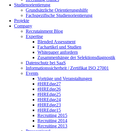
Studienorientierung
Grundsätzliche Orientierungshilfe
Fachspezifische Studienorientierung
Projekte
Company
Recrutainment Blog
Expertise
Blended Assessment
Fachartikel und Studien
Whitepaper anfordern
Zusammenhänge der Selektionsdiagnostik
Datenschutz bei SaaS
Informationssicherheit / Zertifikat ISO 27001
Events
Vorträge und Veranstaltungen
#HREdge27
#HREdge26
#HREdge25
#HREdge24
#HREdge23
#HREdge15
Recruiting 2015
Recruiting 2014
Recruiting 2013