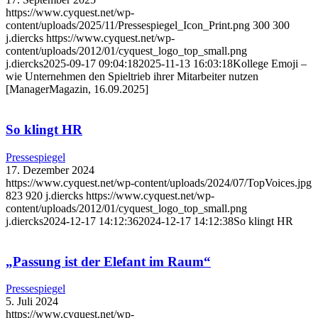
https://www.cyquest.net/wp-
content/uploads/2025/11/Pressespiegel_Icon_Print.png
300
300
j.diercks
https://www.cyquest.net/wp-
content/uploads/2012/01/cyquest_logo_top_small.png
j.diercks
2025-09-17 09:04:18
2025-11-13 16:03:18
Kollege Emoji –
wie Unternehmen den Spieltrieb ihrer Mitarbeiter nutzen
[ManagerMagazin, 16.09.2025]
So klingt HR
Pressespiegel
17. Dezember 2024
https://www.cyquest.net/wp-content/uploads/2024/07/TopVoices.jpg
823
920
j.diercks
https://www.cyquest.net/wp-
content/uploads/2012/01/cyquest_logo_top_small.png
j.diercks
2024-12-17 14:12:36
2024-12-17 14:12:38
So klingt HR
„Passung ist der Elefant im Raum“
Pressespiegel
5. Juli 2024
https://www.cyquest.net/wp-