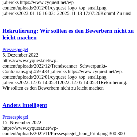
j.diercks
https://www.cyquest.net/wp-
content/uploads/2012/01/cyquest_logo_top_small.png
j.diercks
2023-01-16 16:03:12
2025-11-13 17:07:26
Komm! Zu uns!
Rekrutierung: Wir sollten es den Bewerbern nicht zu
leicht machen
Pressespiegel
5. Dezember 2022
https://www.cyquest.net/wp-
content/uploads/2022/12/Trendscanner_Schwerpunkt-
Contrarians.jpg
459
483
j.diercks
https://www.cyquest.net/wp-
content/uploads/2012/01/cyquest_logo_top_small.png
j.diercks
2022-12-05 14:05:31
2022-12-05 14:05:31
Rekrutierung:
Wir sollten es den Bewerbern nicht zu leicht machen
Anders Intelligent
Pressespiegel
15. November 2022
https://www.cyquest.net/wp-
content/uploads/2025/11/Pressespiegel_Icon_Print.png
300
300