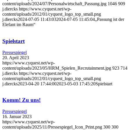
content/uploads/2024/07/Personalwirtschaft_Passung.jpg
1046
909
j.diercks
https://www.cyquest.net/wp-
content/uploads/2012/01/cyquest_logo_top_small.png
j.diercks
2024-07-05 11:43:03
2024-07-05 11:45:04
„Passung ist der
Elefant im Raum“
Spielstart
Pressespiegel
20. April 2023
https://www.cyquest.net/wp-
content/uploads/2023/05/HRM_Spielen_Recrutainment.jpg
923
714
j.diercks
https://www.cyquest.net/wp-
content/uploads/2012/01/cyquest_logo_top_small.png
j.diercks
2023-04-20 17:44:00
2023-05-03 17:45:20
Spielstart
Komm! Zu uns!
Pressespiegel
16. Januar 2023
https://www.cyquest.net/wp-
content/uploads/2025/11/Pressespiegel_Icon_Print.png
300
300