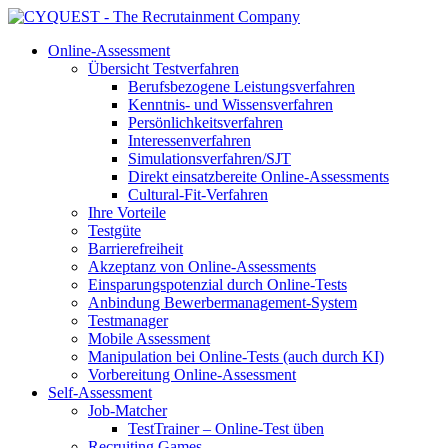
Online-Assessment
Übersicht Testverfahren
Berufsbezogene Leistungsverfahren
Kenntnis- und Wissensverfahren
Persönlichkeitsverfahren
Interessenverfahren
Simulationsverfahren/SJT
Direkt einsatzbereite Online-Assessments
Cultural-Fit-Verfahren
Ihre Vorteile
Testgüte
Barrierefreiheit
Akzeptanz von Online-Assessments
Einsparungspotenzial durch Online-Tests
Anbindung Bewerbermanagement-System
Testmanager
Mobile Assessment
Manipulation bei Online-Tests (auch durch KI)
Vorbereitung Online-Assessment
Self-Assessment
Job-Matcher
TestTrainer – Online-Test üben
Recruiting Games