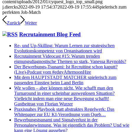
content/uploads/2012/01/cyquest_logo_top_small.png
j.diercks
2022-09-19 17:54:37
2022-09-19 17:55:44
Spielerisch zum
perfekten Job-Match
Zurück
Weiter
Recrutainment Blog Feed
Re- und Up-Skilling: Warum Lernen zur strategischen
Evolutionskompetenz von Organisationen wird
Recrutainment Videocast #15: Warum trenden
eignungsdiagnostische Themen so stark, Vanessa Reynolds?
Der Bewerbungs-Tsunami: Ist Recruiting schon kaputt?
(Live)-Podcast vom #edgyAfternoonHire
Mit dem HAUPTSTADT MATCHER spielerisch zum
passenden Einstieg beim Land Berlin
Wir wollen – aber können nicht. Wie schafft man den
Turnaround in einer scheinbar ausweglosen Situation?
Vielleicht indem man eine neue Bewegung schafft!
Gastbeitrag von Florian Wurzer
Praxisnahes Playbook statt abstraktes Regelwerk: Das
Whitepaper zur EU KI-Verordnung vom Queb…
Bewerbungstsunami und Signalverlust in der
Personalgewinnung. Was ist eigentlich das Problem? Und wie
kann eine Lösung aussehen?