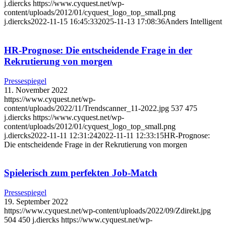
j.diercks
https://www.cyquest.net/wp-
content/uploads/2012/01/cyquest_logo_top_small.png
j.diercks
2022-11-15 16:45:33
2025-11-13 17:08:36
Anders Intelligent
HR-Prognose: Die entscheidende Frage in der
Rekrutierung von morgen
Pressespiegel
11. November 2022
https://www.cyquest.net/wp-
content/uploads/2022/11/Trendscanner_11-2022.jpg
537
475
j.diercks
https://www.cyquest.net/wp-
content/uploads/2012/01/cyquest_logo_top_small.png
j.diercks
2022-11-11 12:31:24
2022-11-11 12:33:15
HR-Prognose:
Die entscheidende Frage in der Rekrutierung von morgen
Spielerisch zum perfekten Job-Match
Pressespiegel
19. September 2022
https://www.cyquest.net/wp-content/uploads/2022/09/Zdirekt.jpg
504
450
j.diercks
https://www.cyquest.net/wp-