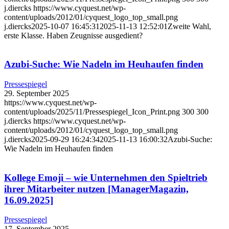
j.diercks
https://www.cyquest.net/wp-
content/uploads/2012/01/cyquest_logo_top_small.png
j.diercks
2025-10-07 16:45:31
2025-11-13 12:52:01
Zweite Wahl,
erste Klasse. Haben Zeugnisse ausgedient?
Azubi-Suche: Wie Nadeln im Heuhaufen finden
Pressespiegel
29. September 2025
https://www.cyquest.net/wp-
content/uploads/2025/11/Pressespiegel_Icon_Print.png
300
300
j.diercks
https://www.cyquest.net/wp-
content/uploads/2012/01/cyquest_logo_top_small.png
j.diercks
2025-09-29 16:24:34
2025-11-13 16:00:32
Azubi-Suche:
Wie Nadeln im Heuhaufen finden
Kollege Emoji – wie Unternehmen den Spieltrieb
ihrer Mitarbeiter nutzen [ManagerMagazin,
16.09.2025]
Pressespiegel
17. September 2025