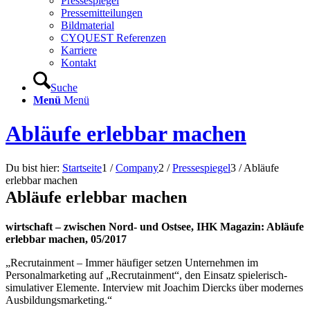
Pressespiegel
Pressemitteilungen
Bildmaterial
CYQUEST Referenzen
Karriere
Kontakt
Suche
Menü
Menü
Abläufe erlebbar machen
Du bist hier:
Startseite
1
/
Company
2
/
Pressespiegel
3
/
Abläufe
erlebbar machen
Abläufe erlebbar machen
wirtschaft – zwischen Nord- und Ostsee, IHK Magazin: Abläufe
erlebbar machen, 05/2017
„Recrutainment – Immer häufiger setzen Unternehmen im
Personalmarketing auf „Recrutainment“, den Einsatz spielerisch-
simulativer Elemente. Interview mit Joachim Diercks über modernes
Ausbildungsmarketing.“