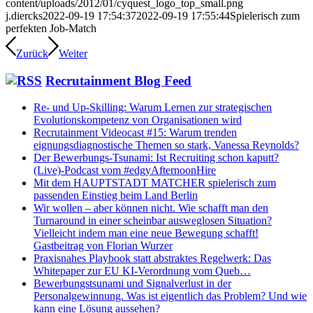
content/uploads/2012/01/cyquest_logo_top_small.png
j.diercks
2022-09-19 17:54:37
2022-09-19 17:55:44
Spielerisch zum
perfekten Job-Match
Zurück
Weiter
Recrutainment Blog Feed
Re- und Up-Skilling: Warum Lernen zur strategischen
Evolutionskompetenz von Organisationen wird
Recrutainment Videocast #15: Warum trenden
eignungsdiagnostische Themen so stark, Vanessa Reynolds?
Der Bewerbungs-Tsunami: Ist Recruiting schon kaputt?
(Live)-Podcast vom #edgyAfternoonHire
Mit dem HAUPTSTADT MATCHER spielerisch zum
passenden Einstieg beim Land Berlin
Wir wollen – aber können nicht. Wie schafft man den
Turnaround in einer scheinbar ausweglosen Situation?
Vielleicht indem man eine neue Bewegung schafft!
Gastbeitrag von Florian Wurzer
Praxisnahes Playbook statt abstraktes Regelwerk: Das
Whitepaper zur EU KI-Verordnung vom Queb…
Bewerbungstsunami und Signalverlust in der
Personalgewinnung. Was ist eigentlich das Problem? Und wie
kann eine Lösung aussehen?