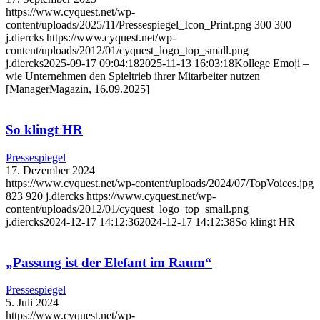
https://www.cyquest.net/wp-
content/uploads/2025/11/Pressespiegel_Icon_Print.png
300
300
j.diercks
https://www.cyquest.net/wp-
content/uploads/2012/01/cyquest_logo_top_small.png
j.diercks
2025-09-17 09:04:18
2025-11-13 16:03:18
Kollege Emoji –
wie Unternehmen den Spieltrieb ihrer Mitarbeiter nutzen
[ManagerMagazin, 16.09.2025]
So klingt HR
Pressespiegel
17. Dezember 2024
https://www.cyquest.net/wp-content/uploads/2024/07/TopVoices.jpg
823
920
j.diercks
https://www.cyquest.net/wp-
content/uploads/2012/01/cyquest_logo_top_small.png
j.diercks
2024-12-17 14:12:36
2024-12-17 14:12:38
So klingt HR
„Passung ist der Elefant im Raum“
Pressespiegel
5. Juli 2024
https://www.cyquest.net/wp-