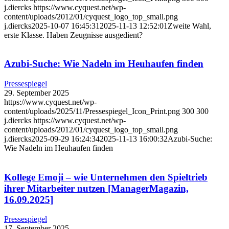
j.diercks
https://www.cyquest.net/wp-
content/uploads/2012/01/cyquest_logo_top_small.png
j.diercks
2025-10-07 16:45:31
2025-11-13 12:52:01
Zweite Wahl,
erste Klasse. Haben Zeugnisse ausgedient?
Azubi-Suche: Wie Nadeln im Heuhaufen finden
Pressespiegel
29. September 2025
https://www.cyquest.net/wp-
content/uploads/2025/11/Pressespiegel_Icon_Print.png
300
300
j.diercks
https://www.cyquest.net/wp-
content/uploads/2012/01/cyquest_logo_top_small.png
j.diercks
2025-09-29 16:24:34
2025-11-13 16:00:32
Azubi-Suche:
Wie Nadeln im Heuhaufen finden
Kollege Emoji – wie Unternehmen den Spieltrieb
ihrer Mitarbeiter nutzen [ManagerMagazin,
16.09.2025]
Pressespiegel
17. September 2025