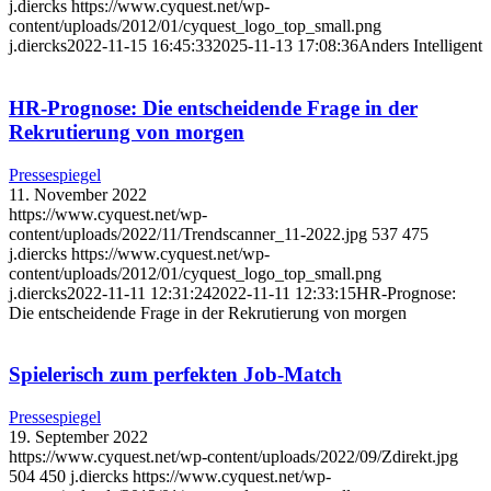
j.diercks
https://www.cyquest.net/wp-
content/uploads/2012/01/cyquest_logo_top_small.png
j.diercks
2022-11-15 16:45:33
2025-11-13 17:08:36
Anders Intelligent
HR-Prognose: Die entscheidende Frage in der
Rekrutierung von morgen
Pressespiegel
11. November 2022
https://www.cyquest.net/wp-
content/uploads/2022/11/Trendscanner_11-2022.jpg
537
475
j.diercks
https://www.cyquest.net/wp-
content/uploads/2012/01/cyquest_logo_top_small.png
j.diercks
2022-11-11 12:31:24
2022-11-11 12:33:15
HR-Prognose:
Die entscheidende Frage in der Rekrutierung von morgen
Spielerisch zum perfekten Job-Match
Pressespiegel
19. September 2022
https://www.cyquest.net/wp-content/uploads/2022/09/Zdirekt.jpg
504
450
j.diercks
https://www.cyquest.net/wp-