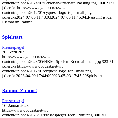
content/uploads/2024/07/Personalwirtschaft_Passung.jpg
1046
909
j.diercks
https://www.cyquest.net/wp-
content/uploads/2012/01/cyquest_logo_top_small.png
j.diercks
2024-07-05 11:43:03
2024-07-05 11:45:04
„Passung ist der
Elefant im Raum“
Spielstart
Pressespiegel
20. April 2023
https://www.cyquest.net/wp-
content/uploads/2023/05/HRM_Spielen_Recrutainment.jpg
923
714
j.diercks
https://www.cyquest.net/wp-
content/uploads/2012/01/cyquest_logo_top_small.png
j.diercks
2023-04-20 17:44:00
2023-05-03 17:45:20
Spielstart
Komm! Zu uns!
Pressespiegel
16. Januar 2023
https://www.cyquest.net/wp-
content/uploads/2025/11/Pressespiegel_Icon_Print.png
300
300