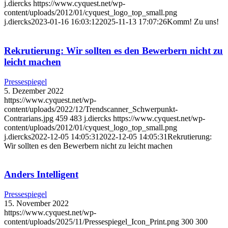
j.diercks
https://www.cyquest.net/wp-
content/uploads/2012/01/cyquest_logo_top_small.png
j.diercks
2023-01-16 16:03:12
2025-11-13 17:07:26
Komm! Zu uns!
Rekrutierung: Wir sollten es den Bewerbern nicht zu
leicht machen
Pressespiegel
5. Dezember 2022
https://www.cyquest.net/wp-
content/uploads/2022/12/Trendscanner_Schwerpunkt-
Contrarians.jpg
459
483
j.diercks
https://www.cyquest.net/wp-
content/uploads/2012/01/cyquest_logo_top_small.png
j.diercks
2022-12-05 14:05:31
2022-12-05 14:05:31
Rekrutierung:
Wir sollten es den Bewerbern nicht zu leicht machen
Anders Intelligent
Pressespiegel
15. November 2022
https://www.cyquest.net/wp-
content/uploads/2025/11/Pressespiegel_Icon_Print.png
300
300