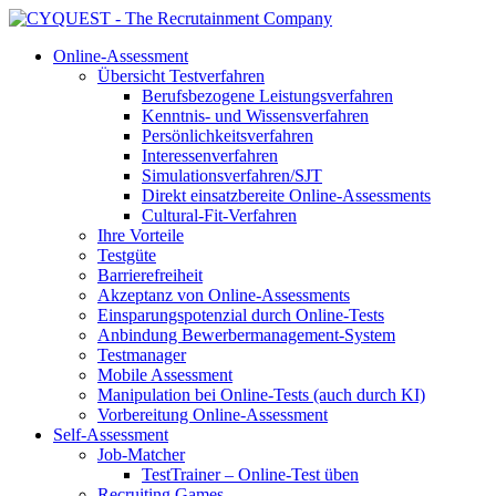
Online-Assessment
Übersicht Testverfahren
Berufsbezogene Leistungsverfahren
Kenntnis- und Wissensverfahren
Persönlichkeitsverfahren
Interessenverfahren
Simulationsverfahren/SJT
Direkt einsatzbereite Online-Assessments
Cultural-Fit-Verfahren
Ihre Vorteile
Testgüte
Barrierefreiheit
Akzeptanz von Online-Assessments
Einsparungspotenzial durch Online-Tests
Anbindung Bewerbermanagement-System
Testmanager
Mobile Assessment
Manipulation bei Online-Tests (auch durch KI)
Vorbereitung Online-Assessment
Self-Assessment
Job-Matcher
TestTrainer – Online-Test üben
Recruiting Games