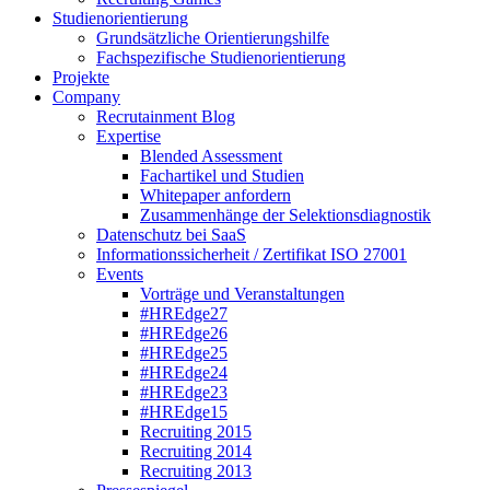
Studienorientierung
Grundsätzliche Orientierungshilfe
Fachspezifische Studienorientierung
Projekte
Company
Recrutainment Blog
Expertise
Blended Assessment
Fachartikel und Studien
Whitepaper anfordern
Zusammenhänge der Selektionsdiagnostik
Datenschutz bei SaaS
Informationssicherheit / Zertifikat ISO 27001
Events
Vorträge und Veranstaltungen
#HREdge27
#HREdge26
#HREdge25
#HREdge24
#HREdge23
#HREdge15
Recruiting 2015
Recruiting 2014
Recruiting 2013