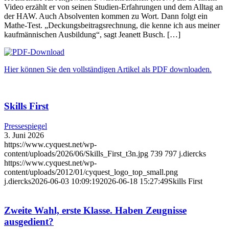
Video erzählt er von seinen Studien-Erfahrungen und dem Alltag an
der HAW. Auch Absolventen kommen zu Wort. Dann folgt ein
Mathe-Test. „Deckungsbeitragsrechnung, die kenne ich aus meiner
kaufmännischen Ausbildung“, sagt Jeanett Busch. […]
Hier können Sie den vollständigen Artikel als PDF downloaden.
Skills First
Pressespiegel
3. Juni 2026
https://www.cyquest.net/wp-
content/uploads/2026/06/Skills_First_t3n.jpg
739
797
j.diercks
https://www.cyquest.net/wp-
content/uploads/2012/01/cyquest_logo_top_small.png
j.diercks
2026-06-03 10:09:19
2026-06-18 15:27:49
Skills First
Zweite Wahl, erste Klasse. Haben Zeugnisse
ausgedient?