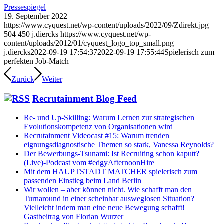
Pressespiegel
19. September 2022
https://www.cyquest.net/wp-content/uploads/2022/09/Zdirekt.jpg
504
450
j.diercks
https://www.cyquest.net/wp-
content/uploads/2012/01/cyquest_logo_top_small.png
j.diercks
2022-09-19 17:54:37
2022-09-19 17:55:44
Spielerisch zum
perfekten Job-Match
Zurück
Weiter
Recrutainment Blog Feed
Re- und Up-Skilling: Warum Lernen zur strategischen
Evolutionskompetenz von Organisationen wird
Recrutainment Videocast #15: Warum trenden
eignungsdiagnostische Themen so stark, Vanessa Reynolds?
Der Bewerbungs-Tsunami: Ist Recruiting schon kaputt?
(Live)-Podcast vom #edgyAfternoonHire
Mit dem HAUPTSTADT MATCHER spielerisch zum
passenden Einstieg beim Land Berlin
Wir wollen – aber können nicht. Wie schafft man den
Turnaround in einer scheinbar ausweglosen Situation?
Vielleicht indem man eine neue Bewegung schafft!
Gastbeitrag von Florian Wurzer