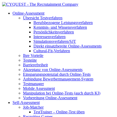
Online-Assessment
Übersicht Testverfahren
Berufsbezogene Leistungsverfahren
Kenntnis- und Wissensverfahren
Persönlichkeitsverfahren
Interessenverfahren
Simulationsverfahren/SJT
Direkt einsatzbereite Online-Assessments
Cultural-Fit-Verfahren
Ihre Vorteile
Testgüte
Barrierefreiheit
Akzeptanz von Online-Assessments
Einsparungspotenzial durch Online-Tests
Anbindung Bewerbermanagement-System
Testmanager
Mobile Assessment
Manipulation bei Online-Tests (auch durch KI)
Vorbereitung Online-Assessment
Self-Assessment
Job-Matcher
TestTrainer – Online-Test üben
Recruiting Games