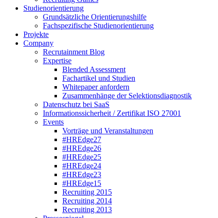
Studienorientierung
Grundsätzliche Orientierungshilfe
Fachspezifische Studienorientierung
Projekte
Company
Recrutainment Blog
Expertise
Blended Assessment
Fachartikel und Studien
Whitepaper anfordern
Zusammenhänge der Selektionsdiagnostik
Datenschutz bei SaaS
Informationssicherheit / Zertifikat ISO 27001
Events
Vorträge und Veranstaltungen
#HREdge27
#HREdge26
#HREdge25
#HREdge24
#HREdge23
#HREdge15
Recruiting 2015
Recruiting 2014
Recruiting 2013