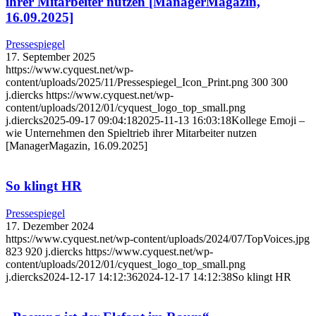
ihrer Mitarbeiter nutzen [ManagerMagazin,
16.09.2025]
Pressespiegel
17. September 2025
https://www.cyquest.net/wp-
content/uploads/2025/11/Pressespiegel_Icon_Print.png
300
300
j.diercks
https://www.cyquest.net/wp-
content/uploads/2012/01/cyquest_logo_top_small.png
j.diercks
2025-09-17 09:04:18
2025-11-13 16:03:18
Kollege Emoji –
wie Unternehmen den Spieltrieb ihrer Mitarbeiter nutzen
[ManagerMagazin, 16.09.2025]
So klingt HR
Pressespiegel
17. Dezember 2024
https://www.cyquest.net/wp-content/uploads/2024/07/TopVoices.jpg
823
920
j.diercks
https://www.cyquest.net/wp-
content/uploads/2012/01/cyquest_logo_top_small.png
j.diercks
2024-12-17 14:12:36
2024-12-17 14:12:38
So klingt HR