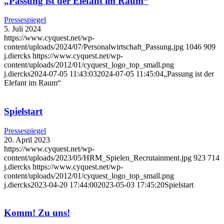
„Passung ist der Elefant im Raum“
Pressespiegel
5. Juli 2024
https://www.cyquest.net/wp-
content/uploads/2024/07/Personalwirtschaft_Passung.jpg
1046
909
j.diercks
https://www.cyquest.net/wp-
content/uploads/2012/01/cyquest_logo_top_small.png
j.diercks
2024-07-05 11:43:03
2024-07-05 11:45:04
„Passung ist der
Elefant im Raum“
Spielstart
Pressespiegel
20. April 2023
https://www.cyquest.net/wp-
content/uploads/2023/05/HRM_Spielen_Recrutainment.jpg
923
714
j.diercks
https://www.cyquest.net/wp-
content/uploads/2012/01/cyquest_logo_top_small.png
j.diercks
2023-04-20 17:44:00
2023-05-03 17:45:20
Spielstart
Komm! Zu uns!