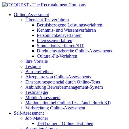
Online-Assessment
Übersicht Testverfahren
Berufsbezogene Leistungsverfahren
Kenntnis- und Wissensverfahren
Persönlichkeitsverfahren
Interessenverfahren
Simulationsverfahren/SJT
Direkt einsatzbereite Online-Assessments
Cultural-Fit-Verfahren
Ihre Vorteile
Testgüte
Barrierefreiheit
Akzeptanz von Online-Assessments
Einsparungspotenzial durch Online-Tests
Anbindung Bewerbermanagement-System
Testmanager
Mobile Assessment
Manipulation bei Online-Tests (auch durch KI)
Vorbereitung Online-Assessment
Self-Assessment
Job-Matcher
TestTrainer – Online-Test üben
Recruiting Games