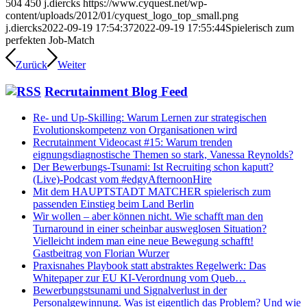
504
450
j.diercks
https://www.cyquest.net/wp-
content/uploads/2012/01/cyquest_logo_top_small.png
j.diercks
2022-09-19 17:54:37
2022-09-19 17:55:44
Spielerisch zum
perfekten Job-Match
Zurück
Weiter
Recrutainment Blog Feed
Re- und Up-Skilling: Warum Lernen zur strategischen
Evolutionskompetenz von Organisationen wird
Recrutainment Videocast #15: Warum trenden
eignungsdiagnostische Themen so stark, Vanessa Reynolds?
Der Bewerbungs-Tsunami: Ist Recruiting schon kaputt?
(Live)-Podcast vom #edgyAfternoonHire
Mit dem HAUPTSTADT MATCHER spielerisch zum
passenden Einstieg beim Land Berlin
Wir wollen – aber können nicht. Wie schafft man den
Turnaround in einer scheinbar ausweglosen Situation?
Vielleicht indem man eine neue Bewegung schafft!
Gastbeitrag von Florian Wurzer
Praxisnahes Playbook statt abstraktes Regelwerk: Das
Whitepaper zur EU KI-Verordnung vom Queb…
Bewerbungstsunami und Signalverlust in der
Personalgewinnung. Was ist eigentlich das Problem? Und wie