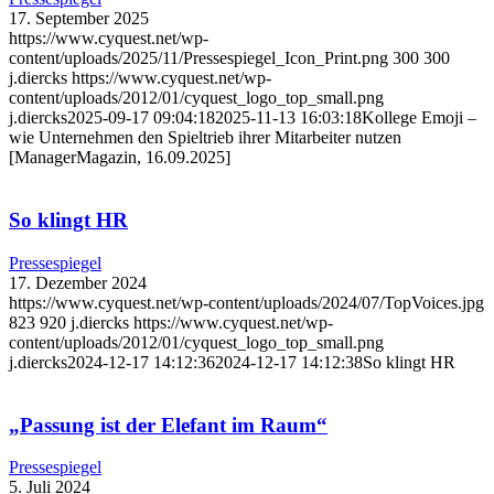
17. September 2025
https://www.cyquest.net/wp-
content/uploads/2025/11/Pressespiegel_Icon_Print.png
300
300
j.diercks
https://www.cyquest.net/wp-
content/uploads/2012/01/cyquest_logo_top_small.png
j.diercks
2025-09-17 09:04:18
2025-11-13 16:03:18
Kollege Emoji –
wie Unternehmen den Spieltrieb ihrer Mitarbeiter nutzen
[ManagerMagazin, 16.09.2025]
So klingt HR
Pressespiegel
17. Dezember 2024
https://www.cyquest.net/wp-content/uploads/2024/07/TopVoices.jpg
823
920
j.diercks
https://www.cyquest.net/wp-
content/uploads/2012/01/cyquest_logo_top_small.png
j.diercks
2024-12-17 14:12:36
2024-12-17 14:12:38
So klingt HR
„Passung ist der Elefant im Raum“
Pressespiegel
5. Juli 2024