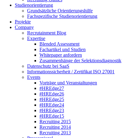
Studienorientierung
Grundsätzliche Orientierungshilfe
Fachspezifische Studienorientierung
Projekte
Company
Recrutainment Blog
Expertise
Blended Assessment
Fachartikel und Studien
Whitepaper anfordern
Zusammenhänge der Selektionsdiagnostik
Datenschutz bei SaaS
Informationssicherheit / Zertifikat ISO 27001
Events
Vorträge und Veranstaltungen
#HREdge27
#HREdge26
#HREdge25
#HREdge24
#HREdge23
#HREdge15
Recruiting 2015
Recruiting 2014
Recruiting 2013