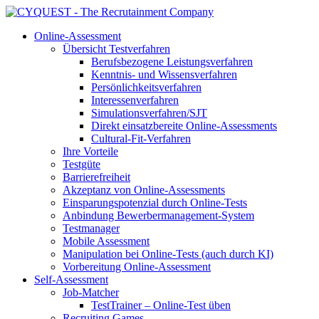
Online-Assessment
Übersicht Testverfahren
Berufsbezogene Leistungsverfahren
Kenntnis- und Wissensverfahren
Persönlichkeitsverfahren
Interessenverfahren
Simulationsverfahren/SJT
Direkt einsatzbereite Online-Assessments
Cultural-Fit-Verfahren
Ihre Vorteile
Testgüte
Barrierefreiheit
Akzeptanz von Online-Assessments
Einsparungspotenzial durch Online-Tests
Anbindung Bewerbermanagement-System
Testmanager
Mobile Assessment
Manipulation bei Online-Tests (auch durch KI)
Vorbereitung Online-Assessment
Self-Assessment
Job-Matcher
TestTrainer – Online-Test üben
Recruiting Games