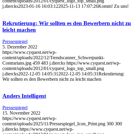
content/uploads/2012/01/cyquest_logo_top_small.png
j.diercks
2023-01-16 16:03:12
2025-11-13 17:07:26
Komm! Zu uns!
Rekrutierung: Wir sollten es den Bewerbern nicht zu
leicht machen
Pressespiegel
5. Dezember 2022
https://www.cyquest.net/wp-
content/uploads/2022/12/Trendscanner_Schwerpunkt-
Contrarians.jpg
459
483
j.diercks
https://www.cyquest.net/wp-
content/uploads/2012/01/cyquest_logo_top_small.png
j.diercks
2022-12-05 14:05:31
2022-12-05 14:05:31
Rekrutierung:
Wir sollten es den Bewerbern nicht zu leicht machen
Anders Intelligent
Pressespiegel
15. November 2022
https://www.cyquest.net/wp-
content/uploads/2025/11/Pressespiegel_Icon_Print.png
300
300
j.diercks
https://www.cyquest.net/wp-