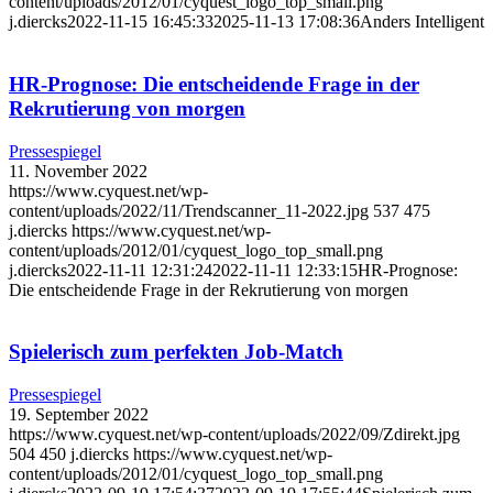
content/uploads/2012/01/cyquest_logo_top_small.png
j.diercks
2022-11-15 16:45:33
2025-11-13 17:08:36
Anders Intelligent
HR-Prognose: Die entscheidende Frage in der
Rekrutierung von morgen
Pressespiegel
11. November 2022
https://www.cyquest.net/wp-
content/uploads/2022/11/Trendscanner_11-2022.jpg
537
475
j.diercks
https://www.cyquest.net/wp-
content/uploads/2012/01/cyquest_logo_top_small.png
j.diercks
2022-11-11 12:31:24
2022-11-11 12:33:15
HR-Prognose:
Die entscheidende Frage in der Rekrutierung von morgen
Spielerisch zum perfekten Job-Match
Pressespiegel
19. September 2022
https://www.cyquest.net/wp-content/uploads/2022/09/Zdirekt.jpg
504
450
j.diercks
https://www.cyquest.net/wp-
content/uploads/2012/01/cyquest_logo_top_small.png