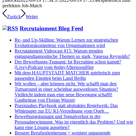
j.diercks
2022-09-19 17:54:37
2022-09-19 17:55:44
Spielerisch zum
perfekten Job-Match
Zurück
Weiter
Recrutainment Blog Feed
Re- und Up-Skilling: Warum Lernen zur strategischen
Evolutionskompetenz von Organisationen wird
Recrutainment Videocast #15: Warum trenden
eignungsdiagnostische Themen so stark, Vanessa Reynolds?
Der Bewerbungs-Tsunami: Ist Recruiting schon kaputt?
(Live)-Podcast vom #edgyAfternoonHire
Mit dem HAUPTSTADT MATCHER spielerisch zum
passenden Einstieg beim Land Berlin
Wir wollen – aber können nicht. Wie schafft man den
Turnaround in einer scheinbar ausweglosen Situation?
Vielleicht indem man eine neue Bewegung schafft!
Gastbeitrag von Florian Wurzer
Praxisnahes Playbook statt abstraktes Regelwerk: Das
Whitepaper zur EU KI-Verordnung vom Queb…
Bewerbungstsunami und Signalverlust in der
Personalgewinnung. Was ist eigentlich das Problem? Und wie
kann eine Lösung aussehen?
Bessere Berufsorientierung = weniger unpassende