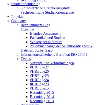
Studienorientierung
Grundsätzliche Orientierungshilfe
Fachspezifische Studienorientierung
Projekte
Company
Recrutainment Blog
Expertise
Blended Assessment
Fachartikel und Studien
Whitepaper anfordern
Zusammenhänge der Selektionsdiagnostik
Datenschutz bei SaaS
Informationssicherheit / Zertifikat ISO 27001
Events
Vorträge und Veranstaltungen
#HREdge27
#HREdge26
#HREdge25
#HREdge24
#HREdge23
#HREdge15
Recruiting 2015
Recruiting 2014
Recruiting 2013