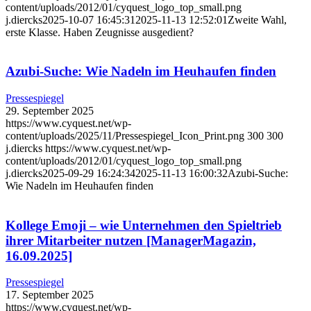
content/uploads/2012/01/cyquest_logo_top_small.png
j.diercks
2025-10-07 16:45:31
2025-11-13 12:52:01
Zweite Wahl,
erste Klasse. Haben Zeugnisse ausgedient?
Azubi-Suche: Wie Nadeln im Heuhaufen finden
Pressespiegel
29. September 2025
https://www.cyquest.net/wp-
content/uploads/2025/11/Pressespiegel_Icon_Print.png
300
300
j.diercks
https://www.cyquest.net/wp-
content/uploads/2012/01/cyquest_logo_top_small.png
j.diercks
2025-09-29 16:24:34
2025-11-13 16:00:32
Azubi-Suche:
Wie Nadeln im Heuhaufen finden
Kollege Emoji – wie Unternehmen den Spieltrieb
ihrer Mitarbeiter nutzen [ManagerMagazin,
16.09.2025]
Pressespiegel
17. September 2025
https://www.cyquest.net/wp-