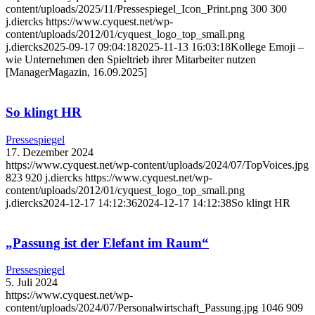
content/uploads/2025/11/Pressespiegel_Icon_Print.png
300
300
j.diercks
https://www.cyquest.net/wp-
content/uploads/2012/01/cyquest_logo_top_small.png
j.diercks
2025-09-17 09:04:18
2025-11-13 16:03:18
Kollege Emoji –
wie Unternehmen den Spieltrieb ihrer Mitarbeiter nutzen
[ManagerMagazin, 16.09.2025]
So klingt HR
Pressespiegel
17. Dezember 2024
https://www.cyquest.net/wp-content/uploads/2024/07/TopVoices.jpg
823
920
j.diercks
https://www.cyquest.net/wp-
content/uploads/2012/01/cyquest_logo_top_small.png
j.diercks
2024-12-17 14:12:36
2024-12-17 14:12:38
So klingt HR
„Passung ist der Elefant im Raum“
Pressespiegel
5. Juli 2024
https://www.cyquest.net/wp-
content/uploads/2024/07/Personalwirtschaft_Passung.jpg
1046
909