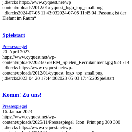
j.diercks
https://www.cyquest.net/wp-
content/uploads/2012/01/cyquest_logo_top_small.png
j.diercks
2024-07-05 11:43:03
2024-07-05 11:45:04
„Passung ist der
Elefant im Raum“
Spielstart
Pressespiegel
20. April 2023
https://www.cyquest.net/wp-
content/uploads/2023/05/HRM_Spielen_Recrutainment.jpg
923
714
j.diercks
https://www.cyquest.net/wp-
content/uploads/2012/01/cyquest_logo_top_small.png
j.diercks
2023-04-20 17:44:00
2023-05-03 17:45:20
Spielstart
Komm! Zu uns!
Pressespiegel
16. Januar 2023
https://www.cyquest.net/wp-
content/uploads/2025/11/Pressespiegel_Icon_Print.png
300
300
j.diercks
https://www.cyquest.net/wp-