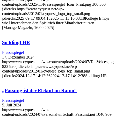
content/uploads/2025/11/Pressespiegel_Icon_Print.png
300
300
j.diercks
https://www.cyquest.net/wp-
content/uploads/2012/01/cyquest_logo_top_small.png
j.diercks
2025-09-17 09:04:18
2025-11-13 16:03:18
Kollege Emoji –
wie Unternehmen den Spieltrieb ihrer Mitarbeiter nutzen
[ManagerMagazin, 16.09.2025]
So klingt HR
Pressespiegel
17. Dezember 2024
https://www.cyquest.net/wp-content/uploads/2024/07/TopVoices.jpg
823
920
j.diercks
https://www.cyquest.net/wp-
content/uploads/2012/01/cyquest_logo_top_small.png
j.diercks
2024-12-17 14:12:36
2024-12-17 14:12:38
So klingt HR
„Passung ist der Elefant im Raum“
Pressespiegel
5. Juli 2024
https://www.cyquest.net/wp-
content/uploads/2024/07/Personalwirtschaft_Passung.jpg
1046
909