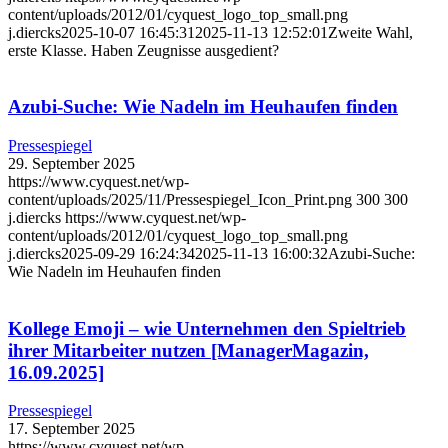
content/uploads/2012/01/cyquest_logo_top_small.png
j.diercks
2025-10-07 16:45:31
2025-11-13 12:52:01
Zweite Wahl,
erste Klasse. Haben Zeugnisse ausgedient?
Azubi-Suche: Wie Nadeln im Heuhaufen finden
Pressespiegel
29. September 2025
https://www.cyquest.net/wp-
content/uploads/2025/11/Pressespiegel_Icon_Print.png
300
300
j.diercks
https://www.cyquest.net/wp-
content/uploads/2012/01/cyquest_logo_top_small.png
j.diercks
2025-09-29 16:24:34
2025-11-13 16:00:32
Azubi-Suche:
Wie Nadeln im Heuhaufen finden
Kollege Emoji – wie Unternehmen den Spieltrieb
ihrer Mitarbeiter nutzen [ManagerMagazin,
16.09.2025]
Pressespiegel
17. September 2025
https://www.cyquest.net/wp-