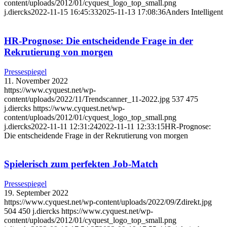
content/uploads/2012/01/cyquest_logo_top_small.png
j.diercks
2022-11-15 16:45:33
2025-11-13 17:08:36
Anders Intelligent
HR-Prognose: Die entscheidende Frage in der
Rekrutierung von morgen
Pressespiegel
11. November 2022
https://www.cyquest.net/wp-
content/uploads/2022/11/Trendscanner_11-2022.jpg
537
475
j.diercks
https://www.cyquest.net/wp-
content/uploads/2012/01/cyquest_logo_top_small.png
j.diercks
2022-11-11 12:31:24
2022-11-11 12:33:15
HR-Prognose:
Die entscheidende Frage in der Rekrutierung von morgen
Spielerisch zum perfekten Job-Match
Pressespiegel
19. September 2022
https://www.cyquest.net/wp-content/uploads/2022/09/Zdirekt.jpg
504
450
j.diercks
https://www.cyquest.net/wp-
content/uploads/2012/01/cyquest_logo_top_small.png