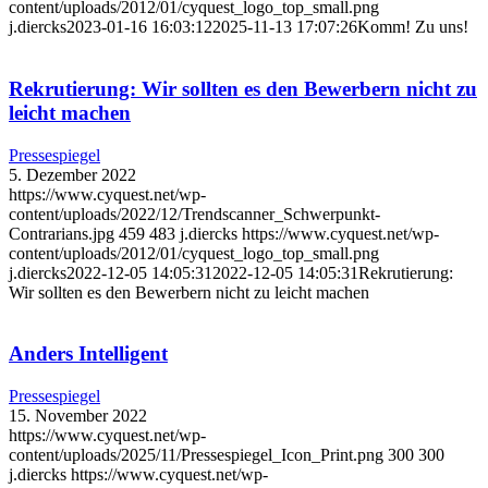
content/uploads/2012/01/cyquest_logo_top_small.png
j.diercks
2023-01-16 16:03:12
2025-11-13 17:07:26
Komm! Zu uns!
Rekrutierung: Wir sollten es den Bewerbern nicht zu
leicht machen
Pressespiegel
5. Dezember 2022
https://www.cyquest.net/wp-
content/uploads/2022/12/Trendscanner_Schwerpunkt-
Contrarians.jpg
459
483
j.diercks
https://www.cyquest.net/wp-
content/uploads/2012/01/cyquest_logo_top_small.png
j.diercks
2022-12-05 14:05:31
2022-12-05 14:05:31
Rekrutierung:
Wir sollten es den Bewerbern nicht zu leicht machen
Anders Intelligent
Pressespiegel
15. November 2022
https://www.cyquest.net/wp-
content/uploads/2025/11/Pressespiegel_Icon_Print.png
300
300
j.diercks
https://www.cyquest.net/wp-