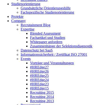
Studienorientierung
Grundsätzliche Orientierungshilfe
Fachspezifische Studienorientierung
Projekte
Company
Recrutainment Blog
Expertise
Blended Assessment
Fachartikel und Studien
Whitepaper anfordern
Zusammenhänge der Selektionsdiagnostik
Datenschutz bei SaaS
Informationssicherheit / Zertifikat ISO 27001
Events
Vorträge und Veranstaltungen
#HREdge27
#HREdge26
#HREdge25
#HREdge24
#HREdge23
#HREdge15
Recruiting 2015
Recruiting 2014
Recruiting 2013