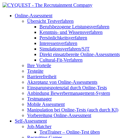
Online-Assessment
Übersicht Testverfahren
Berufsbezogene Leistungsverfahren
Kenntnis- und Wissensverfahren
Persönlichkeitsverfahren
Interessenverfahren
Simulationsverfahren/SJT
Direkt einsatzbereite Online-Assessments
Cultural-Fit-Verfahren
Ihre Vorteile
Testgüte
Barrierefreiheit
Akzeptanz von Online-Assessments
Einsparungspotenzial durch Online-Tests
Anbindung Bewerbermanagement-System
Testmanager
Mobile Assessment
Manipulation bei Online-Tests (auch durch KI)
Vorbereitung Online-Assessment
Self-Assessment
Job-Matcher
TestTrainer – Online-Test üben
Recruiting Games