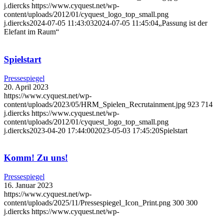
j.diercks
https://www.cyquest.net/wp-
content/uploads/2012/01/cyquest_logo_top_small.png
j.diercks
2024-07-05 11:43:03
2024-07-05 11:45:04
„Passung ist der
Elefant im Raum“
Spielstart
Pressespiegel
20. April 2023
https://www.cyquest.net/wp-
content/uploads/2023/05/HRM_Spielen_Recrutainment.jpg
923
714
j.diercks
https://www.cyquest.net/wp-
content/uploads/2012/01/cyquest_logo_top_small.png
j.diercks
2023-04-20 17:44:00
2023-05-03 17:45:20
Spielstart
Komm! Zu uns!
Pressespiegel
16. Januar 2023
https://www.cyquest.net/wp-
content/uploads/2025/11/Pressespiegel_Icon_Print.png
300
300
j.diercks
https://www.cyquest.net/wp-