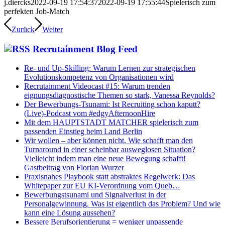
j.diercks
2022-09-19 17:54:37
2022-09-19 17:55:44
Spielerisch zum
perfekten Job-Match
Zurück
Weiter
Recrutainment Blog Feed
Re- und Up-Skilling: Warum Lernen zur strategischen
Evolutionskompetenz von Organisationen wird
Recrutainment Videocast #15: Warum trenden
eignungsdiagnostische Themen so stark, Vanessa Reynolds?
Der Bewerbungs-Tsunami: Ist Recruiting schon kaputt?
(Live)-Podcast vom #edgyAfternoonHire
Mit dem HAUPTSTADT MATCHER spielerisch zum
passenden Einstieg beim Land Berlin
Wir wollen – aber können nicht. Wie schafft man den
Turnaround in einer scheinbar ausweglosen Situation?
Vielleicht indem man eine neue Bewegung schafft!
Gastbeitrag von Florian Wurzer
Praxisnahes Playbook statt abstraktes Regelwerk: Das
Whitepaper zur EU KI-Verordnung vom Queb…
Bewerbungstsunami und Signalverlust in der
Personalgewinnung. Was ist eigentlich das Problem? Und wie
kann eine Lösung aussehen?
Bessere Berufsorientierung = weniger unpassende