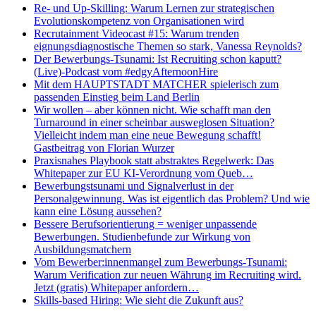
Re- und Up-Skilling: Warum Lernen zur strategischen
Evolutionskompetenz von Organisationen wird
Recrutainment Videocast #15: Warum trenden
eignungsdiagnostische Themen so stark, Vanessa Reynolds?
Der Bewerbungs-Tsunami: Ist Recruiting schon kaputt?
(Live)-Podcast vom #edgyAfternoonHire
Mit dem HAUPTSTADT MATCHER spielerisch zum
passenden Einstieg beim Land Berlin
Wir wollen – aber können nicht. Wie schafft man den
Turnaround in einer scheinbar ausweglosen Situation?
Vielleicht indem man eine neue Bewegung schafft!
Gastbeitrag von Florian Wurzer
Praxisnahes Playbook statt abstraktes Regelwerk: Das
Whitepaper zur EU KI-Verordnung vom Queb…
Bewerbungstsunami und Signalverlust in der
Personalgewinnung. Was ist eigentlich das Problem? Und wie
kann eine Lösung aussehen?
Bessere Berufsorientierung = weniger unpassende
Bewerbungen. Studienbefunde zur Wirkung von
Ausbildungsmatchern
Vom Bewerber:innenmangel zum Bewerbungs-Tsunami:
Warum Verification zur neuen Währung im Recruiting wird.
Jetzt (gratis) Whitepaper anfordern…
Skills-based Hiring: Wie sieht die Zukunft aus?