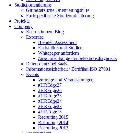
Studienorientierung
Grundsätzliche Orientierungshilfe
Fachspezifische Studienorientierung
Projekte
Company
Recrutainment Blog
Expertise
Blended Assessment
Fachartikel und Studien
Whitepaper anfordern
Zusammenhänge der Selektionsdiagnostik
Datenschutz bei SaaS
Informationssicherheit / Zertifikat ISO 27001
Events
Vorträge und Veranstaltungen
#HREdge27
#HREdge26
#HREdge25
#HREdge24
#HREdge23
#HREdge15
Recruiting 2015
Recruiting 2014
Recruiting 2013