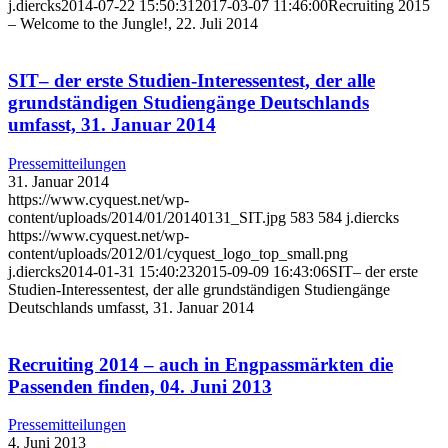
j.diercks
2014-07-22 15:50:31
2017-03-07 11:46:00
Recruiting 2015
– Welcome to the Jungle!, 22. Juli 2014
SIT– der erste Studien-Interessentest, der alle
grundständigen Studiengänge Deutschlands
umfasst, 31. Januar 2014
Pressemitteilungen
31. Januar 2014
https://www.cyquest.net/wp-
content/uploads/2014/01/20140131_SIT.jpg
583
584
j.diercks
https://www.cyquest.net/wp-
content/uploads/2012/01/cyquest_logo_top_small.png
j.diercks
2014-01-31 15:40:23
2015-09-09 16:43:06
SIT– der erste
Studien-Interessentest, der alle grundständigen Studiengänge
Deutschlands umfasst, 31. Januar 2014
Recruiting 2014 – auch in Engpassmärkten die
Passenden finden, 04. Juni 2013
Pressemitteilungen
4. Juni 2013