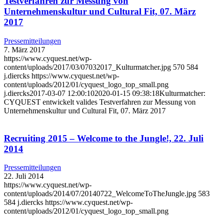
Testverfahren zur Messung von
Unternehmenskultur und Cultural Fit, 07. März
2017
Pressemitteilungen
7. März 2017
https://www.cyquest.net/wp-
content/uploads/2017/03/07032017_Kulturmatcher.jpg
570
584
j.diercks
https://www.cyquest.net/wp-
content/uploads/2012/01/cyquest_logo_top_small.png
j.diercks
2017-03-07 12:00:10
2020-01-15 09:38:18
Kulturmatcher:
CYQUEST entwickelt valides Testverfahren zur Messung von
Unternehmenskultur und Cultural Fit, 07. März 2017
Recruiting 2015 – Welcome to the Jungle!, 22. Juli
2014
Pressemitteilungen
22. Juli 2014
https://www.cyquest.net/wp-
content/uploads/2014/07/20140722_WelcomeToTheJungle.jpg
583
584
j.diercks
https://www.cyquest.net/wp-
content/uploads/2012/01/cyquest_logo_top_small.png