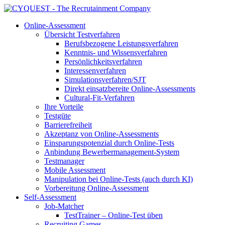
Online-Assessment
Übersicht Testverfahren
Berufsbezogene Leistungsverfahren
Kenntnis- und Wissensverfahren
Persönlichkeitsverfahren
Interessenverfahren
Simulationsverfahren/SJT
Direkt einsatzbereite Online-Assessments
Cultural-Fit-Verfahren
Ihre Vorteile
Testgüte
Barrierefreiheit
Akzeptanz von Online-Assessments
Einsparungspotenzial durch Online-Tests
Anbindung Bewerbermanagement-System
Testmanager
Mobile Assessment
Manipulation bei Online-Tests (auch durch KI)
Vorbereitung Online-Assessment
Self-Assessment
Job-Matcher
TestTrainer – Online-Test üben
Recruiting Games