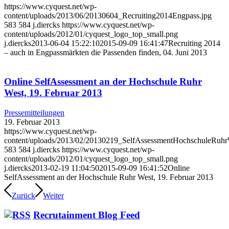
https://www.cyquest.net/wp-
content/uploads/2013/06/20130604_Recruiting2014Engpass.jpg
583
584
j.diercks
https://www.cyquest.net/wp-
content/uploads/2012/01/cyquest_logo_top_small.png
j.diercks
2013-06-04 15:22:10
2015-09-09 16:41:47
Recruiting 2014
– auch in Engpassmärkten die Passenden finden, 04. Juni 2013
Online SelfAssessment an der Hochschule Ruhr
West, 19. Februar 2013
Pressemitteilungen
19. Februar 2013
https://www.cyquest.net/wp-
content/uploads/2013/02/20130219_SelfAssessmentHochschuleRuhr
583
584
j.diercks
https://www.cyquest.net/wp-
content/uploads/2012/01/cyquest_logo_top_small.png
j.diercks
2013-02-19 11:04:50
2015-09-09 16:41:52
Online
SelfAssessment an der Hochschule Ruhr West, 19. Februar 2013
Zurück
Weiter
Recrutainment Blog Feed