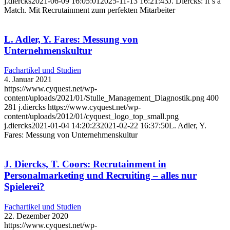
j.diercks
2021-06-09 16:05:01
2025-11-13 16:21:43
J. Diercks: It´s a
Match. Mit Recrutainment zum perfekten Mitarbeiter
L. Adler, Y. Fares: Messung von
Unternehmenskultur
Fachartikel und Studien
4. Januar 2021
https://www.cyquest.net/wp-
content/uploads/2021/01/Stulle_Management_Diagnostik.png
400
281
j.diercks
https://www.cyquest.net/wp-
content/uploads/2012/01/cyquest_logo_top_small.png
j.diercks
2021-01-04 14:20:23
2021-02-22 16:37:50
L. Adler, Y.
Fares: Messung von Unternehmenskultur
J. Diercks, T. Coors: Recrutainment in
Personalmarketing und Recruiting – alles nur
Spielerei?
Fachartikel und Studien
22. Dezember 2020
https://www.cyquest.net/wp-