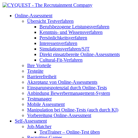
Online-Assessment
Übersicht Testverfahren
Berufsbezogene Leistungsverfahren
Kenntnis- und Wissensverfahren
Persönlichkeitsverfahren
Interessenverfahren
Simulationsverfahren/SJT
Direkt einsatzbereite Online-Assessments
Cultural-Fit-Verfahren
Ihre Vorteile
Testgüte
Barrierefreiheit
Akzeptanz von Online-Assessments
Einsparungspotenzial durch Online-Tests
Anbindung Bewerbermanagement-System
Testmanager
Mobile Assessment
Manipulation bei Online-Tests (auch durch KI)
Vorbereitung Online-Assessment
Self-Assessment
Job-Matcher
TestTrainer – Online-Test üben
Recruiting Games