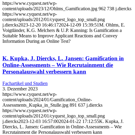
https://www.cyquest.net/wp-
content/uploads/2023/12/Ohlms_Gamification.jpg
962
738
j.diercks
https://www.cyquest.net/wp-
content/uploads/2012/01/cyquest_logo_top_small.png
j.diercks
2023-12-20 16:46:17
2024-12-09 15:39:51
M. Ohlms, E.
Voigtländer, K.G. Melchers & U.P. Kanning: Is Gamification a
Suitable Means to Improve Applicant Reactions and Convey
Information During an Online Test?
K. Kupka, J. Diercks, L. Jansen: Gamification in
Online-Assessments – Wie Recrutainment die
Personalauswahl verbessern kann
Fachartikel und Studien
3. Dezember 2023
https://www.cyquest.net/wp-
content/uploads/2024/01/Gamification_Online-
Assessments_Kupka_in_Stulle.jpg
891
637
j.diercks
https://www.cyquest.net/wp-
content/uploads/2012/01/cyquest_logo_top_small.png
j.diercks
2023-12-03 16:57:00
2024-01-22 17:12:55
K. Kupka, J.
Diercks, L. Jansen: Gamification in Online-Assessments – Wie
Recrutainment die Personalauswahl verbessern kann