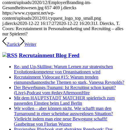
content/uploads/2020/12/EmployerBranding-im-
Gesundheitswesen.jpg
657
469
j.diercks
https://www.cyquest.net/wp-
content/uploads/2012/01/cyquest_logo_top_small.png
j.diercks
2020-12-22 16:17:27
2020-12-22 16:20:31
J. Diercks, T.
Coors: Recrutainment in Personalmarketing und Recruiting – alles
nur Spielerei?
Zurück
Weiter
Recrutainment Blog Feed
Re- und Up-Skilling: Warum Lernen zur strategischen
Evolutionskompetenz von Organisationen wird
Recrutainment Videocast #15: Warum trenden
eignungsdiagnostische Themen so stark, Vanessa Reynolds?
Der Bewerbungs-Tsunami: Ist Recruiting schon kaputt?
(Live)-Podcast vom #edgyAfternoonHire
Mit dem HAUPTSTADT MATCHER spielerisch zum
passenden Einstieg beim Land Berlin
Wir wollen – aber können nicht. Wie schafft man den
Turnaround in einer scheinbar ausweglosen Situation?
Vielleicht indem man eine neue Bewegung schafft!
Gastbeitrag von Florian Wurzer
Praxisnahes Playbook statt abstraktes Regelwerk: Das