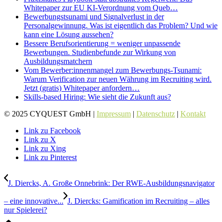
Whitepaper zur EU KI-Verordnung vom Queb…
Bewerbungstsunami und Signalverlust in der
Personalgewinnung. Was ist eigentlich das Problem? Und wie
kann eine Lösung aussehen?
Bessere Berufsorientierung = weniger unpassende
Bewerbungen. Studienbefunde zur Wirkung von
Ausbildungsmatchern
Vom Bewerber:innenmangel zum Bewerbungs-Tsunami:
Warum Verification zur neuen Währung im Recruiting wird.
Jetzt (gratis) Whitepaper anfordern…
Skills-based Hiring: Wie sieht die Zukunft aus?
© 2025 CYQUEST GmbH |
Impressum
|
Datenschutz
|
Kontakt
Link zu Facebook
Link zu X
Link zu Xing
Link zu Pinterest
J. Diercks, A. Große Onnebrink: Der RWE-Ausbildungsnavigator
– eine innovative...
J. Diercks: Gamification im Recruiting – alles
nur Spielerei?