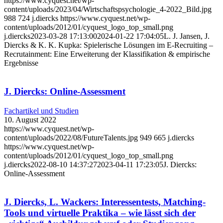
https://www.cyquest.net/wp-
content/uploads/2023/04/Wirtschaftspsychologie_4-2022_Bild.jpg
988
724
j.diercks
https://www.cyquest.net/wp-
content/uploads/2012/01/cyquest_logo_top_small.png
j.diercks
2023-03-28 17:13:00
2024-01-22 17:04:05
L. J. Jansen, J.
Diercks & K. K. Kupka: Spielerische Lösungen im E-Recruiting –
Recrutainment: Eine Erweiterung der Klassifikation & empirische
Ergebnisse
J. Diercks: Online-Assessment
Fachartikel und Studien
10. August 2022
https://www.cyquest.net/wp-
content/uploads/2022/08/FutureTalents.jpg
949
665
j.diercks
https://www.cyquest.net/wp-
content/uploads/2012/01/cyquest_logo_top_small.png
j.diercks
2022-08-10 14:37:27
2023-04-11 17:23:05
J. Diercks:
Online-Assessment
J. Diercks, L. Wackers: Interessentests, Matching-
Tools und virtuelle Praktika – wie lässt sich der