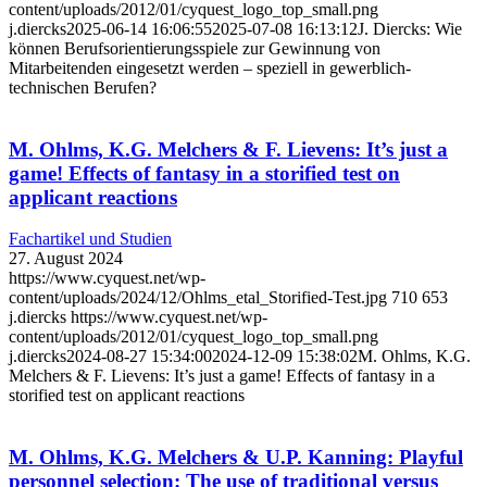
content/uploads/2012/01/cyquest_logo_top_small.png
j.diercks
2025-06-14 16:06:55
2025-07-08 16:13:12
J. Diercks: Wie
können Berufsorientierungsspiele zur Gewinnung von
Mitarbeitenden eingesetzt werden – speziell in gewerblich-
technischen Berufen?
M. Ohlms, K.G. Melchers & F. Lievens: It’s just a
game! Effects of fantasy in a storified test on
applicant reactions
Fachartikel und Studien
27. August 2024
https://www.cyquest.net/wp-
content/uploads/2024/12/Ohlms_etal_Storified-Test.jpg
710
653
j.diercks
https://www.cyquest.net/wp-
content/uploads/2012/01/cyquest_logo_top_small.png
j.diercks
2024-08-27 15:34:00
2024-12-09 15:38:02
M. Ohlms, K.G.
Melchers & F. Lievens: It’s just a game! Effects of fantasy in a
storified test on applicant reactions
M. Ohlms, K.G. Melchers & U.P. Kanning: Playful
personnel selection: The use of traditional versus