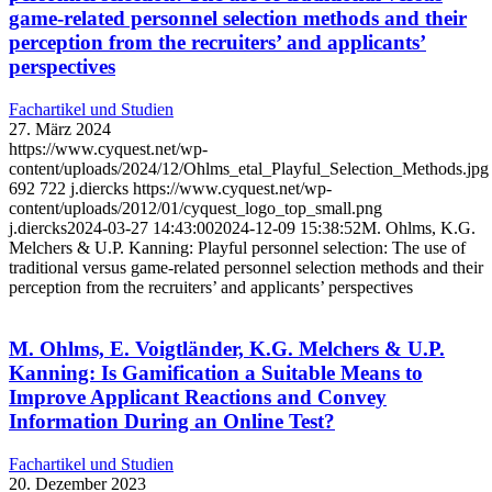
game-related personnel selection methods and their
perception from the recruiters’ and applicants’
perspectives
Fachartikel und Studien
27. März 2024
https://www.cyquest.net/wp-
content/uploads/2024/12/Ohlms_etal_Playful_Selection_Methods.jpg
692
722
j.diercks
https://www.cyquest.net/wp-
content/uploads/2012/01/cyquest_logo_top_small.png
j.diercks
2024-03-27 14:43:00
2024-12-09 15:38:52
M. Ohlms, K.G.
Melchers & U.P. Kanning: Playful personnel selection: The use of
traditional versus game-related personnel selection methods and their
perception from the recruiters’ and applicants’ perspectives
M. Ohlms, E. Voigtländer, K.G. Melchers & U.P.
Kanning: Is Gamification a Suitable Means to
Improve Applicant Reactions and Convey
Information During an Online Test?
Fachartikel und Studien
20. Dezember 2023