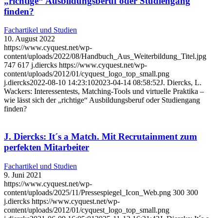
„richtige“ Ausbildungsberuf oder Studiengang
finden?
Fachartikel und Studien
10. August 2022
https://www.cyquest.net/wp-
content/uploads/2022/08/Handbuch_Aus_Weiterbildung_Titel.jpg
747
617
j.diercks
https://www.cyquest.net/wp-
content/uploads/2012/01/cyquest_logo_top_small.png
j.diercks
2022-08-10 14:23:10
2023-04-14 08:58:52
J. Diercks, L.
Wackers: Interessentests, Matching-Tools und virtuelle Praktika –
wie lässt sich der „richtige“ Ausbildungsberuf oder Studiengang
finden?
J. Diercks: It´s a Match. Mit Recrutainment zum
perfekten Mitarbeiter
Fachartikel und Studien
9. Juni 2021
https://www.cyquest.net/wp-
content/uploads/2025/11/Pressespiegel_Icon_Web.png
300
300
j.diercks
https://www.cyquest.net/wp-
content/uploads/2012/01/cyquest_logo_top_small.png