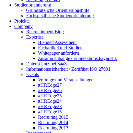
Studienorientierung
Grundsätzliche Orientierungshilfe
Fachspezifische Studienorientierung
Projekte
Company
Recrutainment Blog
Expertise
Blended Assessment
Fachartikel und Studien
Whitepaper anfordern
Zusammenhänge der Selektionsdiagnostik
Datenschutz bei SaaS
Informationssicherheit / Zertifikat ISO 27001
Events
Vorträge und Veranstaltungen
#HREdge27
#HREdge26
#HREdge25
#HREdge24
#HREdge23
#HREdge15
Recruiting 2015
Recruiting 2014
Recruiting 2013