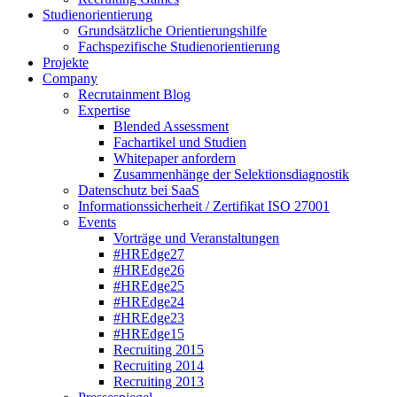
Studienorientierung
Grundsätzliche Orientierungshilfe
Fachspezifische Studienorientierung
Projekte
Company
Recrutainment Blog
Expertise
Blended Assessment
Fachartikel und Studien
Whitepaper anfordern
Zusammenhänge der Selektionsdiagnostik
Datenschutz bei SaaS
Informationssicherheit / Zertifikat ISO 27001
Events
Vorträge und Veranstaltungen
#HREdge27
#HREdge26
#HREdge25
#HREdge24
#HREdge23
#HREdge15
Recruiting 2015
Recruiting 2014
Recruiting 2013