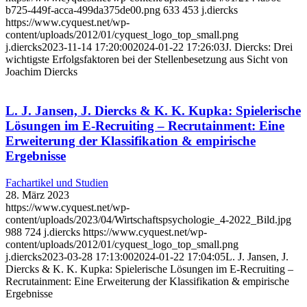
b725-449f-acca-499da375de00.png
633
453
j.diercks
https://www.cyquest.net/wp-
content/uploads/2012/01/cyquest_logo_top_small.png
j.diercks
2023-11-14 17:20:00
2024-01-22 17:26:03
J. Diercks: Drei
wichtigste Erfolgsfaktoren bei der Stellenbesetzung aus Sicht von
Joachim Diercks
L. J. Jansen, J. Diercks & K. K. Kupka: Spielerische
Lösungen im E-Recruiting – Recrutainment: Eine
Erweiterung der Klassifikation & empirische
Ergebnisse
Fachartikel und Studien
28. März 2023
https://www.cyquest.net/wp-
content/uploads/2023/04/Wirtschaftspsychologie_4-2022_Bild.jpg
988
724
j.diercks
https://www.cyquest.net/wp-
content/uploads/2012/01/cyquest_logo_top_small.png
j.diercks
2023-03-28 17:13:00
2024-01-22 17:04:05
L. J. Jansen, J.
Diercks & K. K. Kupka: Spielerische Lösungen im E-Recruiting –
Recrutainment: Eine Erweiterung der Klassifikation & empirische
Ergebnisse