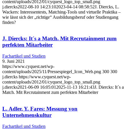
content/uploads/2012/01/cyquest_logo_top_small.png
j.diercks
2022-08-10 14:23:10
2023-04-14 08:58:52
J. Diercks, L.
Wackers: Interessentests, Matching-Tools und virtuelle Praktika –
wie lässt sich der „richtige“ Ausbildungsberuf oder Studiengang
finden?
J. Diercks: It´s a Match. Mit Recrutainment zum
perfekten Mitarbeiter
Fachartikel und Studien
9. Juni 2021
https://www.cyquest.net/wp-
content/uploads/2025/11/Pressespiegel_Icon_Web.png
300
300
j.diercks
https://www.cyquest.net/wp-
content/uploads/2012/01/cyquest_logo_top_small.png
j.diercks
2021-06-09 16:05:01
2025-11-13 16:21:43
J. Diercks: It´s a
Match. Mit Recrutainment zum perfekten Mitarbeiter
L. Adler, Y. Fares: Messung von
Unternehmenskultur
Fachartikel und Studien