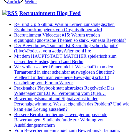
Zurück
Weiter
Recrutainment Blog Feed
Re- und Up-Skilling: Warum Lernen zur strategischen
Evolutionskompetenz von Organisationen wird
Recrutainment Videocast #15: Warum trenden
eignungsdiagnostische Themen so stark, Vanessa Reynolds?
Der Bewerbungs-Tsunami: Ist Recruiting schon kaputt?
(Live)-Podcast vom #edgyAfternoonHire
Mit dem HAUPTSTADT MATCHER spielerisch zum
passenden Einstieg beim Land Berlin
Wir wollen – aber können nicht. Wie schafft man den
Turnaround in einer scheinbar ausweglosen Situation?
Vielleicht indem man eine neue Bewegung schafft!
Gastbeitrag von Florian Wurzer
Praxisnahes Playbook statt abstraktes Regelwerk: Das
Whitepaper zur EU KI-Verordnung vom Queb…
Bewerbungstsunami und Signalverlust in der
Personalgewinnung. Was ist eigentlich das Problem? Und wie
kann eine Lösung aussehen?
Bessere Berufsorientierung = weniger unpassende
Bewerbungen. Studienbefunde zur Wirkung von
Ausbildungsmatchern
Vom Bewerber:innenmangel zum Bewerbungs-Tsunami: