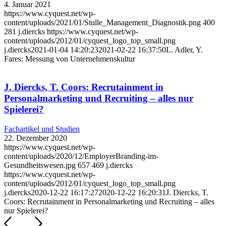
4. Januar 2021
https://www.cyquest.net/wp-
content/uploads/2021/01/Stulle_Management_Diagnostik.png
400
281
j.diercks
https://www.cyquest.net/wp-
content/uploads/2012/01/cyquest_logo_top_small.png
j.diercks
2021-01-04 14:20:23
2021-02-22 16:37:50
L. Adler, Y.
Fares: Messung von Unternehmenskultur
J. Diercks, T. Coors: Recrutainment in
Personalmarketing und Recruiting – alles nur
Spielerei?
Fachartikel und Studien
22. Dezember 2020
https://www.cyquest.net/wp-
content/uploads/2020/12/EmployerBranding-im-
Gesundheitswesen.jpg
657
469
j.diercks
https://www.cyquest.net/wp-
content/uploads/2012/01/cyquest_logo_top_small.png
j.diercks
2020-12-22 16:17:27
2020-12-22 16:20:31
J. Diercks, T.
Coors: Recrutainment in Personalmarketing und Recruiting – alles
nur Spielerei?