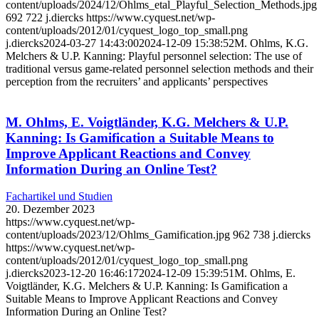
content/uploads/2024/12/Ohlms_etal_Playful_Selection_Methods.jpg
692
722
j.diercks
https://www.cyquest.net/wp-
content/uploads/2012/01/cyquest_logo_top_small.png
j.diercks
2024-03-27 14:43:00
2024-12-09 15:38:52
M. Ohlms, K.G.
Melchers & U.P. Kanning: Playful personnel selection: The use of
traditional versus game-related personnel selection methods and their
perception from the recruiters’ and applicants’ perspectives
M. Ohlms, E. Voigtländer, K.G. Melchers & U.P.
Kanning: Is Gamification a Suitable Means to
Improve Applicant Reactions and Convey
Information During an Online Test?
Fachartikel und Studien
20. Dezember 2023
https://www.cyquest.net/wp-
content/uploads/2023/12/Ohlms_Gamification.jpg
962
738
j.diercks
https://www.cyquest.net/wp-
content/uploads/2012/01/cyquest_logo_top_small.png
j.diercks
2023-12-20 16:46:17
2024-12-09 15:39:51
M. Ohlms, E.
Voigtländer, K.G. Melchers & U.P. Kanning: Is Gamification a
Suitable Means to Improve Applicant Reactions and Convey
Information During an Online Test?