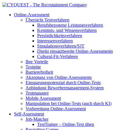
Online-Assessment
Übersicht Testverfahren
Berufsbezogene Leistungsverfahren
Kenntnis- und Wissensverfahren
Persönlichkeitsverfahren
Interessenverfahren
Simulationsverfahren/SJT
Direkt einsatzbereite Online-Assessments
Cultural-Fit-Verfahren
Ihre Vorteile
Testgüte
Barrierefreiheit
Akzeptanz von Online-Assessments
Einsparungspotenzial durch Online-Tests
Anbindung Bewerbermanagement-System
Testmanager
Mobile Assessment
Manipulation bei Online-Tests (auch durch KI)
Vorbereitung Online-Assessment
Self-Assessment
Job-Matcher
TestTrainer – Online-Test üben
Recruiting Games