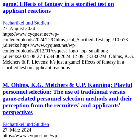
game! Effects of fantasy in a storified test on
applicant reactions
Fachartikel und Studien
27. August 2024
https://www.cyquest.net/wp-
content/uploads/2024/12/Ohlms_etal_Storified-Test.jpg
710
653
j.diercks
https://www.cyquest.net/wp-
content/uploads/2012/01/cyquest_logo_top_small.png
j.diercks
2024-08-27 15:34:00
2024-12-09 15:38:02
M. Ohlms, K.G.
Melchers & F. Lievens: It’s just a game! Effects of fantasy in a
storified test on applicant reactions
M. Ohlms, K.G. Melchers & U.P. Kanning: Playful
personnel selection: The use of traditional versus
game-related personnel selection methods and their
perception from the recruiters’ and applicants’
perspectives
Fachartikel und Studien
27. März 2024
https://www.cyquest.net/wp-