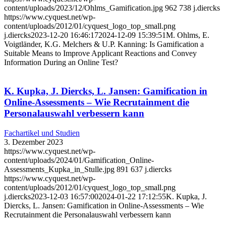
content/uploads/2023/12/Ohlms_Gamification.jpg
962
738
j.diercks
https://www.cyquest.net/wp-
content/uploads/2012/01/cyquest_logo_top_small.png
j.diercks
2023-12-20 16:46:17
2024-12-09 15:39:51
M. Ohlms, E.
Voigtländer, K.G. Melchers & U.P. Kanning: Is Gamification a
Suitable Means to Improve Applicant Reactions and Convey
Information During an Online Test?
K. Kupka, J. Diercks, L. Jansen: Gamification in
Online-Assessments – Wie Recrutainment die
Personalauswahl verbessern kann
Fachartikel und Studien
3. Dezember 2023
https://www.cyquest.net/wp-
content/uploads/2024/01/Gamification_Online-
Assessments_Kupka_in_Stulle.jpg
891
637
j.diercks
https://www.cyquest.net/wp-
content/uploads/2012/01/cyquest_logo_top_small.png
j.diercks
2023-12-03 16:57:00
2024-01-22 17:12:55
K. Kupka, J.
Diercks, L. Jansen: Gamification in Online-Assessments – Wie
Recrutainment die Personalauswahl verbessern kann