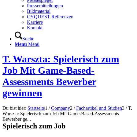
Pressespiegel
Pressemitteilungen
Bildmaterial
CYQUEST Referenzen
Karriere
Kontakt
Suche
Menü
Menü
T. Warszta: Spielerisch zum
Job Mit Game-Based-
Assessments Bewerber
gewinnen
Du bist hier:
Startseite
1
/
Company
2
/
Fachartikel und Studien
3
/
T.
Warszta: Spielerisch zum Job Mit Game-Based-Assessments
Bewerber ge...
Spielerisch zum Job