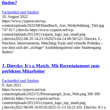
finden?
Fachartikel und Studien
10. August 2022
https://www.cyquest.net/wp-
content/uploads/2022/08/Handbuch_Aus_Weiterbildung_Titel.jpg
747
617
j.diercks
https://www.cyquest.net/wp-
content/uploads/2012/01/cyquest_logo_top_small.png
j.diercks
2022-08-10 14:23:10
2023-04-14 08:58:52
J. Diercks, L.
Wackers: Interessentests, Matching-Tools und virtuelle Praktika –
wie lässt sich der „richtige“ Ausbildungsberuf oder Studiengang
finden?
J. Diercks: It´s a Match. Mit Recrutainment zum
perfekten Mitarbeiter
Fachartikel und Studien
9. Juni 2021
https://www.cyquest.net/wp-
content/uploads/2025/11/Pressespiegel_Icon_Web.png
300
300
j.diercks
https://www.cyquest.net/wp-
content/uploads/2012/01/cyquest_logo_top_small.png
j.diercks
2021-06-09 16:05:01
2025-11-13 16:21:43
J. Diercks: It´s a