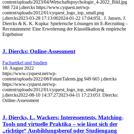
content/uploads/2023/04/Wirtschaftspsychologie_4-2022_Bild.jpg
988
724
j.diercks
https://www.cyquest.net/wp-
content/uploads/2012/01/cyquest_logo_top_small.png
j.diercks
2023-03-28 17:13:00
2024-01-22 17:04:05
L. J. Jansen, J.
Diercks & K. K. Kupka: Spielerische Lösungen im E-Recruiting –
Recrutainment: Eine Erweiterung der Klassifikation & empirische
Ergebnisse
J. Diercks: Online-Assessment
Fachartikel und Studien
10. August 2022
https://www.cyquest.net/wp-
content/uploads/2022/08/FutureTalents.jpg
949
665
j.diercks
https://www.cyquest.net/wp-
content/uploads/2012/01/cyquest_logo_top_small.png
j.diercks
2022-08-10 14:37:27
2023-04-11 17:23:05
J. Diercks:
Online-Assessment
J. Diercks, L. Wackers: Interessentests, Matching-
Tools und virtuelle Praktika – wie lässt sich der
„richtige“ Ausbildungsberuf oder Studiengang