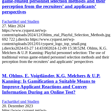
game-related personnel selection methods and their
perception from the recruiters’ and applicants’
perspectives
Fachartikel und Studien
27. März 2024
https://www.cyquest.net/wp-
content/uploads/2024/12/Ohlms_etal_Playful_Selection_Methods.jpg
692
722
j.diercks
https://www.cyquest.net/wp-
content/uploads/2012/01/cyquest_logo_top_small.png
j.diercks
2024-03-27 14:43:00
2024-12-09 15:38:52
M. Ohlms, K.G.
Melchers & U.P. Kanning: Playful personnel selection: The use of
traditional versus game-related personnel selection methods and their
perception from the recruiters’ and applicants’ perspectives
M. Ohlms, E. Voigtländer, K.G. Melchers & U.P.
Kanning: Is Gamification a Suitable Means to
Improve Applicant Reactions and Convey
Information During an Online Test?
Fachartikel und Studien
20. Dezember 2023
https://www.cyquest.net/wp-