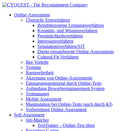
Online-Assessment
Übersicht Testverfahren
Berufsbezogene Leistungsverfahren
Kenntnis- und Wissensverfahren
Persönlichkeitsverfahren
Interessenverfahren
Simulationsverfahren/SJT
Direkt einsatzbereite Online-Assessments
Cultural-Fit-Verfahren
Ihre Vorteile
Testgüte
Barrierefreiheit
Akzeptanz von Online-Assessments
Einsparungspotenzial durch Online-Tests
Anbindung Bewerbermanagement-System
Testmanager
Mobile Assessment
Manipulation bei Online-Tests (auch durch KI)
Vorbereitung Online-Assessment
Self-Assessment
Job-Matcher
TestTrainer – Online-Test üben
Recruiting Games