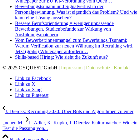
Whitepaper zur EU KI-Verordnung vom Queb…
Bewerbungstsunami und Signalverlust in der
Personalgewinnung. Was ist eigentlich das Problem? Und wie
kann eine Lösung aussehen?
Bessere Berufsorientierung = weniger unpassende
Bewerbungen. Studienbefunde zur Wirkung von
Ausbildungsmatchern
Vom Bewerber:innenmangel zum Bewerbungs-Tsunami:
Warum Verification zur neuen Währung im Recruiting wird.
Jetzt (gratis) Whitepaper anfordern…
Skills-based Hiring: Wie sieht die Zukunft aus?
© 2025 CYQUEST GmbH |
Impressum
|
Datenschutz
|
Kontakt
Link zu Facebook
Link zu X
Link zu Xing
Link zu Pinterest
J. Diercks: Recruiting 2030: Über Bots und Algorithmen zu einer
„neuen M...
L. Adler, K. Kupka, J. Diercks: Kulturmatcher: Wie ein
Test die Passung von...
Nach oben scrollen