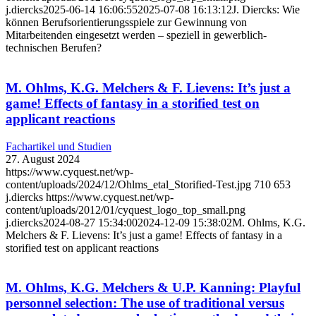
j.diercks
2025-06-14 16:06:55
2025-07-08 16:13:12
J. Diercks: Wie
können Berufsorientierungsspiele zur Gewinnung von
Mitarbeitenden eingesetzt werden – speziell in gewerblich-
technischen Berufen?
M. Ohlms, K.G. Melchers & F. Lievens: It’s just a
game! Effects of fantasy in a storified test on
applicant reactions
Fachartikel und Studien
27. August 2024
https://www.cyquest.net/wp-
content/uploads/2024/12/Ohlms_etal_Storified-Test.jpg
710
653
j.diercks
https://www.cyquest.net/wp-
content/uploads/2012/01/cyquest_logo_top_small.png
j.diercks
2024-08-27 15:34:00
2024-12-09 15:38:02
M. Ohlms, K.G.
Melchers & F. Lievens: It’s just a game! Effects of fantasy in a
storified test on applicant reactions
M. Ohlms, K.G. Melchers & U.P. Kanning: Playful
personnel selection: The use of traditional versus