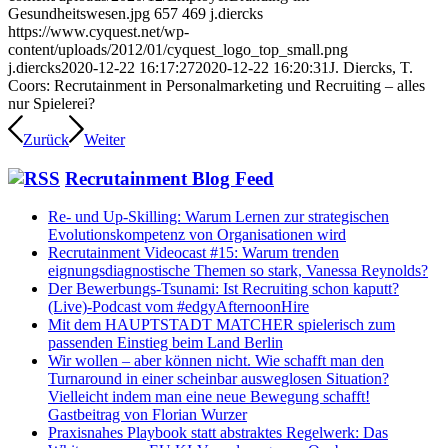
Gesundheitswesen.jpg
657
469
j.diercks
https://www.cyquest.net/wp-
content/uploads/2012/01/cyquest_logo_top_small.png
j.diercks
2020-12-22 16:17:27
2020-12-22 16:20:31
J. Diercks, T.
Coors: Recrutainment in Personalmarketing und Recruiting – alles
nur Spielerei?
Zurück
Weiter
Recrutainment Blog Feed
Re- und Up-Skilling: Warum Lernen zur strategischen
Evolutionskompetenz von Organisationen wird
Recrutainment Videocast #15: Warum trenden
eignungsdiagnostische Themen so stark, Vanessa Reynolds?
Der Bewerbungs-Tsunami: Ist Recruiting schon kaputt?
(Live)-Podcast vom #edgyAfternoonHire
Mit dem HAUPTSTADT MATCHER spielerisch zum
passenden Einstieg beim Land Berlin
Wir wollen – aber können nicht. Wie schafft man den
Turnaround in einer scheinbar ausweglosen Situation?
Vielleicht indem man eine neue Bewegung schafft!
Gastbeitrag von Florian Wurzer
Praxisnahes Playbook statt abstraktes Regelwerk: Das