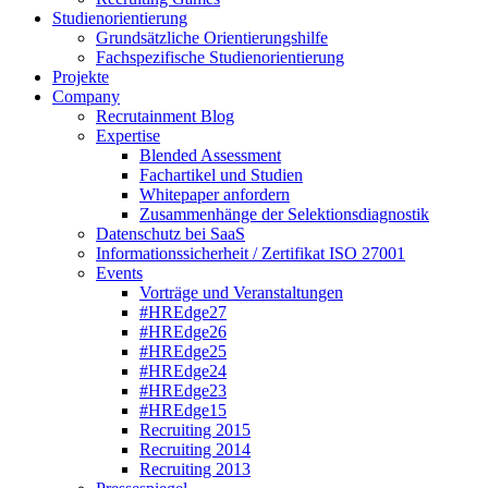
Studienorientierung
Grundsätzliche Orientierungshilfe
Fachspezifische Studienorientierung
Projekte
Company
Recrutainment Blog
Expertise
Blended Assessment
Fachartikel und Studien
Whitepaper anfordern
Zusammenhänge der Selektionsdiagnostik
Datenschutz bei SaaS
Informationssicherheit / Zertifikat ISO 27001
Events
Vorträge und Veranstaltungen
#HREdge27
#HREdge26
#HREdge25
#HREdge24
#HREdge23
#HREdge15
Recruiting 2015
Recruiting 2014
Recruiting 2013