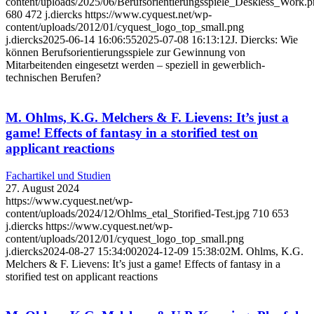
content/uploads/2025/06/Berufsorientierungsspiele_Deskless_Work.
680
472
j.diercks
https://www.cyquest.net/wp-
content/uploads/2012/01/cyquest_logo_top_small.png
j.diercks
2025-06-14 16:06:55
2025-07-08 16:13:12
J. Diercks: Wie
können Berufsorientierungsspiele zur Gewinnung von
Mitarbeitenden eingesetzt werden – speziell in gewerblich-
technischen Berufen?
M. Ohlms, K.G. Melchers & F. Lievens: It’s just a
game! Effects of fantasy in a storified test on
applicant reactions
Fachartikel und Studien
27. August 2024
https://www.cyquest.net/wp-
content/uploads/2024/12/Ohlms_etal_Storified-Test.jpg
710
653
j.diercks
https://www.cyquest.net/wp-
content/uploads/2012/01/cyquest_logo_top_small.png
j.diercks
2024-08-27 15:34:00
2024-12-09 15:38:02
M. Ohlms, K.G.
Melchers & F. Lievens: It’s just a game! Effects of fantasy in a
storified test on applicant reactions