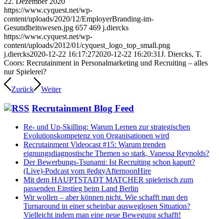
22. Dezember 2020
https://www.cyquest.net/wp-
content/uploads/2020/12/EmployerBranding-im-
Gesundheitswesen.jpg
657
469
j.diercks
https://www.cyquest.net/wp-
content/uploads/2012/01/cyquest_logo_top_small.png
j.diercks
2020-12-22 16:17:27
2020-12-22 16:20:31
J. Diercks, T.
Coors: Recrutainment in Personalmarketing und Recruiting – alles
nur Spielerei?
Zurück
Weiter
Recrutainment Blog Feed
Re- und Up-Skilling: Warum Lernen zur strategischen
Evolutionskompetenz von Organisationen wird
Recrutainment Videocast #15: Warum trenden
eignungsdiagnostische Themen so stark, Vanessa Reynolds?
Der Bewerbungs-Tsunami: Ist Recruiting schon kaputt?
(Live)-Podcast vom #edgyAfternoonHire
Mit dem HAUPTSTADT MATCHER spielerisch zum
passenden Einstieg beim Land Berlin
Wir wollen – aber können nicht. Wie schafft man den
Turnaround in einer scheinbar ausweglosen Situation?
Vielleicht indem man eine neue Bewegung schafft!