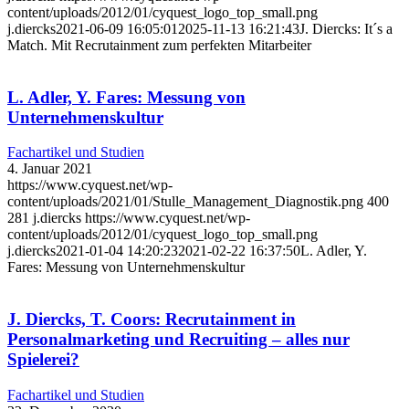
content/uploads/2012/01/cyquest_logo_top_small.png
j.diercks
2021-06-09 16:05:01
2025-11-13 16:21:43
J. Diercks: It´s a
Match. Mit Recrutainment zum perfekten Mitarbeiter
L. Adler, Y. Fares: Messung von
Unternehmenskultur
Fachartikel und Studien
4. Januar 2021
https://www.cyquest.net/wp-
content/uploads/2021/01/Stulle_Management_Diagnostik.png
400
281
j.diercks
https://www.cyquest.net/wp-
content/uploads/2012/01/cyquest_logo_top_small.png
j.diercks
2021-01-04 14:20:23
2021-02-22 16:37:50
L. Adler, Y.
Fares: Messung von Unternehmenskultur
J. Diercks, T. Coors: Recrutainment in
Personalmarketing und Recruiting – alles nur
Spielerei?
Fachartikel und Studien