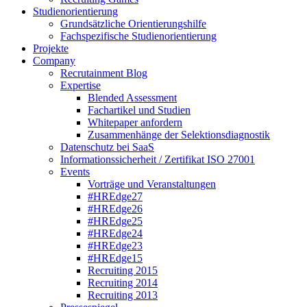
Studienorientierung
Grundsätzliche Orientierungshilfe
Fachspezifische Studienorientierung
Projekte
Company
Recrutainment Blog
Expertise
Blended Assessment
Fachartikel und Studien
Whitepaper anfordern
Zusammenhänge der Selektionsdiagnostik
Datenschutz bei SaaS
Informationssicherheit / Zertifikat ISO 27001
Events
Vorträge und Veranstaltungen
#HREdge27
#HREdge26
#HREdge25
#HREdge24
#HREdge23
#HREdge15
Recruiting 2015
Recruiting 2014
Recruiting 2013