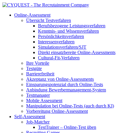
Online-Assessment
Übersicht Testverfahren
Berufsbezogene Leistungsverfahren
Kenntnis- und Wissensverfahren
Persönlichkeitsverfahren
Interessenverfahren
Simulationsverfahren/SJT
Direkt einsatzbereite Online-Assessments
Cultural-Fit-Verfahren
Ihre Vorteile
Testgüte
Barrierefreiheit
Akzeptanz von Online-Assessments
Einsparungspotenzial durch Online-Tests
Anbindung Bewerbermanagement-System
Testmanager
Mobile Assessment
Manipulation bei Online-Tests (auch durch KI)
Vorbereitung Online-Assessment
Self-Assessment
Job-Matcher
TestTrainer – Online-Test üben
Recruiting Games