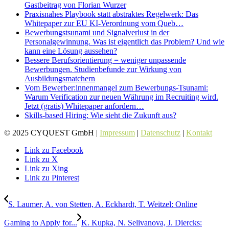
Gastbeitrag von Florian Wurzer
Praxisnahes Playbook statt abstraktes Regelwerk: Das
Whitepaper zur EU KI-Verordnung vom Queb…
Bewerbungstsunami und Signalverlust in der
Personalgewinnung. Was ist eigentlich das Problem? Und wie
kann eine Lösung aussehen?
Bessere Berufsorientierung = weniger unpassende
Bewerbungen. Studienbefunde zur Wirkung von
Ausbildungsmatchern
Vom Bewerber:innenmangel zum Bewerbungs-Tsunami:
Warum Verification zur neuen Währung im Recruiting wird.
Jetzt (gratis) Whitepaper anfordern…
Skills-based Hiring: Wie sieht die Zukunft aus?
© 2025 CYQUEST GmbH |
Impressum
|
Datenschutz
|
Kontakt
Link zu Facebook
Link zu X
Link zu Xing
Link zu Pinterest
S. Laumer, A. von Stetten, A. Eckhardt, T. Weitzel: Online
Gaming to Apply for...
K. Kupka, N. Selivanova, J. Diercks: