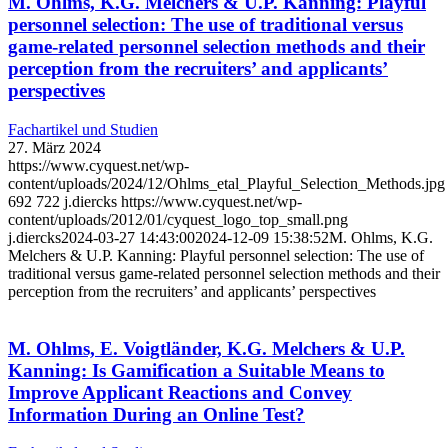
M. Ohlms, K.G. Melchers & U.P. Kanning: Playful
personnel selection: The use of traditional versus
game-related personnel selection methods and their
perception from the recruiters’ and applicants’
perspectives
Fachartikel und Studien
27. März 2024
https://www.cyquest.net/wp-
content/uploads/2024/12/Ohlms_etal_Playful_Selection_Methods.jpg
692
722
j.diercks
https://www.cyquest.net/wp-
content/uploads/2012/01/cyquest_logo_top_small.png
j.diercks
2024-03-27 14:43:00
2024-12-09 15:38:52
M. Ohlms, K.G.
Melchers & U.P. Kanning: Playful personnel selection: The use of
traditional versus game-related personnel selection methods and their
perception from the recruiters’ and applicants’ perspectives
M. Ohlms, E. Voigtländer, K.G. Melchers & U.P.
Kanning: Is Gamification a Suitable Means to
Improve Applicant Reactions and Convey
Information During an Online Test?