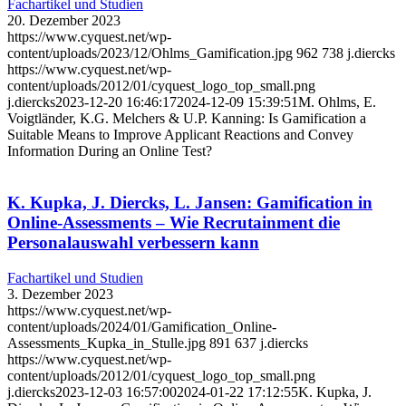
Fachartikel und Studien
20. Dezember 2023
https://www.cyquest.net/wp-
content/uploads/2023/12/Ohlms_Gamification.jpg
962
738
j.diercks
https://www.cyquest.net/wp-
content/uploads/2012/01/cyquest_logo_top_small.png
j.diercks
2023-12-20 16:46:17
2024-12-09 15:39:51
M. Ohlms, E.
Voigtländer, K.G. Melchers & U.P. Kanning: Is Gamification a
Suitable Means to Improve Applicant Reactions and Convey
Information During an Online Test?
K. Kupka, J. Diercks, L. Jansen: Gamification in
Online-Assessments – Wie Recrutainment die
Personalauswahl verbessern kann
Fachartikel und Studien
3. Dezember 2023
https://www.cyquest.net/wp-
content/uploads/2024/01/Gamification_Online-
Assessments_Kupka_in_Stulle.jpg
891
637
j.diercks
https://www.cyquest.net/wp-
content/uploads/2012/01/cyquest_logo_top_small.png
j.diercks
2023-12-03 16:57:00
2024-01-22 17:12:55
K. Kupka, J.