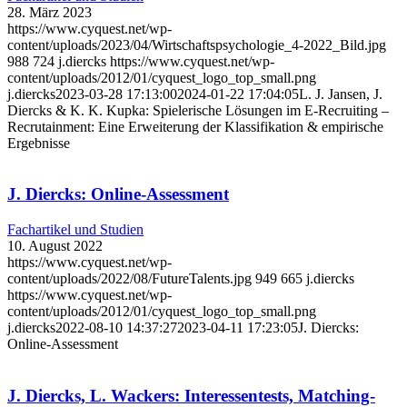
28. März 2023
https://www.cyquest.net/wp-
content/uploads/2023/04/Wirtschaftspsychologie_4-2022_Bild.jpg
988
724
j.diercks
https://www.cyquest.net/wp-
content/uploads/2012/01/cyquest_logo_top_small.png
j.diercks
2023-03-28 17:13:00
2024-01-22 17:04:05
L. J. Jansen, J.
Diercks & K. K. Kupka: Spielerische Lösungen im E-Recruiting –
Recrutainment: Eine Erweiterung der Klassifikation & empirische
Ergebnisse
J. Diercks: Online-Assessment
Fachartikel und Studien
10. August 2022
https://www.cyquest.net/wp-
content/uploads/2022/08/FutureTalents.jpg
949
665
j.diercks
https://www.cyquest.net/wp-
content/uploads/2012/01/cyquest_logo_top_small.png
j.diercks
2022-08-10 14:37:27
2023-04-11 17:23:05
J. Diercks:
Online-Assessment
J. Diercks, L. Wackers: Interessentests, Matching-