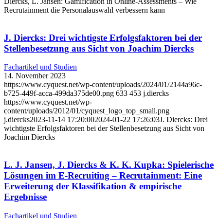
Diercks, L. Jansen: Gamification in Online-Assessments – Wie
Recrutainment die Personalauswahl verbessern kann
J. Diercks: Drei wichtigste Erfolgsfaktoren bei der
Stellenbesetzung aus Sicht von Joachim Diercks
Fachartikel und Studien
14. November 2023
https://www.cyquest.net/wp-content/uploads/2024/01/2144a96c-
b725-449f-acca-499da375de00.png
633
453
j.diercks
https://www.cyquest.net/wp-
content/uploads/2012/01/cyquest_logo_top_small.png
j.diercks
2023-11-14 17:20:00
2024-01-22 17:26:03
J. Diercks: Drei
wichtigste Erfolgsfaktoren bei der Stellenbesetzung aus Sicht von
Joachim Diercks
L. J. Jansen, J. Diercks & K. K. Kupka: Spielerische
Lösungen im E-Recruiting – Recrutainment: Eine
Erweiterung der Klassifikation & empirische
Ergebnisse
Fachartikel und Studien