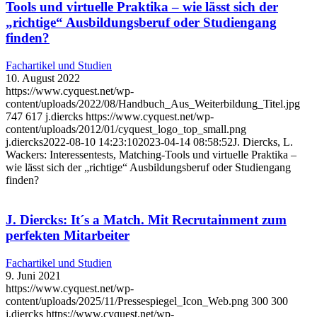
Tools und virtuelle Praktika – wie lässt sich der
„richtige“ Ausbildungsberuf oder Studiengang
finden?
Fachartikel und Studien
10. August 2022
https://www.cyquest.net/wp-
content/uploads/2022/08/Handbuch_Aus_Weiterbildung_Titel.jpg
747
617
j.diercks
https://www.cyquest.net/wp-
content/uploads/2012/01/cyquest_logo_top_small.png
j.diercks
2022-08-10 14:23:10
2023-04-14 08:58:52
J. Diercks, L.
Wackers: Interessentests, Matching-Tools und virtuelle Praktika –
wie lässt sich der „richtige“ Ausbildungsberuf oder Studiengang
finden?
J. Diercks: It´s a Match. Mit Recrutainment zum
perfekten Mitarbeiter
Fachartikel und Studien
9. Juni 2021
https://www.cyquest.net/wp-
content/uploads/2025/11/Pressespiegel_Icon_Web.png
300
300
j.diercks
https://www.cyquest.net/wp-