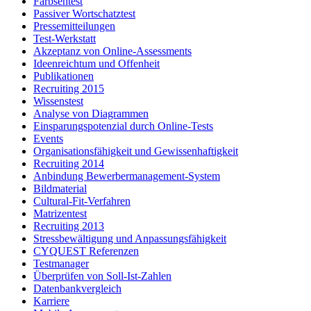
Farbsehtest
Passiver Wortschatztest
Pressemitteilungen
Test-Werkstatt
Akzeptanz von Online-Assessments
Ideenreichtum und Offenheit
Publikationen
Recruiting 2015
Wissenstest
Analyse von Diagrammen
Einsparungspotenzial durch Online-Tests
Events
Organisationsfähigkeit und Gewissenhaftigkeit
Recruiting 2014
Anbindung Bewerbermanagement-System
Bildmaterial
Cultural-Fit-Verfahren
Matrizentest
Recruiting 2013
Stressbewältigung und Anpassungsfähigkeit
CYQUEST Referenzen
Testmanager
Überprüfen von Soll-Ist-Zahlen
Datenbankvergleich
Karriere