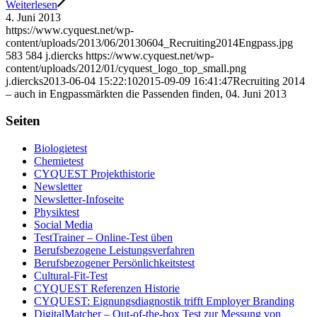
Weiterlesen
4. Juni 2013
https://www.cyquest.net/wp-
content/uploads/2013/06/20130604_Recruiting2014Engpass.jpg
583
584
j.diercks
https://www.cyquest.net/wp-
content/uploads/2012/01/cyquest_logo_top_small.png
j.diercks
2013-06-04 15:22:10
2015-09-09 16:41:47
Recruiting 2014
– auch in Engpassmärkten die Passenden finden, 04. Juni 2013
Seiten
Biologietest
Chemietest
CYQUEST Projekthistorie
Newsletter
Newsletter-Infoseite
Physiktest
Social Media
TestTrainer – Online-Test üben
Berufsbezogene Leistungsverfahren
Berufsbezogener Persönlichkeitstest
Cultural-Fit-Test
CYQUEST Referenzen Historie
CYQUEST: Eignungsdiagnostik trifft Employer Branding
DigitalMatcher – Out-of-the-box Test zur Messung von