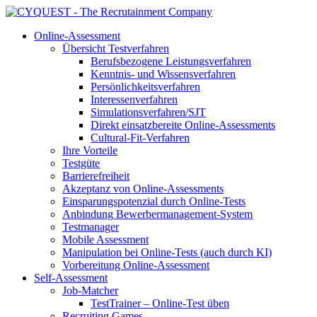
Online-Assessment
Übersicht Testverfahren
Berufsbezogene Leistungsverfahren
Kenntnis- und Wissensverfahren
Persönlichkeitsverfahren
Interessenverfahren
Simulationsverfahren/SJT
Direkt einsatzbereite Online-Assessments
Cultural-Fit-Verfahren
Ihre Vorteile
Testgüte
Barrierefreiheit
Akzeptanz von Online-Assessments
Einsparungspotenzial durch Online-Tests
Anbindung Bewerbermanagement-System
Testmanager
Mobile Assessment
Manipulation bei Online-Tests (auch durch KI)
Vorbereitung Online-Assessment
Self-Assessment
Job-Matcher
TestTrainer – Online-Test üben
Recruiting Games