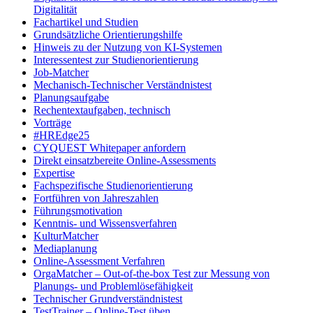
Digitalität
Fachartikel und Studien
Grundsätzliche Orientierungshilfe
Hinweis zu der Nutzung von KI-Systemen
Interessentest zur Studienorientierung
Job-Matcher
Mechanisch-Technischer Verständnistest
Planungsaufgabe
Rechentextaufgaben, technisch
Vorträge
#HREdge25
CYQUEST Whitepaper anfordern
Direkt einsatzbereite Online-Assessments
Expertise
Fachspezifische Studienorientierung
Fortführen von Jahreszahlen
Führungsmotivation
Kenntnis- und Wissensverfahren
KulturMatcher
Mediaplanung
Online-Assessment Verfahren
OrgaMatcher – Out-of-the-box Test zur Messung von
Planungs- und Problemlösefähigkeit
Technischer Grundverständnistest
TestTrainer – Online-Test üben