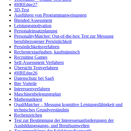
#HREdge27
3D-Test
Ausführen von Programmanweisungen
Blended Assessment
Leistungsmotivation
Personaleinsatzplanung
PersonalityMatcher: Out-of-the-box Test zur Messung
berufsbezogener Persönlichkeit
Persönlichkeitsverfahren
Rechentextaufgaben, kaufmännisch
Recruiting Games
Self-Assessment Verfahren
Übersicht Testverfahren
#HREdge26
Datenschutz bei SaaS
Ihre Vorteile
Interessenverfahren
Maschinenbelegungsplan
Mathematiktest
QualiMatcher – Messung kognitive Leistungsfähigkeit und
technisches Grundverständnis
Rechenzeichen
Test zur Bestimmung der Interessenanforderungen der
Ausbildungsgangs- und Berufsumwelten
Zusammenhänge der Selektionsdiagnostik