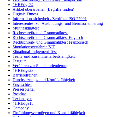
#HREdge24
Artikel überarbeiten (Begriffe finden)
Digitale Fitness
Informationssicherheit / Zertifikat ISO 27001
Interessentest zur Ausbildungs- und Berufsorientierung
Multitaskingtest
Rechtschreib- und Grammatiktest
Rechtschreib- und Grammatiktest Englisch
Rechtschreib- und Grammatiktest Französisch
Simulationsverfahren/SJT
Situational Judgement Test
Team- und Zusammenarbeitsfähigkeit
Testgüte
Verfahren zur Studienorientierung
#HREdge23
Barrierefreiheit
Durchsetzungs- und Konfliktfähigkeit
Englischtest
Pressespiegel
Projekte
Textanalyse
#HREdge15
Company
Einfühlungsvermögen und Kontaktfähigkeit