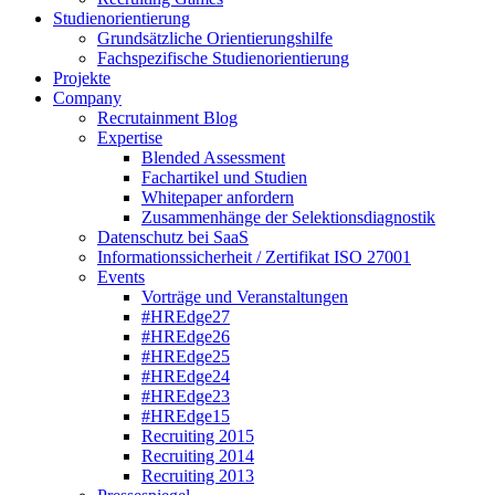
Studienorientierung
Grundsätzliche Orientierungshilfe
Fachspezifische Studienorientierung
Projekte
Company
Recrutainment Blog
Expertise
Blended Assessment
Fachartikel und Studien
Whitepaper anfordern
Zusammenhänge der Selektionsdiagnostik
Datenschutz bei SaaS
Informationssicherheit / Zertifikat ISO 27001
Events
Vorträge und Veranstaltungen
#HREdge27
#HREdge26
#HREdge25
#HREdge24
#HREdge23
#HREdge15
Recruiting 2015
Recruiting 2014
Recruiting 2013