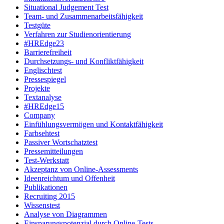
Situational Judgement Test
Team- und Zusammenarbeitsfähigkeit
Testgüte
Verfahren zur Studienorientierung
#HREdge23
Barrierefreiheit
Durchsetzungs- und Konfliktfähigkeit
Englischtest
Pressespiegel
Projekte
Textanalyse
#HREdge15
Company
Einfühlungsvermögen und Kontaktfähigkeit
Farbsehtest
Passiver Wortschatztest
Pressemitteilungen
Test-Werkstatt
Akzeptanz von Online-Assessments
Ideenreichtum und Offenheit
Publikationen
Recruiting 2015
Wissenstest
Analyse von Diagrammen
Einsparungspotenzial durch Online-Tests