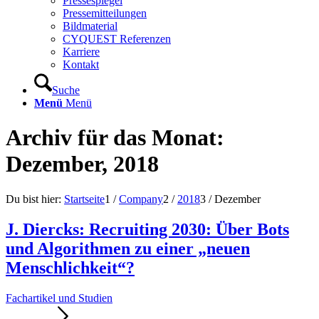
Pressespiegel
Pressemitteilungen
Bildmaterial
CYQUEST Referenzen
Karriere
Kontakt
Suche
Menü
Menü
Archiv für das Monat:
Dezember, 2018
Du bist hier:
Startseite
1
/
Company
2
/
2018
3
/
Dezember
J. Diercks: Recruiting 2030: Über Bots
und Algorithmen zu einer „neuen
Menschlichkeit“?
Fachartikel und Studien