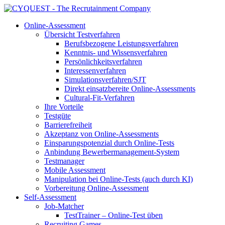
Online-Assessment
Übersicht Testverfahren
Berufsbezogene Leistungsverfahren
Kenntnis- und Wissensverfahren
Persönlichkeitsverfahren
Interessenverfahren
Simulationsverfahren/SJT
Direkt einsatzbereite Online-Assessments
Cultural-Fit-Verfahren
Ihre Vorteile
Testgüte
Barrierefreiheit
Akzeptanz von Online-Assessments
Einsparungspotenzial durch Online-Tests
Anbindung Bewerbermanagement-System
Testmanager
Mobile Assessment
Manipulation bei Online-Tests (auch durch KI)
Vorbereitung Online-Assessment
Self-Assessment
Job-Matcher
TestTrainer – Online-Test üben
Recruiting Games