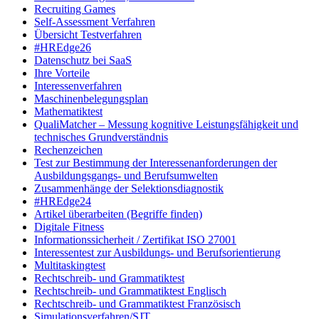
Recruiting Games
Self-Assessment Verfahren
Übersicht Testverfahren
#HREdge26
Datenschutz bei SaaS
Ihre Vorteile
Interessenverfahren
Maschinenbelegungsplan
Mathematiktest
QualiMatcher – Messung kognitive Leistungsfähigkeit und
technisches Grundverständnis
Rechenzeichen
Test zur Bestimmung der Interessenanforderungen der
Ausbildungsgangs- und Berufsumwelten
Zusammenhänge der Selektionsdiagnostik
#HREdge24
Artikel überarbeiten (Begriffe finden)
Digitale Fitness
Informationssicherheit / Zertifikat ISO 27001
Interessentest zur Ausbildungs- und Berufsorientierung
Multitaskingtest
Rechtschreib- und Grammatiktest
Rechtschreib- und Grammatiktest Englisch
Rechtschreib- und Grammatiktest Französisch
Simulationsverfahren/SJT