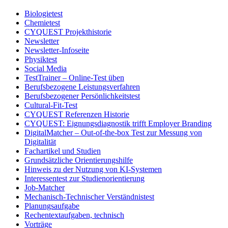
Biologietest
Chemietest
CYQUEST Projekthistorie
Newsletter
Newsletter-Infoseite
Physiktest
Social Media
TestTrainer – Online-Test üben
Berufsbezogene Leistungsverfahren
Berufsbezogener Persönlichkeitstest
Cultural-Fit-Test
CYQUEST Referenzen Historie
CYQUEST: Eignungsdiagnostik trifft Employer Branding
DigitalMatcher – Out-of-the-box Test zur Messung von
Digitalität
Fachartikel und Studien
Grundsätzliche Orientierungshilfe
Hinweis zu der Nutzung von KI-Systemen
Interessentest zur Studienorientierung
Job-Matcher
Mechanisch-Technischer Verständnistest
Planungsaufgabe
Rechentextaufgaben, technisch
Vorträge