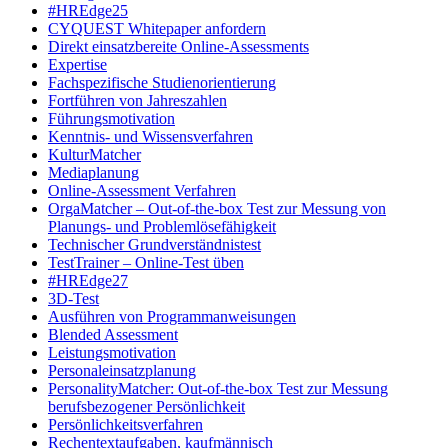
#HREdge25
CYQUEST Whitepaper anfordern
Direkt einsatzbereite Online-Assessments
Expertise
Fachspezifische Studienorientierung
Fortführen von Jahreszahlen
Führungsmotivation
Kenntnis- und Wissensverfahren
KulturMatcher
Mediaplanung
Online-Assessment Verfahren
OrgaMatcher – Out-of-the-box Test zur Messung von
Planungs- und Problemlösefähigkeit
Technischer Grundverständnistest
TestTrainer – Online-Test üben
#HREdge27
3D-Test
Ausführen von Programmanweisungen
Blended Assessment
Leistungsmotivation
Personaleinsatzplanung
PersonalityMatcher: Out-of-the-box Test zur Messung
berufsbezogener Persönlichkeit
Persönlichkeitsverfahren
Rechentextaufgaben, kaufmännisch