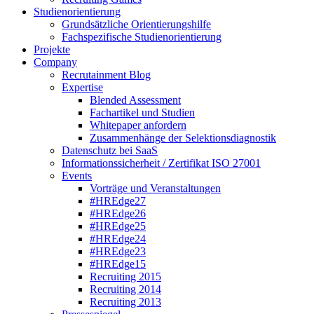
Studienorientierung
Grundsätzliche Orientierungshilfe
Fachspezifische Studienorientierung
Projekte
Company
Recrutainment Blog
Expertise
Blended Assessment
Fachartikel und Studien
Whitepaper anfordern
Zusammenhänge der Selektionsdiagnostik
Datenschutz bei SaaS
Informationssicherheit / Zertifikat ISO 27001
Events
Vorträge und Veranstaltungen
#HREdge27
#HREdge26
#HREdge25
#HREdge24
#HREdge23
#HREdge15
Recruiting 2015
Recruiting 2014
Recruiting 2013