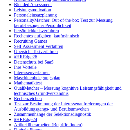
Blended Assessment
Leistungsmotivation
Personaleinsatzplanung
PersonalityMatcher: Out-of-the-box Test zur Messung
berufsbezogener Persönlichkeit
Persönlichkeitsverfahren
Rechentextaufgaben, kaufmännisch
Recruiting Games
Self-Assessment Verfahren
Übersicht Testverfahren
#HREdge26
Datenschutz bei SaaS
Ihre Vorteile
Interessenverfahren
Maschinenbelegungsplan
Mathematiktest
QualiMatcher – Messung kognitive Leistungsfähigkeit und
technisches Grundverständnis
Rechenzeichen
Test zur Bestimmung der Interessenanforderungen der
Ausbildungsgangs- und Berufsumwelten
Zusammenhänge der Selektionsdiagnostik
#HREdge24
Artikel überarbeiten (Begriffe finden)
Digitale Fitness