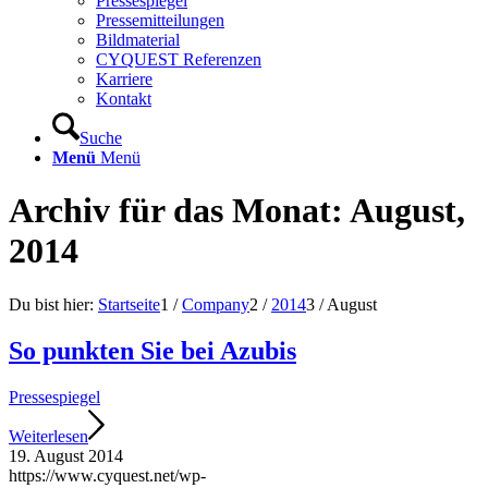
Pressespiegel
Pressemitteilungen
Bildmaterial
CYQUEST Referenzen
Karriere
Kontakt
Suche
Menü
Menü
Archiv für das Monat: August,
2014
Du bist hier:
Startseite
1
/
Company
2
/
2014
3
/
August
So punkten Sie bei Azubis
Pressespiegel
Weiterlesen
19. August 2014
https://www.cyquest.net/wp-