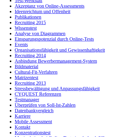
Test-Werkstatt
Akzeptanz von Online-Assessments
Ideenreichtum und Offenheit
Publikationen
Recruiting 2015
Wissenstest
Analyse von Diagrammen
Einsparungspotenzial durch Online-Tests
Events
Organisationsfähigkeit und Gewissenhaftigkeit
Recruiting 2014
Anbindung Bewerbermanagement-System
Bildmaterial
Cultural-Fit-Verfahren
Matrizentest
Recruiting 2013
Stressbewältigung und Anpassungsfähigkeit
CYQUEST Referenzen
Testmanager
Überprüfen von Soll-Ist-Zahlen
Datenbankvergleich
Karriere
Mobile Assessment
Kontakt
Konzentrationstest