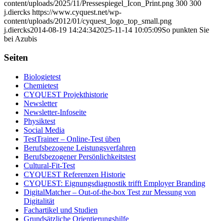
content/uploads/2025/11/Pressespiegel_Icon_Print.png
300
300
j.diercks
https://www.cyquest.net/wp-
content/uploads/2012/01/cyquest_logo_top_small.png
j.diercks
2014-08-19 14:24:34
2025-11-14 10:05:09
So punkten Sie
bei Azubis
Seiten
Biologietest
Chemietest
CYQUEST Projekthistorie
Newsletter
Newsletter-Infoseite
Physiktest
Social Media
TestTrainer – Online-Test üben
Berufsbezogene Leistungsverfahren
Berufsbezogener Persönlichkeitstest
Cultural-Fit-Test
CYQUEST Referenzen Historie
CYQUEST: Eignungsdiagnostik trifft Employer Branding
DigitalMatcher – Out-of-the-box Test zur Messung von
Digitalität
Fachartikel und Studien
Grundsätzliche Orientierungshilfe