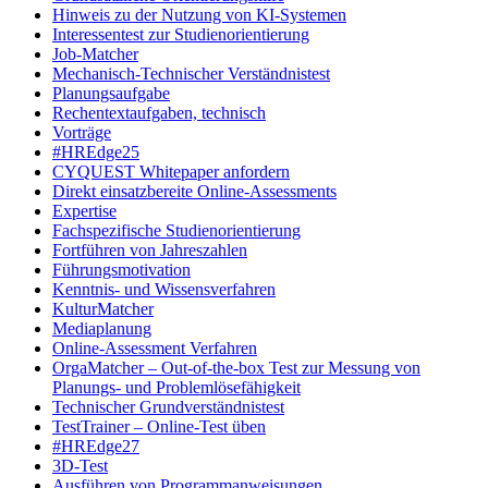
Hinweis zu der Nutzung von KI-Systemen
Interessentest zur Studienorientierung
Job-Matcher
Mechanisch-Technischer Verständnistest
Planungsaufgabe
Rechentextaufgaben, technisch
Vorträge
#HREdge25
CYQUEST Whitepaper anfordern
Direkt einsatzbereite Online-Assessments
Expertise
Fachspezifische Studienorientierung
Fortführen von Jahreszahlen
Führungsmotivation
Kenntnis- und Wissensverfahren
KulturMatcher
Mediaplanung
Online-Assessment Verfahren
OrgaMatcher – Out-of-the-box Test zur Messung von
Planungs- und Problemlösefähigkeit
Technischer Grundverständnistest
TestTrainer – Online-Test üben
#HREdge27
3D-Test
Ausführen von Programmanweisungen