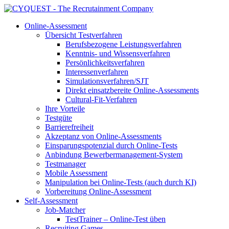
Online-Assessment
Übersicht Testverfahren
Berufsbezogene Leistungsverfahren
Kenntnis- und Wissensverfahren
Persönlichkeitsverfahren
Interessenverfahren
Simulationsverfahren/SJT
Direkt einsatzbereite Online-Assessments
Cultural-Fit-Verfahren
Ihre Vorteile
Testgüte
Barrierefreiheit
Akzeptanz von Online-Assessments
Einsparungspotenzial durch Online-Tests
Anbindung Bewerbermanagement-System
Testmanager
Mobile Assessment
Manipulation bei Online-Tests (auch durch KI)
Vorbereitung Online-Assessment
Self-Assessment
Job-Matcher
TestTrainer – Online-Test üben
Recruiting Games