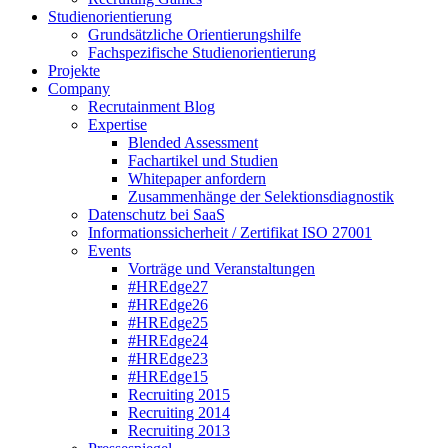
Studienorientierung
Grundsätzliche Orientierungshilfe
Fachspezifische Studienorientierung
Projekte
Company
Recrutainment Blog
Expertise
Blended Assessment
Fachartikel und Studien
Whitepaper anfordern
Zusammenhänge der Selektionsdiagnostik
Datenschutz bei SaaS
Informationssicherheit / Zertifikat ISO 27001
Events
Vorträge und Veranstaltungen
#HREdge27
#HREdge26
#HREdge25
#HREdge24
#HREdge23
#HREdge15
Recruiting 2015
Recruiting 2014
Recruiting 2013