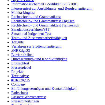
Informationssicherheit / Zertifikat ISO 27001
Interessentest zur Ausbildungs- und Berufsorientierung
Multitaskingtest
Rechtschreib- und Grammatiktest
Rechtschreib- und Grammatiktest Englisch
Rechtschreib- und Grammatiktest Französisch
Simulationsverfahren/SJT
Situational Judgement Test
Team- und Zusammenarbeitsfähigkeit
Testgüte
Verfahren zur Studienorientierung
#HREdge23
Barrierefreiheit
Durchsetzungs- und Konfliktfähigkeit
Englischtest
Pressespiegel
Projekte
Textanalyse
#HREdge15
Company
Einfühlungsvermögen und Kontaktfähigkeit
Farbsehtest
Passiver Wortschatztest
Pressemitteilungen