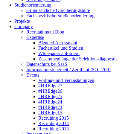
Studienorientierung
Grundsätzliche Orientierungshilfe
Fachspezifische Studienorientierung
Projekte
Company
Recrutainment Blog
Expertise
Blended Assessment
Fachartikel und Studien
Whitepaper anfordern
Zusammenhänge der Selektionsdiagnostik
Datenschutz bei SaaS
Informationssicherheit / Zertifikat ISO 27001
Events
Vorträge und Veranstaltungen
#HREdge27
#HREdge26
#HREdge25
#HREdge24
#HREdge23
#HREdge15
Recruiting 2015
Recruiting 2014
Recruiting 2013