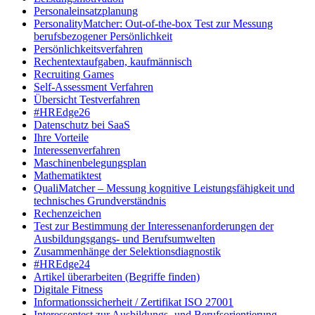
Personaleinsatzplanung
PersonalityMatcher: Out-of-the-box Test zur Messung
berufsbezogener Persönlichkeit
Persönlichkeitsverfahren
Rechentextaufgaben, kaufmännisch
Recruiting Games
Self-Assessment Verfahren
Übersicht Testverfahren
#HREdge26
Datenschutz bei SaaS
Ihre Vorteile
Interessenverfahren
Maschinenbelegungsplan
Mathematiktest
QualiMatcher – Messung kognitive Leistungsfähigkeit und
technisches Grundverständnis
Rechenzeichen
Test zur Bestimmung der Interessenanforderungen der
Ausbildungsgangs- und Berufsumwelten
Zusammenhänge der Selektionsdiagnostik
#HREdge24
Artikel überarbeiten (Begriffe finden)
Digitale Fitness
Informationssicherheit / Zertifikat ISO 27001
Interessentest zur Ausbildungs- und Berufsorientierung