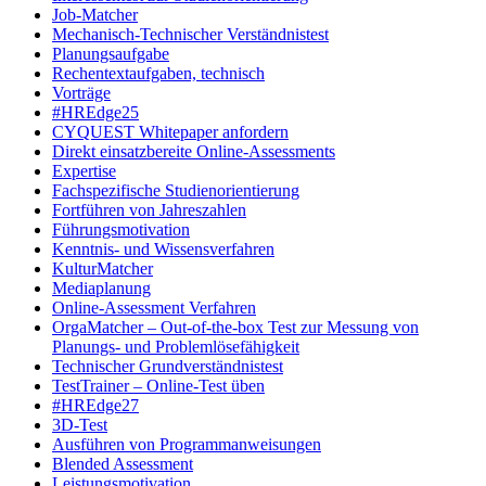
Job-Matcher
Mechanisch-Technischer Verständnistest
Planungsaufgabe
Rechentextaufgaben, technisch
Vorträge
#HREdge25
CYQUEST Whitepaper anfordern
Direkt einsatzbereite Online-Assessments
Expertise
Fachspezifische Studienorientierung
Fortführen von Jahreszahlen
Führungsmotivation
Kenntnis- und Wissensverfahren
KulturMatcher
Mediaplanung
Online-Assessment Verfahren
OrgaMatcher – Out-of-the-box Test zur Messung von
Planungs- und Problemlösefähigkeit
Technischer Grundverständnistest
TestTrainer – Online-Test üben
#HREdge27
3D-Test
Ausführen von Programmanweisungen
Blended Assessment
Leistungsmotivation