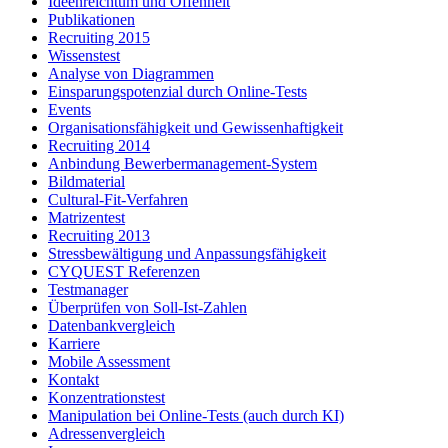
Ideenreichtum und Offenheit
Publikationen
Recruiting 2015
Wissenstest
Analyse von Diagrammen
Einsparungspotenzial durch Online-Tests
Events
Organisationsfähigkeit und Gewissenhaftigkeit
Recruiting 2014
Anbindung Bewerbermanagement-System
Bildmaterial
Cultural-Fit-Verfahren
Matrizentest
Recruiting 2013
Stressbewältigung und Anpassungsfähigkeit
CYQUEST Referenzen
Testmanager
Überprüfen von Soll-Ist-Zahlen
Datenbankvergleich
Karriere
Mobile Assessment
Kontakt
Konzentrationstest
Manipulation bei Online-Tests (auch durch KI)
Adressenvergleich