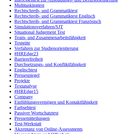
Multitaskingtest
Rechtschreib- und Grammatiktest
Rechtschreib- und Grammatiktest Englisch
Rechtschreib- und Grammatiktest Französisch
Simulationsverfahren/SJT
Situational Judgement Test
Team- und Zusammenarbeitsfähigkeit
Testgüte
Verfahren zur Studienorientierung
#HREdge23
Barrierefreiheit
Durchsetzungs- und Konfliktfähigkeit
Englischtest
Pressespiegel
Projekte
Textanalyse
#HREdge15
Company
Einfühlungsvermögen und Kontaktfähigkeit
Farbsehtest
Passiver Wortschatztest
Pressemitteilungen
Test-Werkstatt
Akzeptanz von Online-Assessments