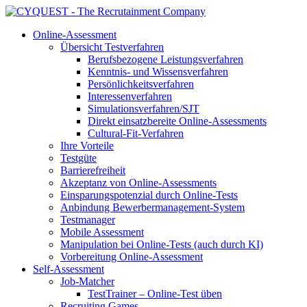
Online-Assessment
Übersicht Testverfahren
Berufsbezogene Leistungsverfahren
Kenntnis- und Wissensverfahren
Persönlichkeitsverfahren
Interessenverfahren
Simulationsverfahren/SJT
Direkt einsatzbereite Online-Assessments
Cultural-Fit-Verfahren
Ihre Vorteile
Testgüte
Barrierefreiheit
Akzeptanz von Online-Assessments
Einsparungspotenzial durch Online-Tests
Anbindung Bewerbermanagement-System
Testmanager
Mobile Assessment
Manipulation bei Online-Tests (auch durch KI)
Vorbereitung Online-Assessment
Self-Assessment
Job-Matcher
TestTrainer – Online-Test üben
Recruiting Games