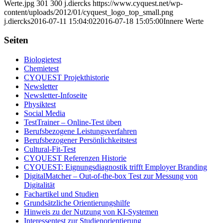
Werte.jpg
301
300
j.diercks
https://www.cyquest.net/wp-
content/uploads/2012/01/cyquest_logo_top_small.png
j.diercks
2016-07-11 15:04:02
2016-07-18 15:05:00
Innere Werte
Seiten
Biologietest
Chemietest
CYQUEST Projekthistorie
Newsletter
Newsletter-Infoseite
Physiktest
Social Media
TestTrainer – Online-Test üben
Berufsbezogene Leistungsverfahren
Berufsbezogener Persönlichkeitstest
Cultural-Fit-Test
CYQUEST Referenzen Historie
CYQUEST: Eignungsdiagnostik trifft Employer Branding
DigitalMatcher – Out-of-the-box Test zur Messung von
Digitalität
Fachartikel und Studien
Grundsätzliche Orientierungshilfe
Hinweis zu der Nutzung von KI-Systemen
Interessentest zur Studienorientierung