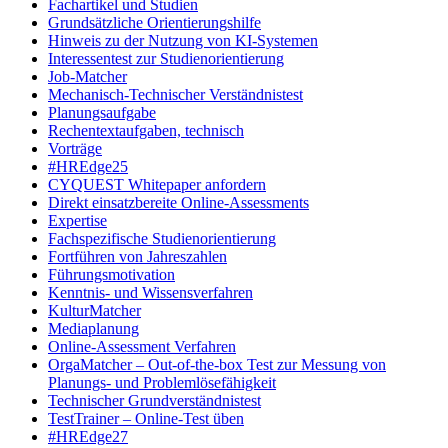
Fachartikel und Studien
Grundsätzliche Orientierungshilfe
Hinweis zu der Nutzung von KI-Systemen
Interessentest zur Studienorientierung
Job-Matcher
Mechanisch-Technischer Verständnistest
Planungsaufgabe
Rechentextaufgaben, technisch
Vorträge
#HREdge25
CYQUEST Whitepaper anfordern
Direkt einsatzbereite Online-Assessments
Expertise
Fachspezifische Studienorientierung
Fortführen von Jahreszahlen
Führungsmotivation
Kenntnis- und Wissensverfahren
KulturMatcher
Mediaplanung
Online-Assessment Verfahren
OrgaMatcher – Out-of-the-box Test zur Messung von
Planungs- und Problemlösefähigkeit
Technischer Grundverständnistest
TestTrainer – Online-Test üben
#HREdge27