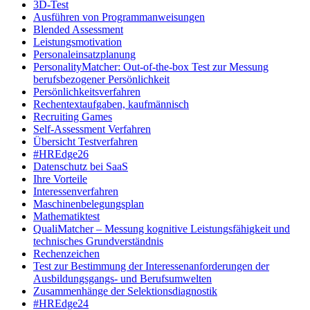
3D-Test
Ausführen von Programmanweisungen
Blended Assessment
Leistungsmotivation
Personaleinsatzplanung
PersonalityMatcher: Out-of-the-box Test zur Messung
berufsbezogener Persönlichkeit
Persönlichkeitsverfahren
Rechentextaufgaben, kaufmännisch
Recruiting Games
Self-Assessment Verfahren
Übersicht Testverfahren
#HREdge26
Datenschutz bei SaaS
Ihre Vorteile
Interessenverfahren
Maschinenbelegungsplan
Mathematiktest
QualiMatcher – Messung kognitive Leistungsfähigkeit und
technisches Grundverständnis
Rechenzeichen
Test zur Bestimmung der Interessenanforderungen der
Ausbildungsgangs- und Berufsumwelten
Zusammenhänge der Selektionsdiagnostik
#HREdge24