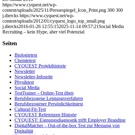
https://www.cyquest.net/wp-
content/uploads/2025/11/Pressespiegel_Icon_Print.png
300
300
j.diercks
https://www.cyquest.net/wp-
content/uploads/2012/01/cyquest_logo_top_small.png
j.diercks
2016-01-26 12:55:15
2025-11-14 09:57:21
Social Media
Recruiting – kein Hype, aber viel Potenzial
Seiten
Biologietest
Chemietest
CYQUEST Projekthistorie
Newsletter
Newsletter-Infoseite
Physiktest
Social Media
TestTrainer – Online-Test üben
Berufsbezogene Leistungsverfahren
Berufsbezogener Persönlichkeitstest
Cultural-Fit-Test
CYQUEST Referenzen Historie
CYQUEST: Eignungsdiagnostik trifft Employer Branding
DigitalMatcher – Out-of-the-box Test zur Messung von
Digitalität