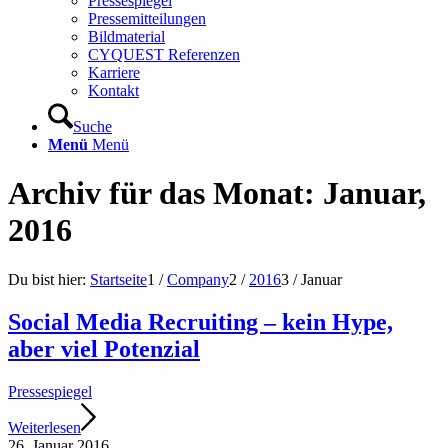
Pressespiegel
Pressemitteilungen
Bildmaterial
CYQUEST Referenzen
Karriere
Kontakt
Suche
Menü
Menü
Archiv für das Monat: Januar,
2016
Du bist hier:
Startseite
1
/
Company
2
/
2016
3
/
Januar
Social Media Recruiting – kein Hype,
aber viel Potenzial
Pressespiegel
Weiterlesen
26. Januar 2016