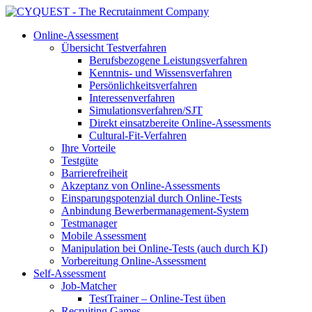
Online-Assessment
Übersicht Testverfahren
Berufsbezogene Leistungsverfahren
Kenntnis- und Wissensverfahren
Persönlichkeitsverfahren
Interessenverfahren
Simulationsverfahren/SJT
Direkt einsatzbereite Online-Assessments
Cultural-Fit-Verfahren
Ihre Vorteile
Testgüte
Barrierefreiheit
Akzeptanz von Online-Assessments
Einsparungspotenzial durch Online-Tests
Anbindung Bewerbermanagement-System
Testmanager
Mobile Assessment
Manipulation bei Online-Tests (auch durch KI)
Vorbereitung Online-Assessment
Self-Assessment
Job-Matcher
TestTrainer – Online-Test üben
Recruiting Games