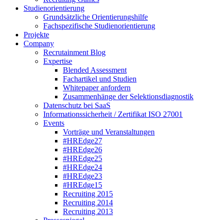
Studienorientierung
Grundsätzliche Orientierungshilfe
Fachspezifische Studienorientierung
Projekte
Company
Recrutainment Blog
Expertise
Blended Assessment
Fachartikel und Studien
Whitepaper anfordern
Zusammenhänge der Selektionsdiagnostik
Datenschutz bei SaaS
Informationssicherheit / Zertifikat ISO 27001
Events
Vorträge und Veranstaltungen
#HREdge27
#HREdge26
#HREdge25
#HREdge24
#HREdge23
#HREdge15
Recruiting 2015
Recruiting 2014
Recruiting 2013