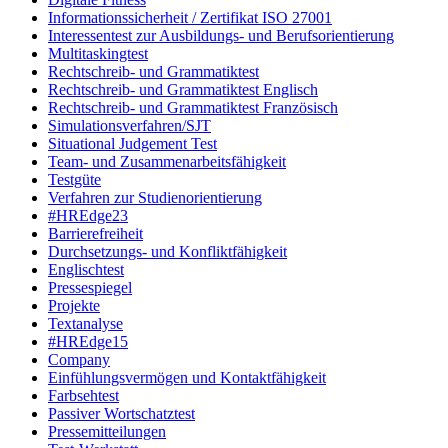
Informationssicherheit / Zertifikat ISO 27001
Interessentest zur Ausbildungs- und Berufsorientierung
Multitaskingtest
Rechtschreib- und Grammatiktest
Rechtschreib- und Grammatiktest Englisch
Rechtschreib- und Grammatiktest Französisch
Simulationsverfahren/SJT
Situational Judgement Test
Team- und Zusammenarbeitsfähigkeit
Testgüte
Verfahren zur Studienorientierung
#HREdge23
Barrierefreiheit
Durchsetzungs- und Konfliktfähigkeit
Englischtest
Pressespiegel
Projekte
Textanalyse
#HREdge15
Company
Einfühlungsvermögen und Kontaktfähigkeit
Farbsehtest
Passiver Wortschatztest
Pressemitteilungen