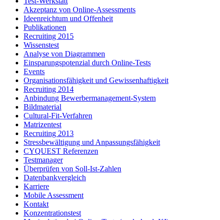
Test-Werkstatt
Akzeptanz von Online-Assessments
Ideenreichtum und Offenheit
Publikationen
Recruiting 2015
Wissenstest
Analyse von Diagrammen
Einsparungspotenzial durch Online-Tests
Events
Organisationsfähigkeit und Gewissenhaftigkeit
Recruiting 2014
Anbindung Bewerbermanagement-System
Bildmaterial
Cultural-Fit-Verfahren
Matrizentest
Recruiting 2013
Stressbewältigung und Anpassungsfähigkeit
CYQUEST Referenzen
Testmanager
Überprüfen von Soll-Ist-Zahlen
Datenbankvergleich
Karriere
Mobile Assessment
Kontakt
Konzentrationstest