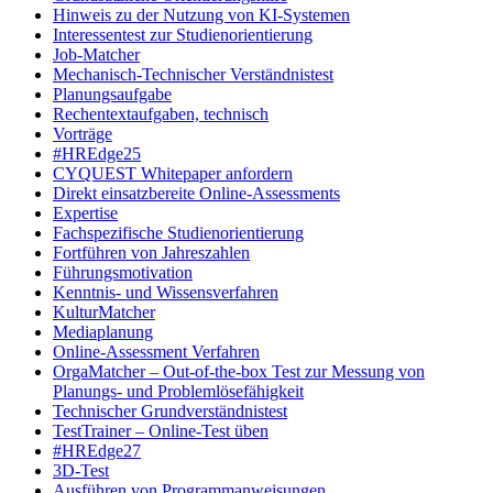
Hinweis zu der Nutzung von KI-Systemen
Interessentest zur Studienorientierung
Job-Matcher
Mechanisch-Technischer Verständnistest
Planungsaufgabe
Rechentextaufgaben, technisch
Vorträge
#HREdge25
CYQUEST Whitepaper anfordern
Direkt einsatzbereite Online-Assessments
Expertise
Fachspezifische Studienorientierung
Fortführen von Jahreszahlen
Führungsmotivation
Kenntnis- und Wissensverfahren
KulturMatcher
Mediaplanung
Online-Assessment Verfahren
OrgaMatcher – Out-of-the-box Test zur Messung von
Planungs- und Problemlösefähigkeit
Technischer Grundverständnistest
TestTrainer – Online-Test üben
#HREdge27
3D-Test
Ausführen von Programmanweisungen