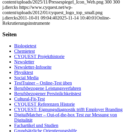
content/uploads/2025/11/Pressespiegel_Icon_Web.png
300
300
j.diercks
https://www.cyquest.net/wp-
content/uploads/2012/01/cyquest_logo_top_small.png
j.diercks
2011-10-01 09:04:40
2025-11-14 10:40:01
Online-
Rekrutierungsinstrumente
Seiten
Biologietest
Chemietest
CYQUEST Projekthistorie
Newsletter
Newsletter-Infoseite
Physiktest
Social Media
TestTrainer – Online-Test üben
Berufsbezogene Leistungsverfahren
Berufsbezogener Persönlichkeitstest
Cultural-Fit-Test
CYQUEST Referenzen Historie
CYQUEST: Eignungsdiagnostik trifft Employer Branding
DigitalMatcher – Out-of-the-box Test zur Messung von
Digitalität
Fachartikel und Studien
Grundsätzliche Orientierungshilfe