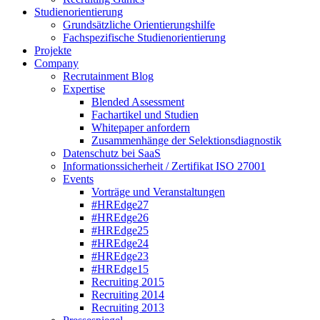
Studienorientierung
Grundsätzliche Orientierungshilfe
Fachspezifische Studienorientierung
Projekte
Company
Recrutainment Blog
Expertise
Blended Assessment
Fachartikel und Studien
Whitepaper anfordern
Zusammenhänge der Selektionsdiagnostik
Datenschutz bei SaaS
Informationssicherheit / Zertifikat ISO 27001
Events
Vorträge und Veranstaltungen
#HREdge27
#HREdge26
#HREdge25
#HREdge24
#HREdge23
#HREdge15
Recruiting 2015
Recruiting 2014
Recruiting 2013