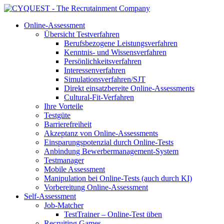
Online-Assessment
Übersicht Testverfahren
Berufsbezogene Leistungsverfahren
Kenntnis- und Wissensverfahren
Persönlichkeitsverfahren
Interessenverfahren
Simulationsverfahren/SJT
Direkt einsatzbereite Online-Assessments
Cultural-Fit-Verfahren
Ihre Vorteile
Testgüte
Barrierefreiheit
Akzeptanz von Online-Assessments
Einsparungspotenzial durch Online-Tests
Anbindung Bewerbermanagement-System
Testmanager
Mobile Assessment
Manipulation bei Online-Tests (auch durch KI)
Vorbereitung Online-Assessment
Self-Assessment
Job-Matcher
TestTrainer – Online-Test üben
Recruiting Games