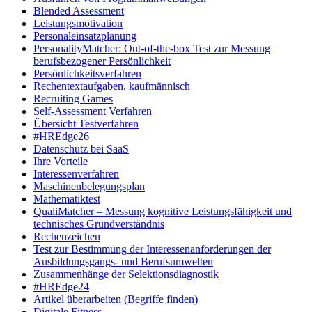
Blended Assessment
Leistungsmotivation
Personaleinsatzplanung
PersonalityMatcher: Out-of-the-box Test zur Messung
berufsbezogener Persönlichkeit
Persönlichkeitsverfahren
Rechentextaufgaben, kaufmännisch
Recruiting Games
Self-Assessment Verfahren
Übersicht Testverfahren
#HREdge26
Datenschutz bei SaaS
Ihre Vorteile
Interessenverfahren
Maschinenbelegungsplan
Mathematiktest
QualiMatcher – Messung kognitive Leistungsfähigkeit und
technisches Grundverständnis
Rechenzeichen
Test zur Bestimmung der Interessenanforderungen der
Ausbildungsgangs- und Berufsumwelten
Zusammenhänge der Selektionsdiagnostik
#HREdge24
Artikel überarbeiten (Begriffe finden)
Digitale Fitness